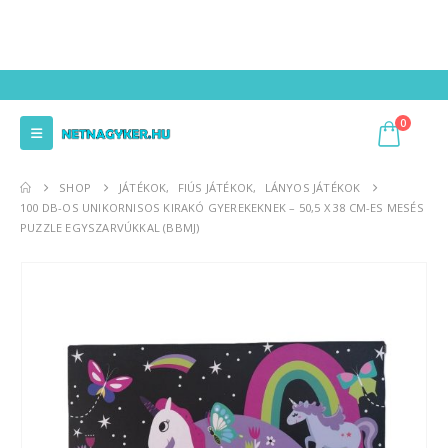
0
SHOP
JÁTÉKOK
,
FIÚS JÁTÉKOK
,
LÁNYOS JÁTÉKOK
100 DB-OS UNIKORNISOS KIRAKÓ GYEREKEKNEK – 50,5 X 38 CM-ES MESÉS
PUZZLE EGYSZARVÚKKAL (BBMJ)