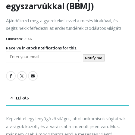
egyszarvúkkal (BBMJ)
Ajándékozd meg a gyerekeket ezzel a mesés kirakóval, és
segíts nekik felfedezni az erdei tündérek csodálatos világát!
Cikkszám:
2146
Receive in-stock notifications for this.
Notify me
LEÍRÁS
Képzeld el egy lenyűgöző világot, ahol unikornisok vágtatnak
a virágok között, és a varázslat mindenütt jelen van. Most
már nem csak álmodozhatsz erről a meseszép világról,