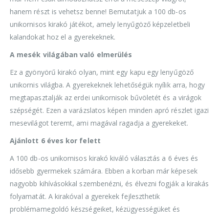
hanem részt is vehetsz benne! Bemutatjuk a 100 db-os
unikornisos kirakó játékot, amely lenyűgöző képzeletbeli
kalandokat hoz el a gyerekeknek.
A mesék világában való elmerülés
Ez a gyönyörű kirakó olyan, mint egy kapu egy lenyűgöző
unikornis világba. A gyerekeknek lehetőségük nyílik arra, hogy
megtapasztalják az erdei unikornisok bűvöletét és a virágok
szépségét. Ezen a varázslatos képen minden apró részlet igazi
mesevilágot teremt, ami magával ragadja a gyerekeket.
Ajánlott 6 éves kor felett
A 100 db-os unikornisos kirakó kiváló választás a 6 éves és
idősebb gyermekek számára. Ebben a korban már képesek
nagyobb kihívásokkal szembenézni, és élvezni fogják a kirakás
folyamatát. A kirakóval a gyerekek fejleszthetik
problémamegoldó készségeiket, kézügyességüket és