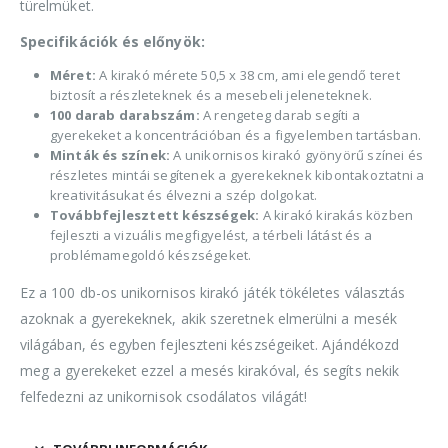
türelmüket.
Specifikációk és előnyök:
Méret:
A kirakó mérete 50,5 x 38 cm, ami elegendő teret
biztosít a részleteknek és a mesebeli jeleneteknek.
100 darab darabszám:
A rengeteg darab segíti a
gyerekeket a koncentrációban és a figyelemben tartásban.
Minták és színek:
A unikornisos kirakó gyönyörű színei és
részletes mintái segítenek a gyerekeknek kibontakoztatni a
kreativitásukat és élvezni a szép dolgokat.
Továbbfejlesztett készségek:
A kirakó kirakás közben
fejleszti a vizuális megfigyelést, a térbeli látást és a
problémamegoldó készségeket.
Ez a 100 db-os unikornisos kirakó játék tökéletes választás
azoknak a gyerekeknek, akik szeretnek elmerülni a mesék
világában, és egyben fejleszteni készségeiket. Ajándékozd
meg a gyerekeket ezzel a mesés kirakóval, és segíts nekik
felfedezni az unikornisok csodálatos világát!