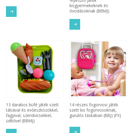
fejlesztő játék
kisgyermekeknek és
óvodásoknak (BBMJ)
13 darabos büfé játék szett
14 részes fogorvosi játék
tálcával és evőeszközökkel,
szett kis fogorvosoknak,
fagyival, szendvicsekkel,
gurulós táskában (BBJ) (FX)
üdítővel (BBMJ)