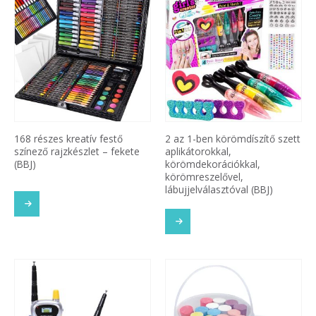
168 részes kreatív festő
2 az 1-ben körömdíszítő szett
színező rajzkészlet – fekete
aplikátorokkal,
(BBJ)
körömdekorációkkal,
körömreszelővel,
lábujjelválasztóval (BBJ)