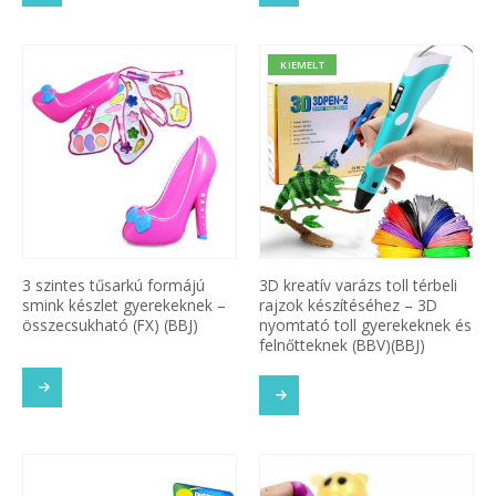
KIEMELT
3 szintes tűsarkú formájú
3D kreatív varázs toll térbeli
smink készlet gyerekeknek –
rajzok készítéséhez – 3D
összecsukható (FX) (BBJ)
nyomtató toll gyerekeknek és
felnőtteknek (BBV)(BBJ)