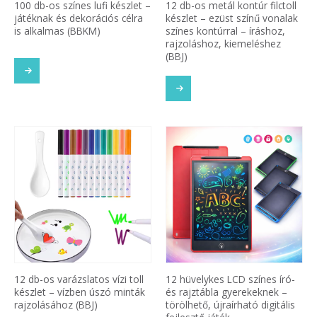
100 db-os színes lufi készlet –
12 db-os metál kontúr filctoll
játéknak és dekorációs célra
készlet – ezüst színű vonalak
is alkalmas (BBKM)
színes kontúrral – íráshoz,
rajzoláshoz, kiemeléshez
(BBJ)
12 db-os varázslatos vízi toll
12 hüvelykes LCD színes író-
készlet – vízben úszó minták
és rajztábla gyerekeknek –
rajzolásához (BBJ)
törölhető, újraírható digitális