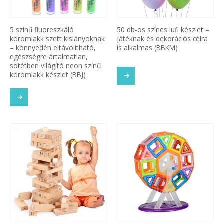
5 színű fluoreszkáló
50 db-os színes lufi készlet –
körömlakk szett kislányoknak
játéknak és dekorációs célra
– könnyedén eltávolítható,
is alkalmas (BBKM)
egészségre ártalmatlan,
sötétben világító neon színű
körömlakk készlet (BBJ)