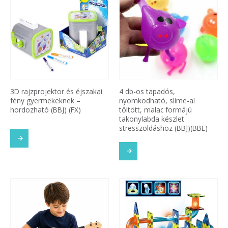
3D rajzprojektor és éjszakai
4 db-os tapadós,
fény gyermekeknek –
nyomkodható, slime-al
hordozható (BBJ) (FX)
töltött, malac formájú
takonylabda készlet
stresszoldáshoz (BBJ)(BBE)