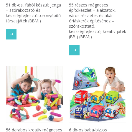
51 db-os, fából készült jenga
55 részes mágneses
– szórakoztató és
építőkészlet – alakzatok,
készségfejlesztő toronyépítő
város részletek és akár
társasjáték (BBMJ)
óriáskerék építéséhez –
szórakoztató,
készségfejlesztő, kreatív játék
(BBJ) (BBMJ)
56 darabos kreatív mágneses
6 db-os baba-biztos