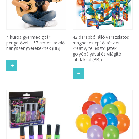
4 húros gyermek gitár
42 darabból álló varázslatos
pengetővel – 57 cm-es kezdő
mágneses építő készlet –
hangszer gyerekeknek (BBJ)
kreatív, fejlesztő játék
golyópályával és világító
labdákkal (BBJ)