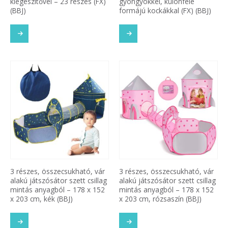
kiegészítővel – 23 részes (FX)
gyöngyökkel, különféle
(BBJ)
formájú kockákkal (FX) (BBJ)
3 részes, összecsukható, vár
3 részes, összecsukható, vár
alakú játszósátor szett csillag
alakú játszósátor szett csillag
mintás anyagból – 178 x 152
mintás anyagból – 178 x 152
x 203 cm, kék (BBJ)
x 203 cm, rózsaszín (BBJ)