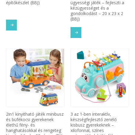
építőkészlet (BBJ)
ügyességi játék – fejleszti a
kézügyességet és a
gondolkodást – 20 x 23 x 2
(BBJ)
2in1 kinyitható játék minibusz
3 az 1-ben interaktív,
és büfékocsi gyerekenek
készségfejlesztő zenélő
élethű fény- és
kisbusz gyerekeknek –
hanghatásokkal és rengeteg
xilofonnal, színes