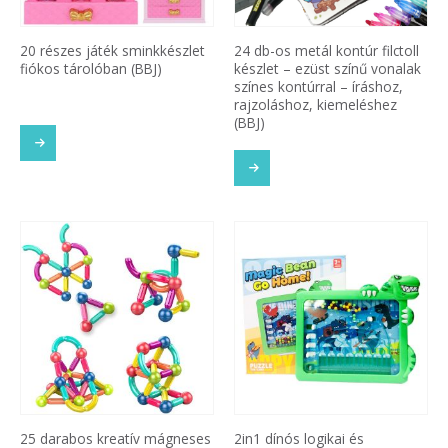
20 részes játék sminkkészlet
24 db-os metál kontúr filctoll
fiókos tárolóban (BBJ)
készlet – ezüst színű vonalak
színes kontúrral – íráshoz,
rajzoláshoz, kiemeléshez
(BBJ)
25 darabos kreatív mágneses
2in1 dínós logikai és