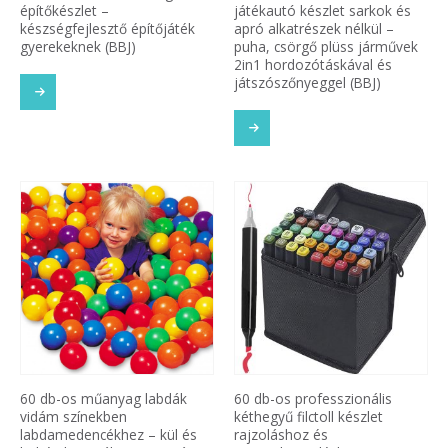
építőkészlet –
játékautó készlet sarkok és
készségfejlesztő építőjáték
apró alkatrészek nélkül –
gyerekeknek (BBJ)
puha, csörgő plüss járművek
2in1 hordozótáskával és
játszószőnyeggel (BBJ)
60 db-os műanyag labdák
60 db-os professzionális
vidám színekben
kéthegyű filctoll készlet
labdamedencékhez – kül és
rajzoláshoz és