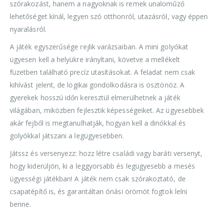
szórakozást, hanem a nagyoknak is remek unaloműző
lehetőséget kínál, legyen szó otthonról, utazásról, vagy éppen
nyaralásról.
A játék egyszerűsége rejlik varázsaiban. A mini golyókat
ügyesen kell a helyükre irányítani, követve a mellékelt
füzetben található precíz utasításokat. A feladat nem csak
kihívást jelent, de logikai gondolkodásra is ösztönöz. A
gyerekek hosszú időn keresztül elmerülhetnek a játék
világában, miközben fejlesztik képességeiket. Az ügyesebbek
akár fejből is megtanulhatják, hogyan kell a dinókkal és
golyókkal játszani a legügyesebben.
Játssz és versenyezz: hozz létre családi vagy baráti versenyt,
hogy kiderüljön, ki a leggyorsabb és legügyesebb a mesés
ügyességi játékban! A játék nem csak szórakoztató, de
csapatépítő is, és garantáltan óriási örömöt fogtok lelni
benne.