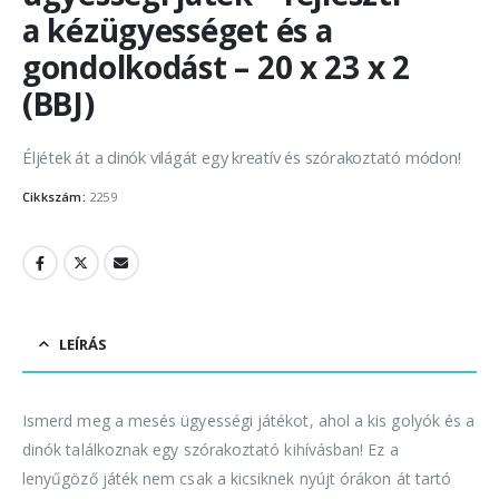
a kézügyességet és a
gondolkodást – 20 x 23 x 2
(BBJ)
Éljétek át a dinók világát egy kreatív és szórakoztató módon!
Cikkszám:
2259
LEÍRÁS
Ismerd meg a mesés ügyességi játékot, ahol a kis golyók és a
dinók találkoznak egy szórakoztató kihívásban! Ez a
lenyűgöző játék nem csak a kicsiknek nyújt órákon át tartó