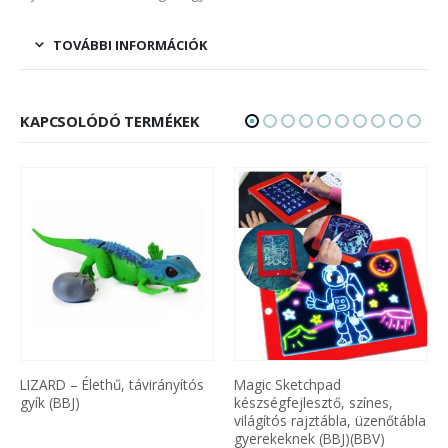
TOVÁBBI INFORMÁCIÓK
KAPCSOLÓDÓ TERMÉKEK
Magic Sketchpad
WaterBaby – úszó interaktív
készségfejlesztő, színes,
játékbaba, utánozza az
világítós rajztábla, üzenőtábla
úszást, 33 cm (BBJ)
gyerekeknek (BBJ)(BBV)