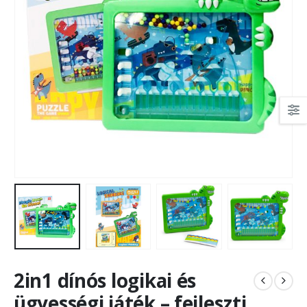
2in1 dínós logikai és
ügyességi játék – fejleszti