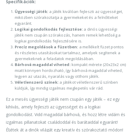
Specifikációk:
Ügyességi játék:
a játék kiválóan fejleszti az ügyességet,
miközben szórakoztatja a gyermekeket és a felnőtteket
egyaránt.
Logikai gondolkodás fejlesztése:
a dinós ügyességi
játék nem csupán szórakozás, hanem remek lehetőség a
logikai gondolkodás fejlesztésére is.
Precíz megoldások a füzetben:
a mellékelt füzet pontos
és részletes utasításokat tartalmaz, amelyek segítenek a
gyermekeknek a feladatok megoldásában.
Bárhová magaddal viheted:
kompakt mérete (20x23x2 cm)
miatt könnyen hordozható, így bárhová magaddal viheted,
legyen az utazás, nyaralás vagy otthoni játék.
Véletlenszerű színek:
a játékot véletlenszerű színben
küldjük, így mindig izgalmas meglepetés vár rád.
Ez a mesés ügyességi játék nem csupán egy játék – ez egy
kihívás, amely fejleszti az ügyességet és a logikai
gondolkodást. Vidd magaddal bárhová, és hozz létre vidám és
izgalmas pillanatokat családoddal és barátaiddal egyaránt!
Éljétek át a dinók világát egy kreatív és szórakoztató módon!