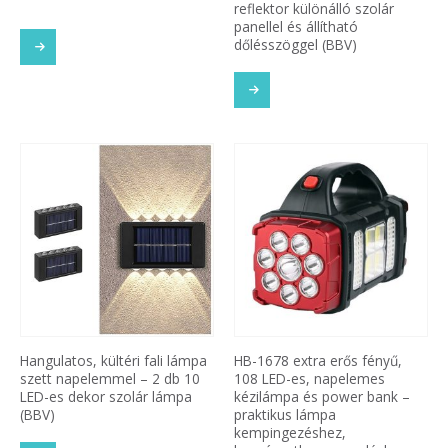
reflektor különálló szolár
panellel és állítható
dőlésszöggel (BBV)
Hangulatos, kültéri fali lámpa
HB-1678 extra erős fényű,
szett napelemmel – 2 db 10
108 LED-es, napelemes
LED-es dekor szolár lámpa
kézilámpa és power bank –
(BBV)
praktikus lámpa
kempingezéshez,