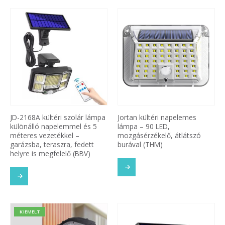
JD-2168A kültéri szolár lámpa
Jortan kültéri napelemes
különálló napelemmel és 5
lámpa – 90 LED,
méteres vezetékkel –
mozgásérzékelő, átlátszó
garázsba, teraszra, fedett
burával (THM)
helyre is megfelelő (BBV)
KIEMELT