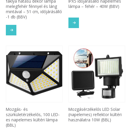
fáklya hatású dekor lámpa
IPX5 időjárásálló napelemes
melegfehér fénnyel és láng
lámpa – fehér – 40W (BBV)
mintával – 51 cm, időjárásálló
-1 db (BBV)
Mozgás- és
Mozgásérzékelős LED Solar
szürkületérzékelős, 100 LED-
(napelemes) reflektor kültéri
es napelemes kültéri lámpa
használatra 10W (BBL)
(BBL)