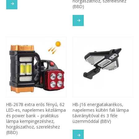
horgászathoz, szereléshez
(BBD)
HB-2678 extra erős fényű, 62
HB-J16 energiatakarékos,
LED-es, napelemes kézilámpa
napelemes kültéri fali lámpa
és power bank – praktikus
távirányítóval és 3 féle
lámpa kempingezéshez,
üzemmóddal (BBV)
horgászathoz, szereléshez
(BBD)