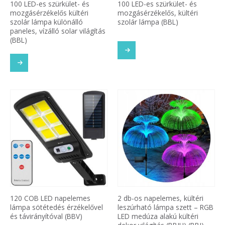
100 LED-es szürkület- és
100 LED-es szürkület- és
mozgásérzékelős kültéri
mozgásérzékelős, kültéri
szolár lámpa különálló
szolár lámpa (BBL)
paneles, vízálló solar világítás
(BBL)
120 COB LED napelemes
2 db-os napelemes, kültéri
lámpa sötétedés érzékelővel
leszúrható lámpa szett – RGB
és távirányítóval (BBV)
LED medúza alakú kültéri