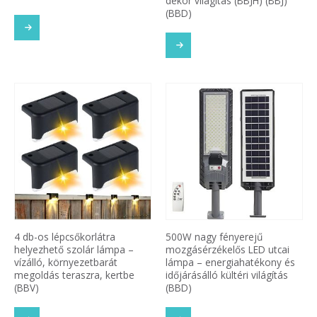
dekor világítás (BBJH) (BBJ)
(BBD)
4 db-os lépcsőkorlátra
500W nagy fényerejű
helyezhető szolár lámpa –
mozgásérzékelős LED utcai
vízálló, környezetbarát
lámpa – energiahatékony és
megoldás teraszra, kertbe
időjárásálló kültéri világítás
(BBV)
(BBD)