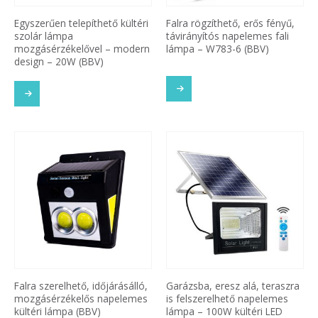
Egyszerűen telepíthető kültéri
Falra rögzíthető, erős fényű,
szolár lámpa
távirányítós napelemes fali
mozgásérzékelővel – modern
lámpa – W783-6 (BBV)
design – 20W (BBV)
Falra szerelhető, időjárásálló,
Garázsba, eresz alá, teraszra
mozgásérzékelős napelemes
is felszerelhető napelemes
kültéri lámpa (BBV)
lámpa – 100W kültéri LED