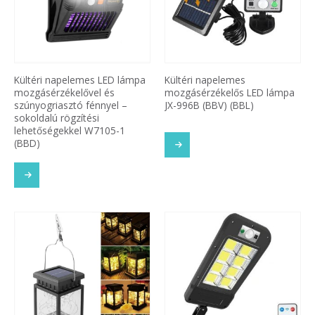
Kültéri napelemes LED lámpa
Kültéri napelemes
mozgásérzékelővel és
mozgásérzékelős LED lámpa
szúnyogriasztó fénnyel –
JX-996B (BBV) (BBL)
sokoldalú rögzítési
lehetőségekkel W7105-1
(BBD)