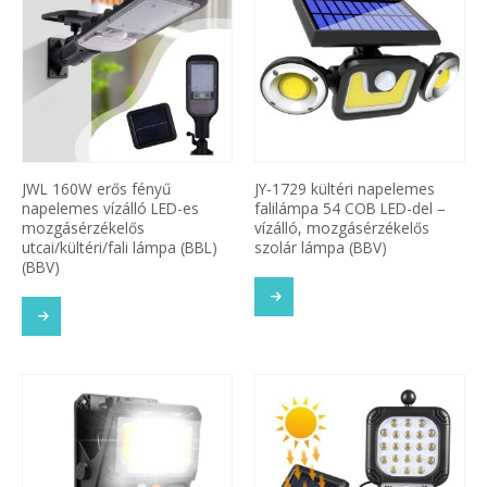
JWL 160W erős fényű
JY-1729 kültéri napelemes
napelemes vízálló LED-es
falilámpa 54 COB LED-del –
mozgásérzékelős
vízálló, mozgásérzékelős
utcai/kültéri/fali lámpa (BBL)
szolár lámpa (BBV)
(BBV)