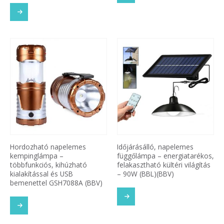
Hordozható napelemes
Időjárásálló, napelemes
kempinglámpa –
függőlámpa – energiatarékos,
többfunkciós, kihúzható
felakasztható kültéri világítás
kialakítással és USB
– 90W (BBL)(BBV)
bemenettel GSH7088A (BBV)