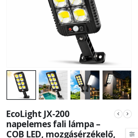
EcoLight JX-200
napelemes fali lámpa –
COB LED, mozgásérzékelő,