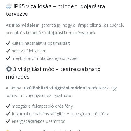
IP65 vízállóság – minden időjárásra
tervezve
Az
IP65 védelem
garantálja, hogy a lámpa ellenáll az esőnek,
pornak és különböző időjárási körülményeknek.
kültéri használatra optimalizált
hosszú élettartam
megbízható működés egész évben
3 világítási mód – testreszabható
működés
A lámpa
3 különböző világítási móddal
rendelkezik, így
könnyen az igényeidhez igazítható:
mozgásra felkapcsoló erős fény
folyamatos halvány világítás + mozgásra erős fény
energiatakarékos üzemmód