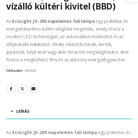
vízálló kültéri kivitel (BBD)
Az
EcoLight JX-200 napelemes fali lámpa
egy praktikus és
energiatakarékos kültéri világítási megoldás, amely ötvözi a
modern LED technológiát, az automatikus működést és az
időjárásálló kialakítást. Ideális választás házak, kertek,
garázsok, bejáratok vagy akár teraszok megvilágítására, ahol
fontos a megbízható fény és az alacsony energiafogyasztás.
Cikkszám:
646826
LEÍRÁS
Az
EcoLight JX-200 napelemes fali lámpa
egy praktikus és