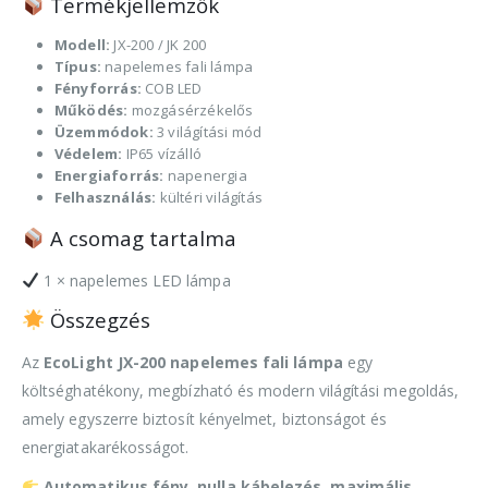
Termékjellemzők
Modell:
JX-200 / JK 200
Típus:
napelemes fali lámpa
Fényforrás:
COB LED
Működés:
mozgásérzékelős
Üzemmódok:
3 világítási mód
Védelem:
IP65 vízálló
Energiaforrás:
napenergia
Felhasználás:
kültéri világítás
A csomag tartalma
1 × napelemes LED lámpa
Összegzés
Az
EcoLight JX-200 napelemes fali lámpa
egy
költséghatékony, megbízható és modern világítási megoldás,
amely egyszerre biztosít kényelmet, biztonságot és
energiatakarékosságot.
Automatikus fény, nulla kábelezés, maximális