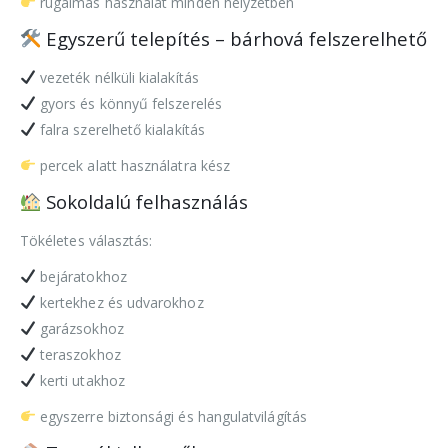
rugalmas használat minden helyzetben
Egyszerű telepítés – bárhová felszerelhető
vezeték nélküli kialakítás
gyors és könnyű felszerelés
falra szerelhető kialakítás
percek alatt használatra kész
Sokoldalú felhasználás
Tökéletes választás:
bejáratokhoz
kertekhez és udvarokhoz
garázsokhoz
teraszokhoz
kerti utakhoz
egyszerre biztonsági és hangulatvilágítás