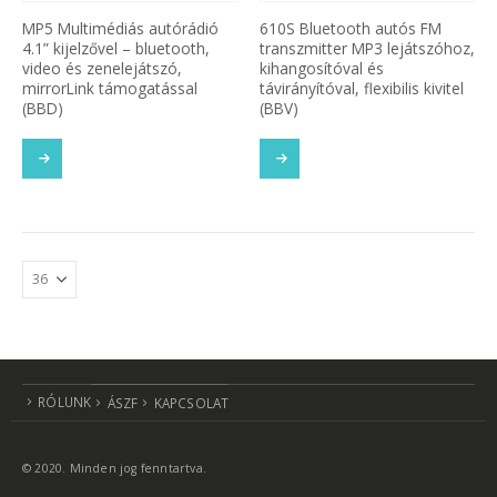
MP5 Multimédiás autórádió
610S Bluetooth autós FM
4.1” kijelzővel – bluetooth,
transzmitter MP3 lejátszóhoz,
video és zenelejátszó,
kihangosítóval és
mirrorLink támogatással
távirányítóval, flexibilis kivitel
(BBD)
(BBV)
RÓLUNK
ÁSZF
KAPCSOLAT
© 2020. Minden jog fenntartva.