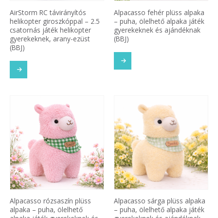
AirStorm RC távirányítós
Alpacasso fehér plüss alpaka
helikopter giroszkóppal – 2.5
– puha, ölelhető alpaka játék
csatornás játék helikopter
gyerekeknek és ajándéknak
gyerekeknek, arany-ezüst
(BBJ)
(BBJ)
Alpacasso rózsaszín plüss
Alpacasso sárga plüss alpaka
alpaka – puha, ölelhető
– puha, ölelhető alpaka játék