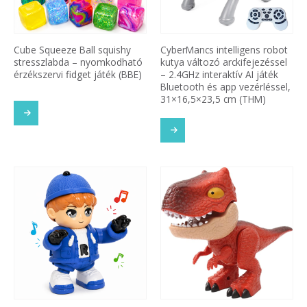
Cube Squeeze Ball squishy
CyberMancs intelligens robot
stresszlabda – nyomkodható
kutya változó arckifejezéssel
érzékszervi fidget játék (BBE)
– 2.4GHz interaktív AI játék
Bluetooth és app vezérléssel,
31×16,5×23,5 cm (THM)