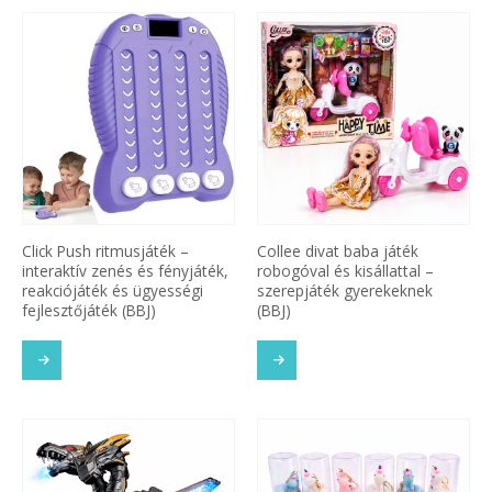
Click Push ritmusjáték –
Collee divat baba játék
interaktív zenés és fényjáték,
robogóval és kisállattal –
reakciójáték és ügyességi
szerepjáték gyerekeknek
fejlesztőjáték (BBJ)
(BBJ)