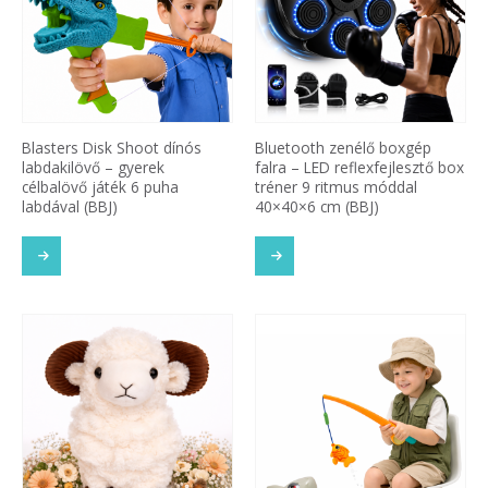
Blasters Disk Shoot dínós
Bluetooth zenélő boxgép
labdakilövő – gyerek
falra – LED reflexfejlesztő box
célbalövő játék 6 puha
tréner 9 ritmus móddal
labdával (BBJ)
40×40×6 cm (BBJ)