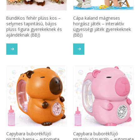
BundiKos fehér plüss kos –
Cápa kaland mágneses
selymes tapintású, bájos
horgász játék – interaktív
plüss figura gyerekeknek és
ügyességi játék gyerekeknek
ajándéknak (BBJ)
(BBJ)
Capybara buborékfújó
Capybara buborékfújó
pisztoly barna – automata
pisztoly rózsaszín – automata