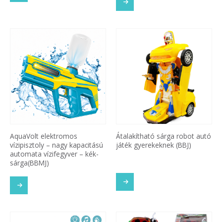
AquaVolt elektromos
Átalakítható sárga robot autó
vízipisztoly – nagy kapacitású
játék gyerekeknek (BBJ)
automata vízifegyver – kék-
sárga(BBMJ)