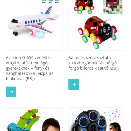
Aviation G-650 zenélő és
Bájos és szórakoztató
világító játék repülőgép
katicabogár mintás pörgő
gyerekeknek – fény- és
forgó billencs kisautó (BBJ)
hanghatásokkal, vízpárás
funkcióval (BBJ)