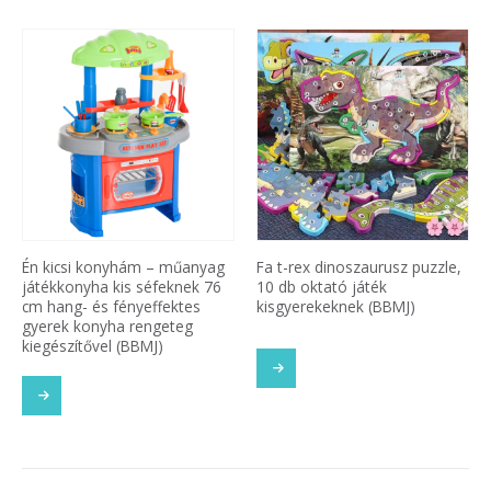
Én kicsi konyhám – műanyag
Fa t-rex dinoszaurusz puzzle,
játékkonyha kis séfeknek 76
10 db oktató játék
cm hang- és fényeffektes
kisgyerekeknek (BBMJ)
gyerek konyha rengeteg
kiegészítővel (BBMJ)