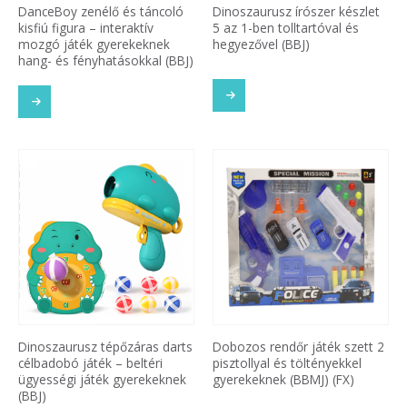
DanceBoy zenélő és táncoló
Dinoszaurusz írószer készlet
kisfiú figura – interaktív
5 az 1-ben tolltartóval és
mozgó játék gyerekeknek
hegyezővel (BBJ)
hang- és fényhatásokkal (BBJ)
Dinoszaurusz tépőzáras darts
Dobozos rendőr játék szett 2
célbadobó játék – beltéri
pisztollyal és töltényekkel
ügyességi játék gyerekeknek
gyerekeknek (BBMJ) (FX)
(BBJ)