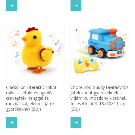
ChickoFun interaktív robot
ChooChoo Buddy távirányítós
csibe – sétáló és ugráló
játék vonat gyerekeknek –
csirkejáték hanggal és
vidám RC mozdony kicsiknek,
mozgással, elemes játék
fejlesztő játék 13×10×11 cm
gyerekeknek (BBJ)
(BBJ)