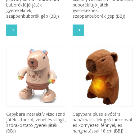
buborékfújó játék
buborékfújó játék
gyerekeknek,
gyerekeknek,
szappanbuborék gép (BBJ)
szappanbuborék gép (BBJ)
Capybara interaktív vízidisznó
Capybara plüss alvótárs
játék – táncol, zenél és világít,
babáknak – lélegző funkcióval
szórakoztató gyerekjáték
és környezeti fénnyel, és
(BBJ)
hanghatással 18 cm (BBJ)