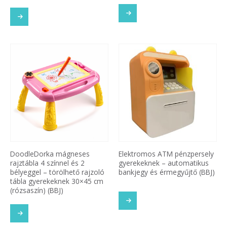
DoodleDorka mágneses
Elektromos ATM pénzpersely
rajztábla 4 színnel és 2
gyerekeknek – automatikus
bélyeggel – törölhető rajzoló
bankjegy és érmegyűjtő (BBJ)
tábla gyerekeknek 30×45 cm
(rózsaszín) (BBJ)