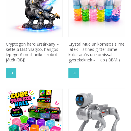
Cryptogon harci űrsárkány –
Crystal Mud unikornisos slime
kétfejű LED világító, hangos
játék – színes glitter slime
lépegető mechanikus robot
kulcstartós unikornissal
játék (BBJ)
gyerekeknek – 1 db ( BBMJ)