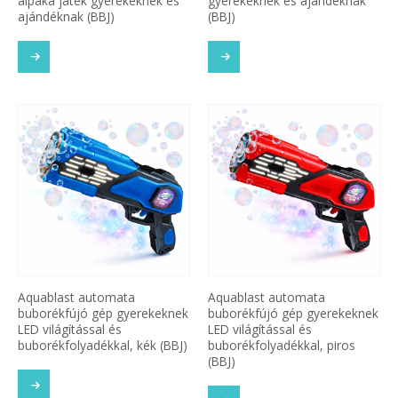
alpaka játék gyerekeknek és
gyerekeknek és ajándéknak
ajándéknak (BBJ)
(BBJ)
Aquablast automata
Aquablast automata
buborékfújó gép gyerekeknek
buborékfújó gép gyerekeknek
LED világítással és
LED világítással és
buborékfolyadékkal, kék (BBJ)
buborékfolyadékkal, piros
(BBJ)