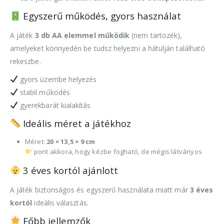
Egyszerű működés, gyors használat
A játék
3 db AA elemmel működik
(nem tartozék),
amelyeket könnyedén be tudsz helyezni a hátulján található
rekeszbe.
gyors üzembe helyezés
stabil működés
gyerekbarát kialakítás
Ideális méret a játékhoz
Méret:
20 × 13,5 × 9 cm
pont akkora, hogy kézbe fogható, de mégis látványos
3 éves kortól ajánlott
A játék biztonságos és egyszerű használata miatt már
3 éves
kortól
ideális választás.
Főbb jellemzők