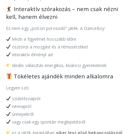
Interaktív szórakozás – nem csak nézni
kell, hanem élvezni
Ez nem egy „polcon porosodó” játék. A DanceBoy:
leköti a figyelmet hosszabb időre
ösztönzi a mozgást és a ritmusérzéket
interaktív élményt ad
ideális választás energikus, kíváncsi gyerekeknek
Tökéletes ajándék minden alkalomra
Legyen szó:
születésnapról
névnapról
ünnepekről
vagy csak egy spontán meglepetésről
ez a játék garantáltan
siker lesz első bekapcsolásnál