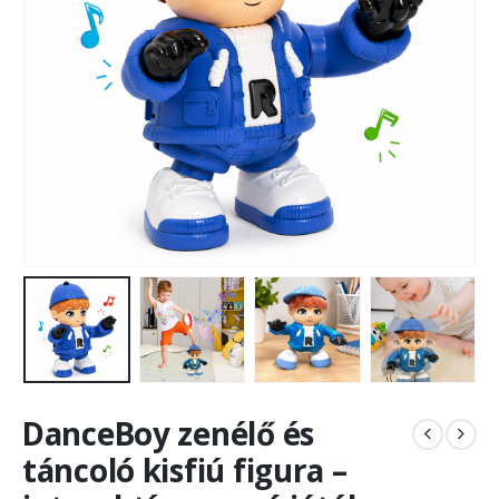
DanceBoy zenélő és
táncoló kisfiú figura –