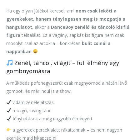
Ha egy olyan játékot keresel, ami
nem csak leköti a
gyerekeket, hanem ténylegesen meg is mozgatja a
hangulatot
, akkor a
DanceBoy zenélő és táncoló kisfiú
figura
telitalálat. Ez a vagány, sapkás kis figura nem csak
mosolyt csal az arcokra – konkrétan
bulit csinál a
nappaliban
Zenél, táncol, világít – full élmény egy
gombnyomásra
A működés pofonegyszerű: csak megnyomod a hátán lévő
gombot, és már indul is a show.
vidám zenelejátszás
mozgó, swing tánc
fényhatások a még nagyobb élményért
a gyerekek percek alatt rákattannak – és nem nagyon
akarják majd kikapcsolni