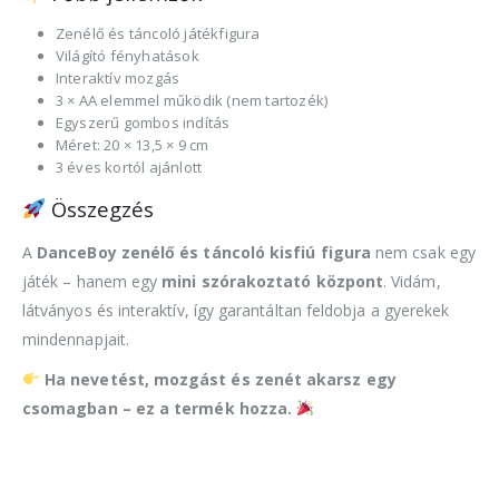
Zenélő és táncoló játékfigura
Világító fényhatások
Interaktív mozgás
3 × AA elemmel működik (nem tartozék)
Egyszerű gombos indítás
Méret: 20 × 13,5 × 9 cm
3 éves kortól ajánlott
Összegzés
A
DanceBoy zenélő és táncoló kisfiú figura
nem csak egy
játék – hanem egy
mini szórakoztató központ
. Vidám,
látványos és interaktív, így garantáltan feldobja a gyerekek
mindennapjait.
Ha nevetést, mozgást és zenét akarsz egy
csomagban – ez a termék hozza.