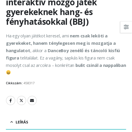
interaktív mozgó játék
gyerekeknek hang- és
fényhatásokkal (BBJ)
Ha egy olyan játékot keresel, ami
nem csak leköti a
gyerekeket, hanem ténylegesen meg is mozgatja a
hangulatot
, akkor a
DanceBoy zenélő és táncoló kisfiú
figura
telitalálat. Ez a vagány, sapkás kis figura nem csak
mosolyt csal az arcokra – konkrétan
bulit csinál a nappaliban
Cikkszám:
458317
LEÍRÁS