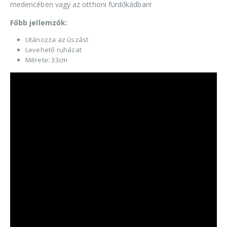
medencében vagy az otthoni fürdőkádban!
Főbb jellemzők:
Utánozza az úszást
Levehető ruházat
Mérete: 33cm