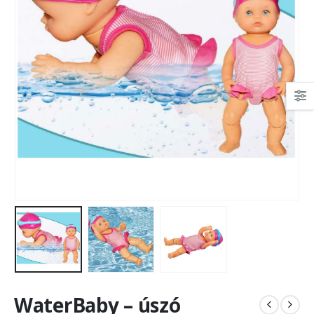
WaterBaby – úszó