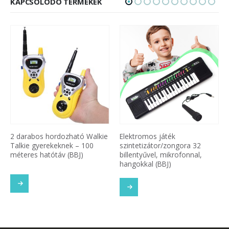
KAPCSOLÓDÓ TERMÉKEK
alkie
Elektromos játék
Távirányítós Transformers
0
szintetizátor/zongora 32
Bugatti robot autó (BBJ)
billentyűvel, mikrofonnal,
hangokkal (BBJ)
 OLVASOM
TOVÁBB OLVASOM
TOVÁBB OL