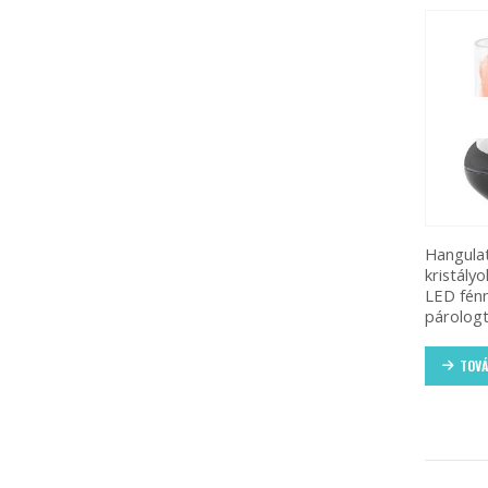
Hangulat
kristályo
LED fénn
párologt
TOVÁ