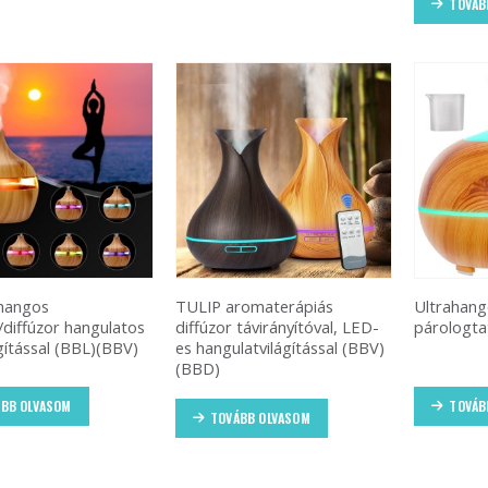
TOVÁB
ahangos
TULIP aromaterápiás
Ultrahang
/diffúzor hangulatos
diffúzor távirányítóval, LED-
párologt
gítással (BBL)(BBV)
es hangulatvilágítással (BBV)
(BBD)
BB OLVASOM
TOVÁB
TOVÁBB OLVASOM