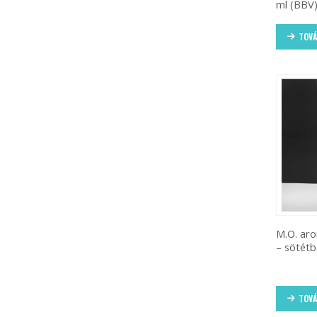
ml (BBV
TOVÁ
M.O. aro
– sötétb
TOVÁ