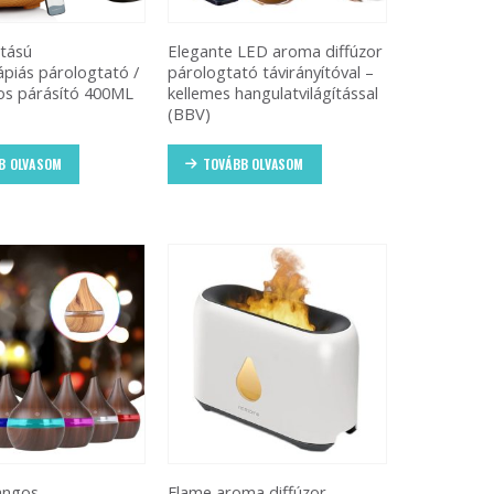
tású
Elegante LED aroma diffúzor
piás párologtató /
párologtató távirányítóval –
os párásító 400ML
kellemes hangulatvilágítással
(BBV)
B OLVASOM
TOVÁBB OLVASOM
angos
Flame aroma diffúzor