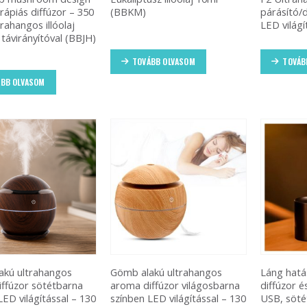
ápiás diffúzor – 350
(BBKM)
párásító/
rahangos illóolaj
LED világí
 távirányítóval (BBJH)
TOVÁBB OLVASOM
TOVÁB
BB OLVASOM
akú ultrahangos
Gömb alakú ultrahangos
Láng hat
ffúzor sötétbarna
aroma diffúzor világosbarna
diffúzor é
LED világítással – 130
színben LED világítással – 130
USB, söté