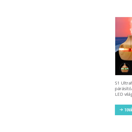
S1 Ultr
párásító
LED vilá
TOVÁ