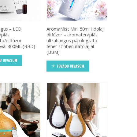
gus – LED
AromaMist Mini 50ml illóolaj
ápiás
diffúzor – aromaterápiás
tó/diffúzor
ultrahangos párologtató
tóval 300ML (BBD)
fehér színben illatolajjal
(BBM)
B OLVASOM
TOVÁBB OLVASOM