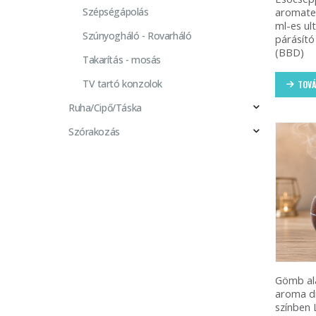
aromater
Szépségápolás
ml-es ult
Szúnyogháló - Rovarháló
párásító
(BBD)
Takarítás - mosás
TV tartó konzolok
TOVÁ
Ruha/Cipő/Táska
Szórakozás
Gömb al
aroma di
színben 