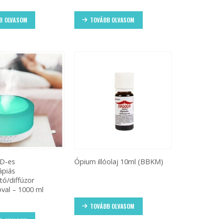
B OLVASOM
TOVÁBB OLVASOM
D-es
Ópium illóolaj 10ml (BBKM)
ápiás
tó/diffúzor
óval – 1000 ml
TOVÁBB OLVASOM