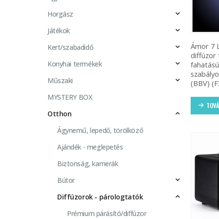
Horgász
Játékok
Ámor 7 
Kert/szabadidő
diffúzor 
Konyhai termékek
fahatású
szabály
Műszaki
(BBV) (F
MYSTERY BOX
TOVÁ
Otthon
Ágynemű, lepedő, törölköző
Ajándék - meglepetés
Biztonság, kamerák
Bútor
Diffúzorok - párologtatók
Prémium párásító/diffúzor