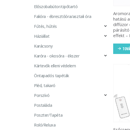
Előszobabútor/cipőtartó
Aromora 
Falióra - ébresztőóra/asztali óra
hatású 
diffúzor
Fűtés, hűtés
párásító
effekt –
Háziállat
Karácsony
TOVÁ
Karóra - okosóra - ékszer
Kártevők elleni védelem
Öntapadós tapéták
Pléd, takaró
Porszívó
Postaláda
Poszter/Tapéta
Roló/Reluxa
Esőcsep