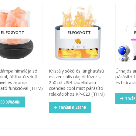
ELFOGYOTT
ELFOGYOTT
lámpa himalája só
Kristály sókő és lánghatású
Űrhajós a
kkal, állítható színű
esszenciális olaj diffúzor –
párásító L
yel és aroma
250 ml USB tápellátású
és hidratá
ató funkcióval (THM)
csendes cool mist párásító
relaxációhoz KP-023 (THM)
TOVÁB
BB OLVASOM
TOVÁBB OLVASOM