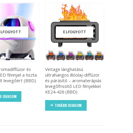
ELFOGYOTT
ELFOGYOTT
romadiffúzor és
Vintage lánghatású
ED fénnyel a tiszta
ultrahangos illóolaj-diffúzor
lt levegőért (BBD)
és párásító – aromaterápiás
levegőfrissítő LED fényekkel
KE24-426 (BBD)
B OLVASOM
TOVÁBB OLVASOM