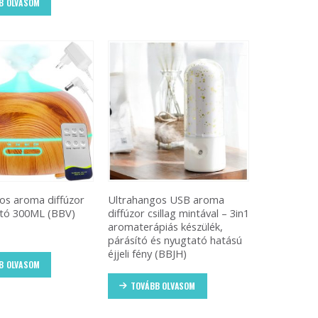
B OLVASOM
os aroma diffúzor
Ultrahangos USB aroma
ató 300ML (BBV)
diffúzor csillag mintával – 3in1
aromaterápiás készülék,
párásító és nyugtató hatású
éjjeli fény (BBJH)
B OLVASOM
TOVÁBB OLVASOM