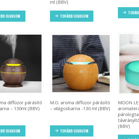
)
ml (BBV)
TOVÁB
BB OLVASOM
TOVÁBB OLVASOM
ma diffúzor párásító
M.O. aroma diffúzor párásító
MOON LE
arna – 130ml (BBV)
– világosbarna -130 ml (BBV)
aromater
párologta
távirányít
(BBV)
BB OLVASOM
TOVÁBB OLVASOM