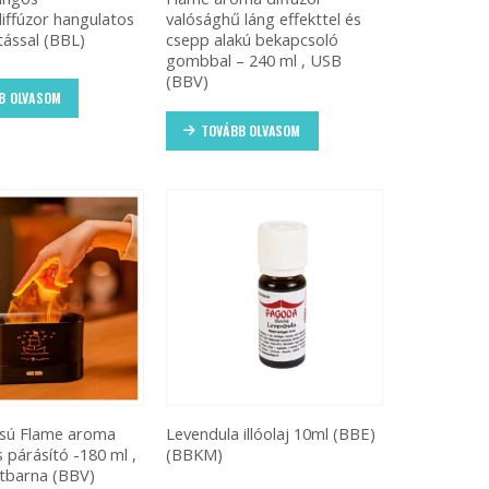
diffúzor hangulatos
valósághű láng effekttel és
tással (BBL)
csepp alakú bekapcsoló
gombbal – 240 ml , USB
(BBV)
B OLVASOM
TOVÁBB OLVASOM
ású Flame aroma
Levendula illóolaj 10ml (BBE)
s párásító -180 ml ,
(BBKM)
tbarna (BBV)