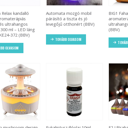
Relax kandalló
Automata mozgó mobil
BIG1 Faha
aromaterápiás
párásító a tiszta és jó
aromaterá
 és ultrahangos
levegőjű otthonért (BBV)
ultrahang
 300 ml – LED láng
(BBV)
 KE24-372 (BBV)
TOVÁBB OLVASOM
TOVÁB
BB OLVASOM
p mushroom design
Eukaliptusz illóolaj 10ml
F2 Ultrah