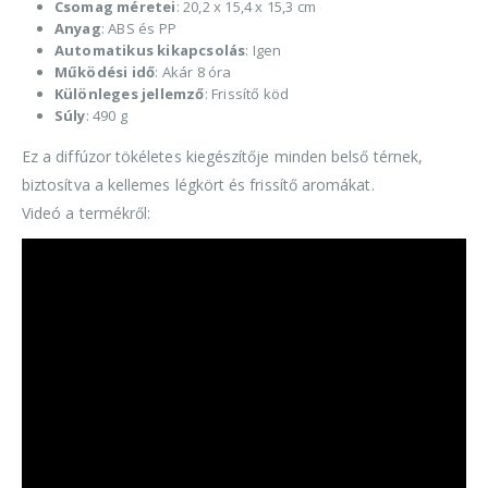
Csomag méretei
: 20,2 x 15,4 x 15,3 cm
Anyag
: ABS és PP
Automatikus kikapcsolás
: Igen
Működési idő
: Akár 8 óra
Különleges jellemző
: Frissítő köd
Súly
: 490 g
Ez a diffúzor tökéletes kiegészítője minden belső térnek,
biztosítva a kellemes légkört és frissítő aromákat.
Videó a termékről: