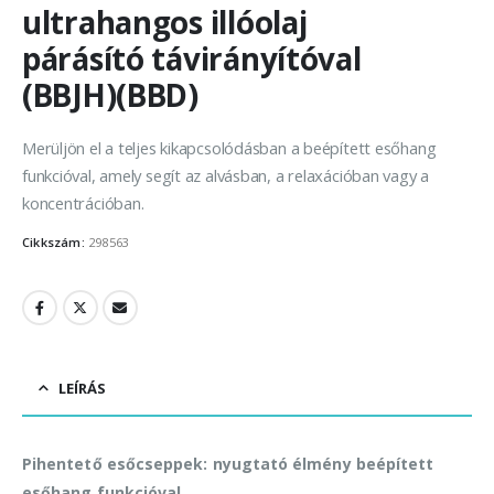
ultrahangos illóolaj
párásító távirányítóval
(BBJH)(BBD)
Merüljön el a teljes kikapcsolódásban a beépített esőhang
funkcióval, amely segít az alvásban, a relaxációban vagy a
koncentrációban.
Cikkszám:
298563
LEÍRÁS
Pihentető esőcseppek: nyugtató élmény beépített
esőhang funkcióval