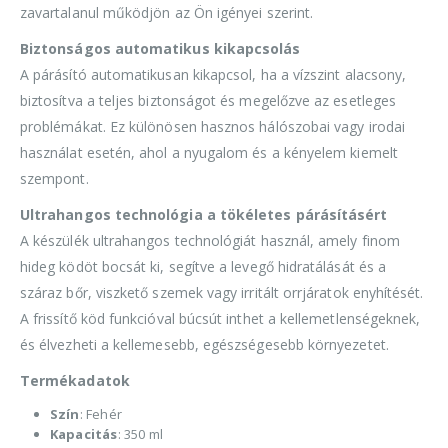
zavartalanul működjön az Ön igényei szerint.
Biztonságos automatikus kikapcsolás
A párásító automatikusan kikapcsol, ha a vízszint alacsony,
biztosítva a teljes biztonságot és megelőzve az esetleges
problémákat. Ez különösen hasznos hálószobai vagy irodai
használat esetén, ahol a nyugalom és a kényelem kiemelt
szempont.
Ultrahangos technológia a tökéletes párásításért
A készülék ultrahangos technológiát használ, amely finom
hideg ködöt bocsát ki, segítve a levegő hidratálását és a
száraz bőr, viszkető szemek vagy irritált orrjáratok enyhítését.
A frissítő köd funkcióval búcsút inthet a kellemetlenségeknek,
és élvezheti a kellemesebb, egészségesebb környezetet.
Termékadatok
Szín
: Fehér
Kapacitás
: 350 ml