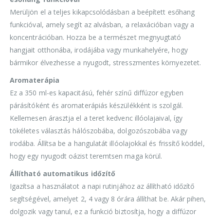
Merüljön el a teljes kikapcsolódásban a beépített esőhang
funkcióval, amely segít az alvásban, a relaxációban vagy a
koncentrációban. Hozza be a természet megnyugtató
hangjait otthonába, irodájába vagy munkahelyére, hogy
bármikor élvezhesse a nyugodt, stresszmentes környezetet.
Aromaterápia
Ez a 350 ml-es kapacitású, fehér színű diffúzor egyben
párásítóként és aromaterápiás készülékként is szolgál.
Kellemesen árasztja el a teret kedvenc illóolajaival, így
tökéletes választás hálószobába, dolgozószobába vagy
irodába. Állítsa be a hangulatát illóolajokkal és frissítő köddel,
hogy egy nyugodt oázist teremtsen maga körül.
Állítható automatikus időzítő
Igazítsa a használatot a napi rutinjához az állítható időzítő
segítségével, amelyet 2, 4 vagy 8 órára állíthat be. Akár pihen,
dolgozik vagy tanul, ez a funkció biztosítja, hogy a diffúzor