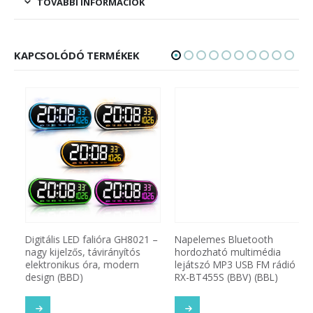
TOVÁBBI INFORMÁCIÓK
KAPCSOLÓDÓ TERMÉKEK
Digitális LED falióra GH8021 –
Napelemes Bluetooth
nagy kijelzős, távirányítós
hordozható multimédia
elektronikus óra, modern
lejátszó MP3 USB FM rádió
design (BBD)
RX-BT455S (BBV) (BBL)
SOM
TOVÁBB OLVASOM