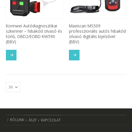
Konnwei Autódiagnosztikai
Maxiscan MS509
szkenner – hibakód olvasó és
professzionális autós hibakód
törlő, OBD2/EOBD KW590
olvasó digitális kijelzővel
(BBV)
(BBV)
RÓLUNK
ÁSZF
KAPCSOLAT