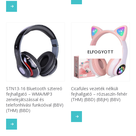
ELFOGYOTT
STN13-16 Bluetooth sztereó
Cicafüles vezeték nélküli
fejhallgató – WMA/MP3
fejhallgató – rózsaszín-fehér
zenelejátszással és
(THM) (BBD) (BBJH) (BBV)
telefonhívási funkcióval (BBV)
(THM) (BBD)