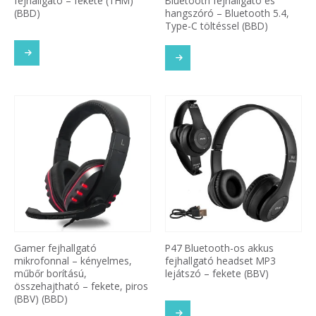
fejhallgató – fekete (THM)
Bluetooth fejhallgató és
(BBD)
hangszóró – Bluetooth 5.4,
Type-C töltéssel (BBD)
Gamer fejhallgató
P47 Bluetooth-os akkus
mikrofonnal – kényelmes,
fejhallgató headset MP3
műbőr borítású,
lejátszó – fekete (BBV)
összehajtható – fekete, piros
(BBV) (BBD)