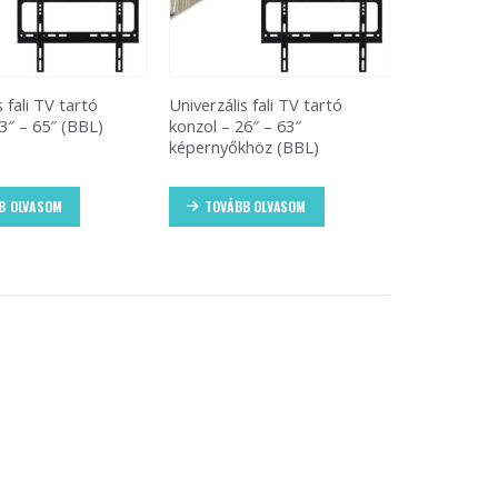
s fali TV tartó
Univerzális fali TV tartó
3″ – 65″ (BBL)
konzol – 26″ – 63″
képernyőkhöz (BBL)
B OLVASOM
TOVÁBB OLVASOM