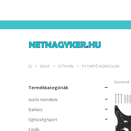
SHOP
OTTHON
TV TARTÓ KONZOLOK
Sorrend:
Termékkategóriák
Autós termékek
Barkács
Egészség/sport
Egyéb