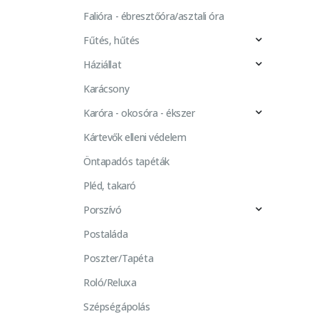
Falióra - ébresztőóra/asztali óra
Fűtés, hűtés
Háziállat
Karácsony
Karóra - okosóra - ékszer
Kártevők elleni védelem
Öntapadós tapéták
Pléd, takaró
Porszívó
Postaláda
Poszter/Tapéta
Roló/Reluxa
Szépségápolás