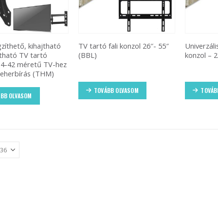
gzíthető, kihajtható
TV tartó fali konzol 26″- 55″
Univerzáli
tható TV tartó
(BBL)
konzol – 2
14-42 méretű TV-hez
teherbírás (THM)
TOVÁBB OLVASOM
TOVÁB
BB OLVASOM