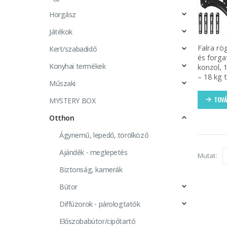
Horgász
Játékok
Falra rö
Kert/szabadidő
és forga
Konyhai termékek
konzol, 
– 18 kg 
Műszaki
TOVÁ
MYSTERY BOX
Otthon
Ágynemű, lepedő, törölköző
Ajándék - meglepetés
Mutat:
Biztonság, kamerák
Bútor
Diffúzorok - párologtatók
Előszobabútor/cipőtartó