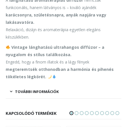
A
lánghatású aromaterápiás diffúzor
nemcsak
funkcionális, hanem látványos is – kiváló ajándék
karácsonyra, születésnapra, anyák napjára vagy
lakásavatóra.
Relaxáció, dizájn és aromaterápia egyetlen elegáns
készülékben.
Vintage lánghatású ultrahangos diffúzor – a
nyugalom és stílus találkozása.
Engedd, hogy a finom illatok és a lágy fények
megteremtsék otthonodban a harmónia és pihenés
tökéletes légkörét.
TOVÁBBI INFORMÁCIÓK
KAPCSOLÓDÓ TERMÉKEK