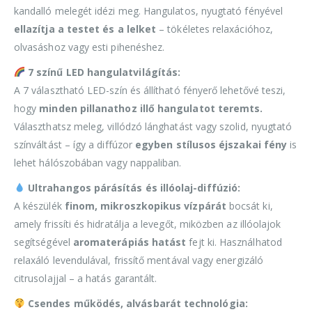
kandalló melegét idézi meg. Hangulatos, nyugtató fényével
ellazítja a testet és a lelket
– tökéletes relaxációhoz,
olvasáshoz vagy esti pihenéshez.
7 színű LED hangulatvilágítás:
A 7 választható LED-szín és állítható fényerő lehetővé teszi,
hogy
minden pillanathoz illő hangulatot teremts.
Választhatsz meleg, villódzó lánghatást vagy szolid, nyugtató
színváltást – így a diffúzor
egyben stílusos éjszakai fény
is
lehet hálószobában vagy nappaliban.
Ultrahangos párásítás és illóolaj-diffúzió:
A készülék
finom, mikroszkopikus vízpárát
bocsát ki,
amely frissíti és hidratálja a levegőt, miközben az illóolajok
segítségével
aromaterápiás hatást
fejt ki. Használhatod
relaxáló levendulával, frissítő mentával vagy energizáló
citrusolajjal – a hatás garantált.
Csendes működés, alvásbarát technológia: