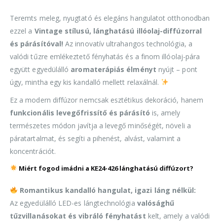
Teremts meleg, nyugtató és elegáns hangulatot otthonodban
ezzel a
Vintage stílusú, lánghatású illóolaj-diffúzorral
és párásítóval!
Az innovatív ultrahangos technológia, a
valódi tűzre emlékeztető fényhatás és a finom illóolaj-pára
együtt egyedülálló
aromaterápiás élményt
nyújt – pont
úgy, mintha egy kis kandalló mellett relaxálnál.
Ez a modern diffúzor nemcsak esztétikus dekoráció, hanem
funkcionális levegőfrissítő és párásító
is, amely
természetes módon javítja a levegő minőségét, növeli a
páratartalmat, és segíti a pihenést, alvást, valamint a
koncentrációt.
Miért fogod imádni a KE24-426 lánghatású diffúzort?
Romantikus kandalló hangulat, igazi láng nélkül:
Az egyedülálló LED-es lángtechnológia
valósághű
tűzvillanásokat és vibráló fényhatást
kelt, amely a valódi