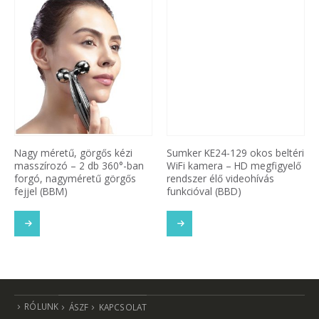
Nagy méretű, görgős kézi
Sumker KE24-129 okos beltéri
masszírozó – 2 db 360°-ban
WiFi kamera – HD megfigyelő
forgó, nagyméretű görgős
rendszer élő videohívás
fejjel (BBM)
funkcióval (BBD)
SOM
TOVÁBB OLVASOM
TOVÁBB OLVASOM
RÓLUNK
ÁSZF
KAPCSOLAT