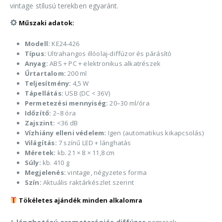
vintage stílusú terekben egyaránt.
Műszaki adatok:
Modell:
KE24-426
Típus:
Ultrahangos illóolaj-diffúzor és párásító
Anyag:
ABS + PC + elektronikus alkatrészek
Űrtartalom:
200 ml
Teljesítmény:
4,5 W
Tápellátás:
USB (DC < 36V)
Permetezési mennyiség:
20–30 ml/óra
Időzítő:
2–8 óra
Zajszint:
<36 dB
Vízhiány elleni védelem:
Igen (automatikus kikapcsolás)
Világítás:
7 színű LED + lánghatás
Méretek:
kb. 21 × 8 × 11,8 cm
Súly:
kb. 410 g
Megjelenés:
vintage, négyzetes forma
Szín:
Aktuális raktárkészlet szerint
Tökéletes ajándék minden alkalomra