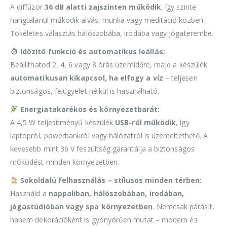
A diffúzor
36 dB alatti zajszinten működik
, így szinte
hangtalanul működik alvás, munka vagy meditáció közben.
Tökéletes választás hálószobába, irodába vagy jógaterembe.
Időzítő funkció és automatikus leállás:
Beállíthatod 2, 4, 6 vagy 8 órás üzemidőre, majd a készülék
automatikusan kikapcsol, ha elfogy a víz
– teljesen
biztonságos, felügyelet nélkül is használható.
Energiatakarékos és környezetbarát:
A 4,5 W teljesítményű készülék
USB-ről működik
, így
laptopról, powerbankról vagy hálózatról is üzemeltethető. A
kevesebb mint 36 V feszültség garantálja a biztonságos
működést minden környezetben.
Sokoldalú felhasználás – stílusos minden térben:
Használd a
nappaliban, hálószobában, irodában,
jógastúdióban vagy spa környezetben
. Nemcsak párásít,
hanem dekorációként is gyönyörűen mutat – modern és