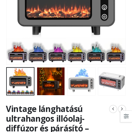
Vintage lánghatású
ultrahangos illóolaj-
diffúzor és párásító –