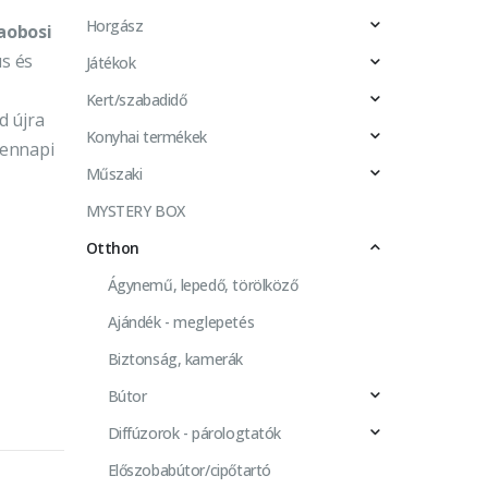
Horgász
aobosi
s és
Játékok
Kert/szabadidő
d újra
Konyhai termékek
dennapi
Műszaki
MYSTERY BOX
Otthon
Ágynemű, lepedő, törölköző
Ajándék - meglepetés
Biztonság, kamerák
Bútor
Diffúzorok - párologtatók
Előszobabútor/cipőtartó