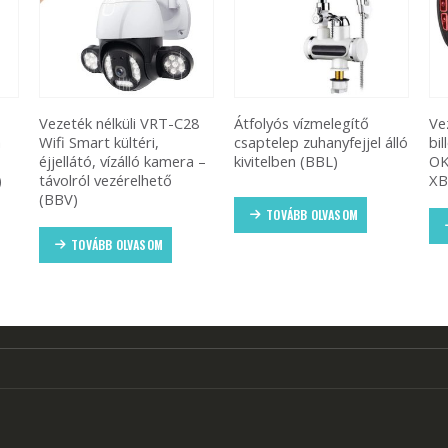
Vezeték nélküli VRT-C28
Átfolyós vízmelegítő
Ve
a
Wifi Smart kültéri,
csaptelep zuhanyfejjel álló
bil
éjjellátó, vízálló kamera –
kivitelben (BBL)
OK
)
távolról vezérelhető
XB
(BBV)
TOVÁBB OLVASOM
TOVÁBB OLVASOM