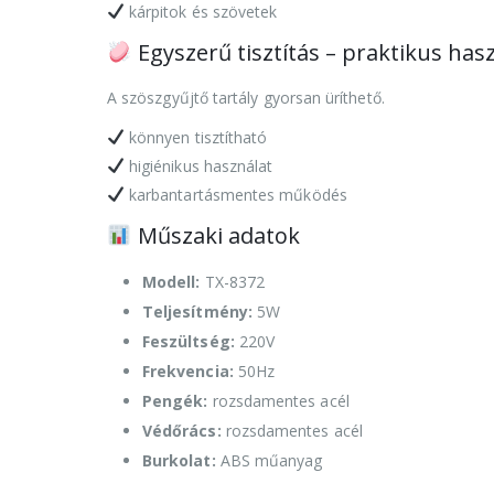
kárpitok és szövetek
Egyszerű tisztítás – praktikus has
A szöszgyűjtő tartály gyorsan üríthető.
könnyen tisztítható
higiénikus használat
karbantartásmentes működés
Műszaki adatok
Modell:
TX-8372
Teljesítmény:
5W
Feszültség:
220V
Frekvencia:
50Hz
Pengék:
rozsdamentes acél
Védőrács:
rozsdamentes acél
Burkolat:
ABS műanyag