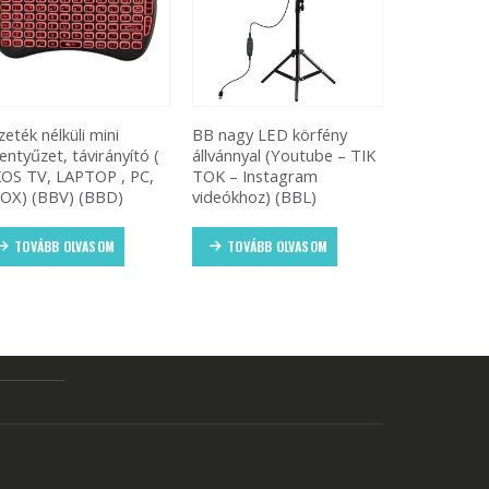
zeték nélküli mini
BB nagy LED körfény
Dahua H3A
lentyűzet, távirányító (
állvánnyal (Youtube – TIK
beltéri WiF
OS TV, LAPTOP , PC,
TOK – Instagram
3MP PTZ f
OX) (BBV) (BBD)
videókhoz) (BBL)
biztonsági 
mm lencsév
TOVÁBB OLVASOM
TOVÁBB OLVASOM
TOVÁBB