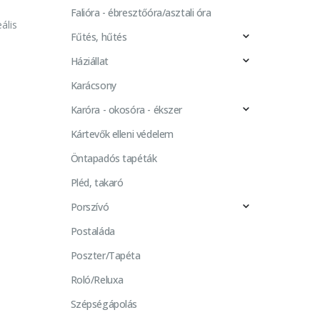
Falióra - ébresztőóra/asztali óra
ális
Fűtés, hűtés
Háziállat
Karácsony
Karóra - okosóra - ékszer
Kártevők elleni védelem
Öntapadós tapéták
Pléd, takaró
Porszívó
Postaláda
Poszter/Tapéta
Roló/Reluxa
Szépségápolás