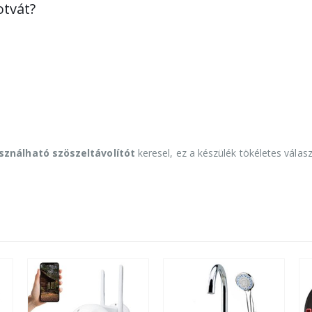
otvát?
ználható szöszeltávolítót
keresel, ez a készülék tökéletes válas