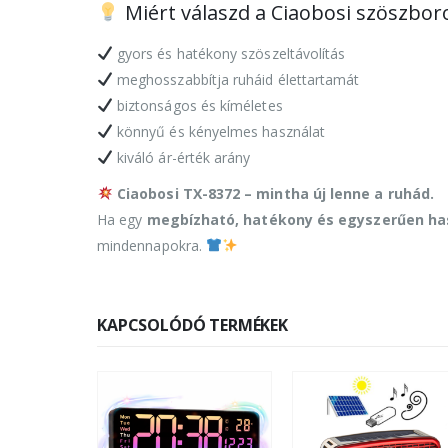
Miért válaszd a Ciaobosi szöszbor
gyors és hatékony szöszeltávolítás
meghosszabbítja ruháid élettartamát
biztonságos és kíméletes
könnyű és kényelmes használat
kiváló ár-érték arány
Ciaobosi TX-8372 – mintha új lenne a ruhád.
Ha egy
megbízható, hatékony és egyszerűen has
mindennapokra.
KAPCSOLÓDÓ TERMÉKEK