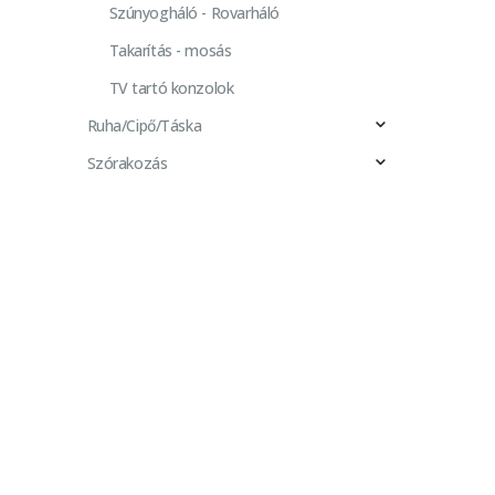
Szúnyogháló - Rovarháló
Takarítás - mosás
TV tartó konzolok
Ruha/Cipő/Táska
Szórakozás