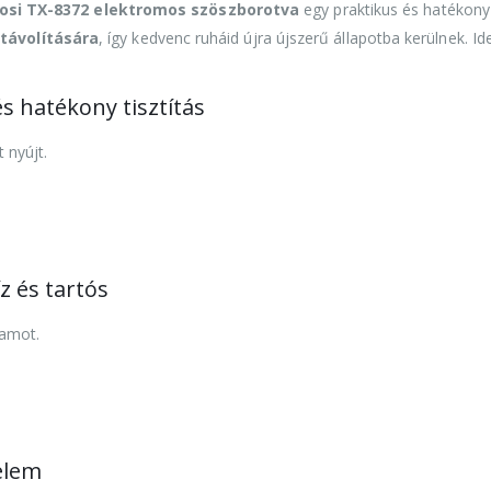
osi TX-8372 elektromos szöszborotva
egy praktikus és hatékony
távolítására
, így kedvenc ruháid újra újszerű állapotba kerülnek. Ide
s hatékony tisztítás
 nyújt.
 és tartós
tamot.
elem