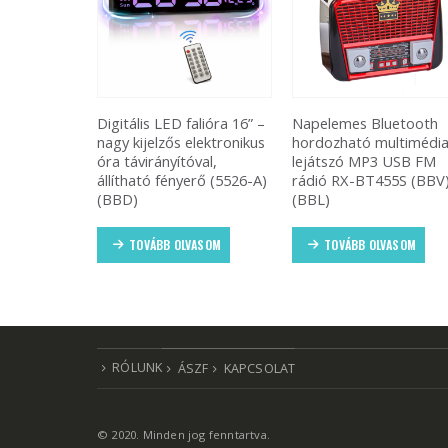
i WiFi okos
Digitális LED falióra 16” –
Napelemes Bluetooth
épített HD
nagy kijelzős elektronikus
hordozható multimédi
óra távirányítóval,
lejátszó MP3 USB FM
ővel,
állítható fényerő (5526-A)
rádió RX-BT455S (BBV
szóróval,
(BBD)
(BBL)
TOVÁBB OLVASOM
TOVÁBB OLVASOM
ASOM
RÓLUNK
ÁSZF
KAPCSOLAT
© 2020. Minden jog fenntartva.