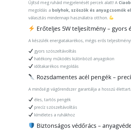
Újítsd meg ruháid megjelenését percek alatt! A
Ciaob
megoldás a
bolyhok, szöszök és anyagcsomók el
választás mindennapi használatra otthon.
Erőteljes 5W teljesítmény – gyors é
A készülék energiatakarékos, mégis erős teljesítményt
gyors szöszeltávolítás
hatékony működés különböző anyagokon
időtakarékos megoldás
Rozsdamentes acél pengék – precíz
A minőségi vágórendszer garantálja a hosszú élettar
éles, tartós pengék
precíz szöszeltávolítás
kíméletes a ruhákhoz
Biztonságos védőrács – anyagvéd