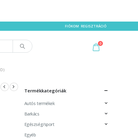
FIÓKOM
REGISZTRÁCIÓ
0
D)
Termékkategóriák
a
Autós termékek
Barkács
Egészség/sport
Egyéb