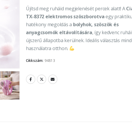
Újítsd meg ruháid megjelenését percek alatt! A
Ci
TX-8372 elektromos szöszborotva
egy praktiku
hatékony megoldás a
bolyhok, szöszök és
anyagcsomók eltávolítására
, így kedvenc ruhái
újszerű állapotba kerülnek. Ideális választás min
használatra otthon.
Cikkszám:
94813