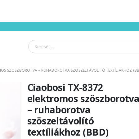
OMOS SZÖSZBOROTVA – RUHABOROTVA SZÖSZELTÁVOLÍTÓ TEXTÍLIÁKHOZ (BB
Ciaobosi TX-8372
elektromos szöszborotv
– ruhaborotva
szöszeltávolító
textíliákhoz (BBD)