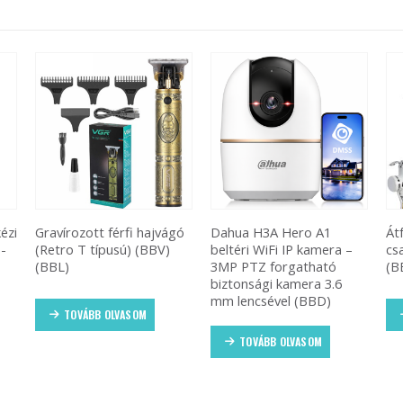
ézi
Gravírozott férfi hajvágó
Dahua H3A Hero A1
Át
-
(Retro T típusú) (BBV)
beltéri WiFi IP kamera –
cs
ű
(BBL)
3MP PTZ forgatható
(B
biztonsági kamera 3.6
mm lencsével (BBD)
TOVÁBB OLVASOM
TOVÁBB OLVASOM