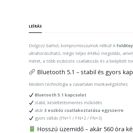
LEÍRÁS
Dolgozz bárhol, kompromisszumok nélkül! A
FoldKey
ultrahordozható, mégis teljes értékű megoldás, amely
méret, a több eszközös csatlakozás és a beépített t
Bluetooth 5.1 – stabil és gyors kap
Modern technológia a zavartalan munkavégzéshez.
Bluetooth 5.1 kapcsolat
stabil, késleltetésmentes működés
akár
3 eszköz csatlakoztatása egyszerre
gyors váltás (FN+1 / FN+2 / FN+3)
Hosszú üzemidő – akár 560 óra ké