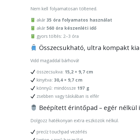
Nem kell folyamatosan töltened.
akár
35 óra folyamatos használat
akár
560 óra készenléti idő
gyors töltés: 2–3 óra
Összecsukható, ultra kompakt kial
Vidd magaddal bárhová!
összecsukva:
15,2 × 9,7 cm
kinyitva:
30,4 × 9,7 cm
könnyű: mindössze
197 g
zsebben vagy táskában is elfér
Beépített érintőpad – egér nélkül i
Dolgozz hatékonyan extra eszközök nélkül.
precíz touchpad vezérlés
laptop-szerű használat