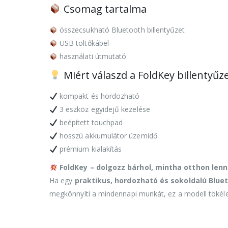
Csomag tartalma
összecsukható Bluetooth billentyűzet
USB töltőkábel
használati útmutató
Miért válaszd a FoldKey billentyűz
kompakt és hordozható
3 eszköz egyidejű kezelése
beépített touchpad
hosszú akkumulátor üzemidő
prémium kialakítás
FoldKey – dolgozz bárhol, mintha otthon lenn
Ha egy
praktikus, hordozható és sokoldalú Bluet
megkönnyíti a mindennapi munkát, ez a modell tökéle