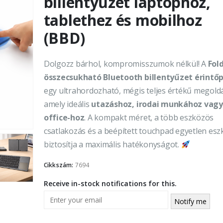
billentyűzet laptophoz,
tablethez és mobilhoz
(BBD)
Dolgozz bárhol, kompromisszumok nélkül! A
Fol
összecsukható Bluetooth billentyűzet érintő
egy ultrahordozható, mégis teljes értékű megold
amely ideális
utazáshoz, irodai munkához vag
office-hoz
. A kompakt méret, a több eszközös
csatlakozás és a beépített touchpad egyetlen es
biztosítja a maximális hatékonyságot.
Cikkszám:
7694
Receive in-stock notifications for this.
Notify me