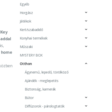
Egyéb
Horgász
Játékok
Kert/szabadidő
dKey
Konyhai termékek
paddal
ás,
Műszaki
y home
MYSTERY BOX
Otthon
zközben
Ágynemű, lepedő, törölköző
Ajándék - meglepetés
Biztonság, kamerák
Bútor
Diffúzorok - párologtatók