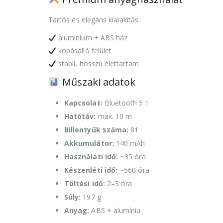
Tartós és elegáns kialakítás.
alumínium + ABS ház
kopásálló felület
stabil, hosszú élettartam
Műszaki adatok
Kapcsolat:
Bluetooth 5.1
Hatótáv:
max. 10 m
Billentyűk száma:
81
Akkumulátor:
140 mAh
Használati idő:
~35 óra
Készenléti idő:
~560 óra
Töltési idő:
2–3 óra
Súly:
197 g
Anyag:
ABS + alumíniu