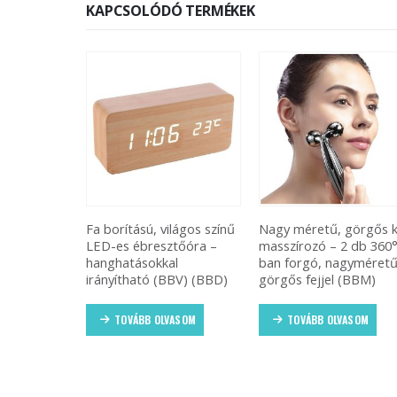
KAPCSOLÓDÓ TERMÉKEK
 aroma
Fa borítású, világos színű
Nagy méretű, görgős k
ogtató
LED-es ébresztőóra –
masszírozó – 2 db 360°
– kellemes
hanghatásokkal
ban forgó, nagyméret
tással (BBV)
irányítható (BBV) (BBD)
görgős fejjel (BBM)
ASOM
TOVÁBB OLVASOM
TOVÁBB OLVASOM