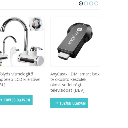
folyós vízmelegítő
AnyCast-HDMI smart box
Körömvágó 
aptelep LCD kijelzővel
tv okosító készülék –
7mm-es pe
BL)
okosítsd fel régi
ergonomik
televíziódat (BBV)
TOVÁBB OLVASOM
TOVÁBB
TOVÁBB OLVASOM