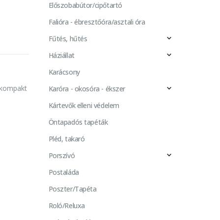
Előszobabútor/cipőtartó
Falióra - ébresztőóra/asztali óra
Fűtés, hűtés
Háziállat
Karácsony
 kompakt
Karóra - okosóra - ékszer
Kártevők elleni védelem
Öntapadós tapéták
Pléd, takaró
Porszívó
Postaláda
Poszter/Tapéta
Roló/Reluxa