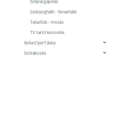
Szépségápolás
Szúnyogháló - Rovarháló
Takarítás - mosás
TV tartó konzolok
Ruha/Cipő/Táska
Szórakozás