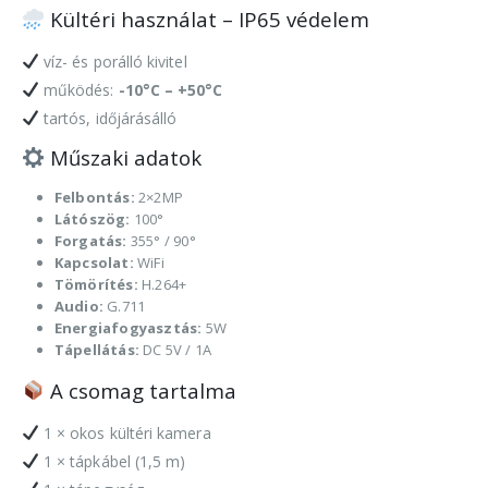
Kültéri használat – IP65 védelem
víz- és porálló kivitel
működés:
-10°C – +50°C
tartós, időjárásálló
Műszaki adatok
Felbontás:
2×2MP
Látószög:
100°
Forgatás:
355° / 90°
Kapcsolat:
WiFi
Tömörítés:
H.264+
Audio:
G.711
Energiafogyasztás:
5W
Tápellátás:
DC 5V / 1A
A csomag tartalma
1 × okos kültéri kamera
1 × tápkábel (1,5 m)