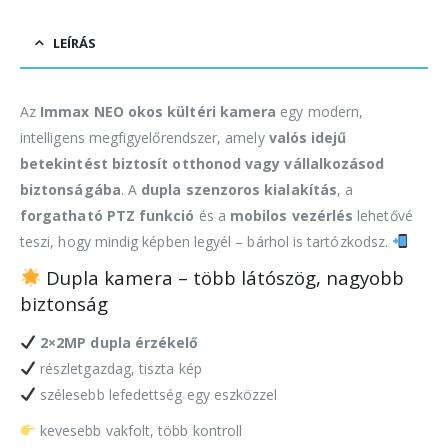
LEÍRÁS
Az
Immax NEO okos kültéri kamera
egy modern,
intelligens megfigyelőrendszer, amely
valós idejű
betekintést biztosít otthonod vagy vállalkozásod
biztonságába
. A
dupla szenzoros kialakítás
, a
forgatható PTZ funkció
és a
mobilos vezérlés
lehetővé
teszi, hogy mindig képben legyél – bárhol is tartózkodsz.
Dupla kamera – több látószög, nagyobb
biztonság
2×2MP dupla érzékelő
részletgazdag, tiszta kép
szélesebb lefedettség egy eszközzel
kevesebb vakfolt, több kontroll