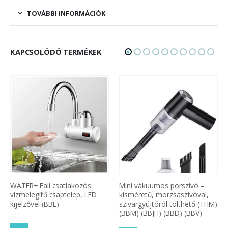
TOVÁBBI INFORMÁCIÓK
KAPCSOLÓDÓ TERMÉKEK
WATER+ Fali csatlakozós
Mini vákuumos porszívó –
vízmelegítő csaptelep, LED
kisméretű, morzsaszívóval,
kijelzővel (BBL)
szivargyújtóról tölthető (THM)
(BBM) (BBJH) (BBD) (BBV)