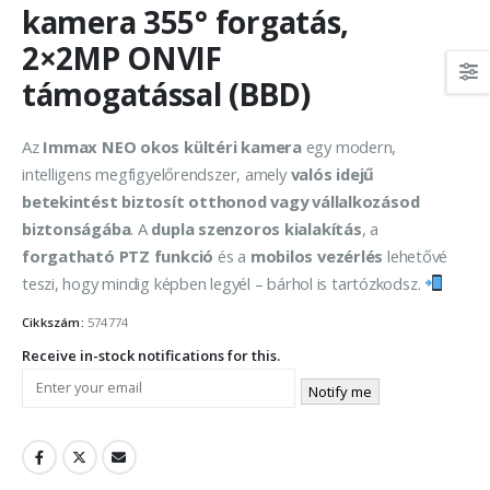
kamera 355° forgatás,
2×2MP ONVIF
támogatással (BBD)
Az
Immax NEO okos kültéri kamera
egy modern,
intelligens megfigyelőrendszer, amely
valós idejű
betekintést biztosít otthonod vagy vállalkozásod
biztonságába
. A
dupla szenzoros kialakítás
, a
forgatható PTZ funkció
és a
mobilos vezérlés
lehetővé
teszi, hogy mindig képben legyél – bárhol is tartózkodsz.
Cikkszám:
574774
Receive in-stock notifications for this.
Notify me