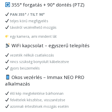
355° forgatás + 90° döntés (PTZ)
PAN 355° / TILT 90°
teljes körű megfigyelés
távolról vezérelhető mozgás
egy kamera, ami mindent lát
WiFi kapcsolat – egyszerű telepítés
vezeték nélküli csatlakozás
nincs szükség bonyolult kábelezésre
gyors beüzemelés
Okos vezérlés – Immax NEO PRO
alkalmazás
élő kép megtekintése bárhonnan
felvételek készítése, visszanézése
azonnali értesítések mozgás esetén