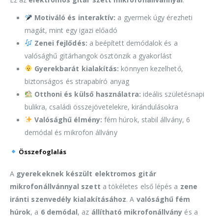
Motiváló és interaktív:
a gyermek úgy érezheti
magát, mint egy igazi előadó
Zenei fejlődés:
a beépített demódalok és a
valósághű gitárhangok ösztönzik a gyakorlást
Gyerekbarát kialakítás:
könnyen kezelhető,
biztonságos és strapabíró anyag
Otthoni és külső használatra:
ideális születésnapi
bulikra, családi összejövetelekre, kirándulásokra
Valósághű élmény:
fém húrok, stabil állvány, 6
demódal és mikrofon állvány
Összefoglalás
A
gyerekeknek készült elektromos gitár
mikrofonállvánnyal szett
a tökéletes első lépés a
zene
iránti szenvedély kialakításához
. A
valósághű fém
húrok
, a
6 demódal
, az
állítható mikrofonállvány
és a