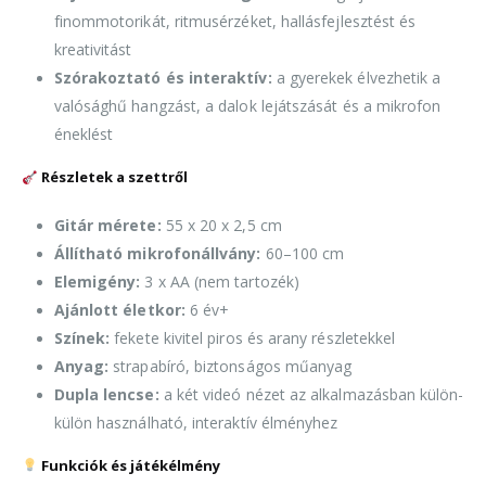
finommotorikát, ritmusérzéket, hallásfejlesztést és
kreativitást
Szórakoztató és interaktív:
a gyerekek élvezhetik a
valósághű hangzást, a dalok lejátszását és a mikrofon
éneklést
Részletek a szettről
Gitár mérete:
55 x 20 x 2,5 cm
Állítható mikrofonállvány:
60–100 cm
Elemigény:
3 x AA (nem tartozék)
Ajánlott életkor:
6 év+
Színek:
fekete kivitel piros és arany részletekkel
Anyag:
strapabíró, biztonságos műanyag
Dupla lencse:
a két videó nézet az alkalmazásban külön-
külön használható, interaktív élményhez
Funkciók és játékélmény