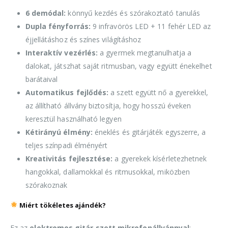
6 demódal:
könnyű kezdés és szórakoztató tanulás
Dupla fényforrás:
9 infravörös LED + 11 fehér LED az
éjjellátáshoz és színes világításhoz
Interaktív vezérlés:
a gyermek megtanulhatja a
dalokat, játszhat saját ritmusban, vagy együtt énekelhet
barátaival
Automatikus fejlődés:
a szett együtt nő a gyerekkel,
az állítható állvány biztosítja, hogy hosszú éveken
keresztül használható legyen
Kétirányú élmény:
éneklés és gitárjáték egyszerre, a
teljes színpadi élményért
Kreativitás fejlesztése:
a gyerekek kísérletezhetnek
hangokkal, dallamokkal és ritmusokkal, miközben
szórakoznak
Miért tökéletes ajándék?
Ez az
elektromos gitár szett mikrofonállvánnyal
: