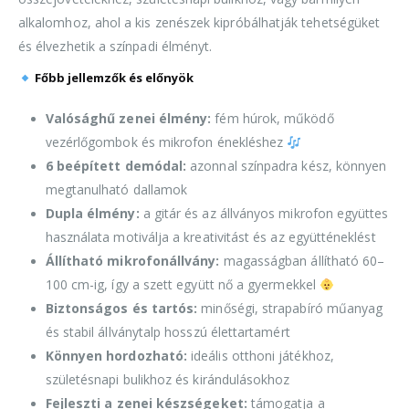
alkalomhoz, ahol a kis zenészek kipróbálhatják tehetségüket
és élvezhetik a színpadi élményt.
Főbb jellemzők és előnyök
Valósághű zenei élmény:
fém húrok, működő
vezérlőgombok és mikrofon énekléshez
6 beépített demódal:
azonnal színpadra kész, könnyen
megtanulható dallamok
Dupla élmény:
a gitár és az állványos mikrofon együttes
használata motiválja a kreativitást és az együtténeklést
Állítható mikrofonállvány:
magasságban állítható 60–
100 cm-ig, így a szett együtt nő a gyermekkel
Biztonságos és tartós:
minőségi, strapabíró műanyag
és stabil állványtalp hosszú élettartamért
Könnyen hordozható:
ideális otthoni játékhoz,
születésnapi bulikhoz és kirándulásokhoz
Fejleszti a zenei készségeket:
támogatja a