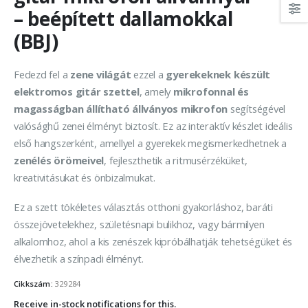
– beépített dallamokkal
(BBJ)
Fedezd fel a
zene világát
ezzel a
gyerekeknek készült
elektromos gitár szettel
, amely
mikrofonnal és
magasságban állítható állványos mikrofon
segítségével
valósághű zenei élményt biztosít. Ez az interaktív készlet ideális
első hangszerként, amellyel a gyerekek megismerkedhetnek a
zenélés örömeivel
, fejleszthetik a ritmusérzéküket,
kreativitásukat és önbizalmukat.
Ez a szett tökéletes választás otthoni gyakorláshoz, baráti
összejövetelekhez, születésnapi bulikhoz, vagy bármilyen
alkalomhoz, ahol a kis zenészek kipróbálhatják tehetségüket és
élvezhetik a színpadi élményt.
Cikkszám:
329284
Receive in-stock notifications for this.