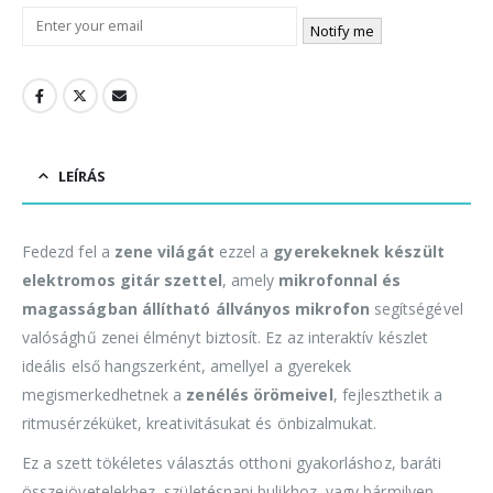
Notify me
LEÍRÁS
Fedezd fel a
zene világát
ezzel a
gyerekeknek készült
elektromos gitár szettel
, amely
mikrofonnal és
magasságban állítható állványos mikrofon
segítségével
valósághű zenei élményt biztosít. Ez az interaktív készlet
ideális első hangszerként, amellyel a gyerekek
megismerkedhetnek a
zenélés örömeivel
, fejleszthetik a
ritmusérzéküket, kreativitásukat és önbizalmukat.
Ez a szett tökéletes választás otthoni gyakorláshoz, baráti
összejövetelekhez, születésnapi bulikhoz, vagy bármilyen