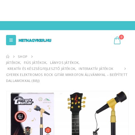
0
SHOP
JÁTÉKOK
,
FIÚS JÁTÉKOK
,
LÁNYOS JÁTÉKOK
,
KREATÍV ÉS KÉSZSÉGFEJLESZTŐ JÁTÉKOK
,
INTERAKTÍV JÁTÉKOK
GYEREK ELEKTROMOS ROCK GITÁR MIKROFON ÁLLVÁNNYAL – BEÉPÍTETT
DALLAMOKKAL (BBJ)