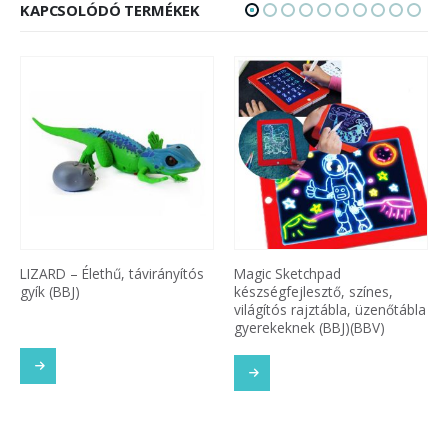
KAPCSOLÓDÓ TERMÉKEK
LIZARD – Élethű, távirányítós
Magic Sketchpad
gyík (BBJ)
készségfejlesztő, színes,
világítós rajztábla, üzenőtábla
gyerekeknek (BBJ)(BBV)
SOM
TOVÁBB OLVASOM
TOVÁBB OLVASOM