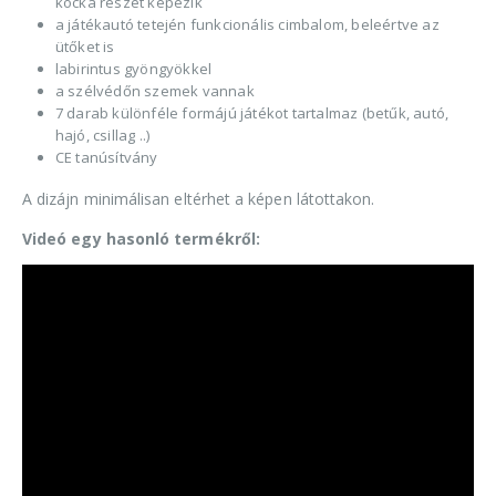
kocka részét képezik
a játékautó tetején funkcionális cimbalom, beleértve az
ütőket is
labirintus gyöngyökkel
a szélvédőn szemek vannak
7 darab különféle formájú játékot tartalmaz (betűk, autó,
hajó, csillag ..)
CE tanúsítvány
A dizájn minimálisan eltérhet a képen látottakon.
Videó egy hasonló termékről: