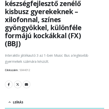
készségfejlesztő zenélő
kisbusz gyerekeknek –
xilofonnal, színes
gyöngyökkel, különféle
formájú kockákkal (FX)
(BBJ)
Interaktív játékautó 3 az 1-ben Music Bus a legkisebb
gyermekek számára készült.
Cikkszám:
5044012
LEÍRÁS