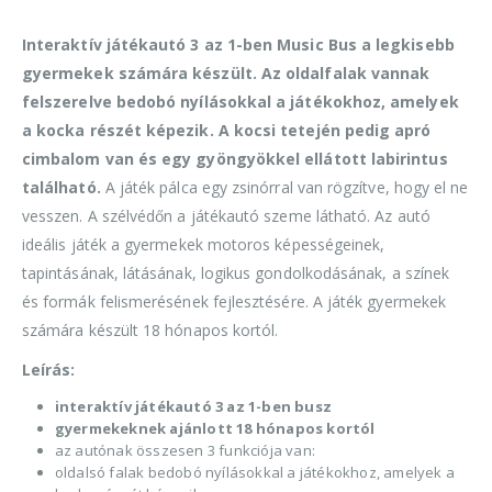
Interaktív játékautó 3 az 1-ben Music Bus a legkisebb
gyermekek számára készült.
Az oldalfalak vannak
felszerelve bedobó nyílásokkal a játékokhoz, amelyek
a kocka részét képezik. A kocsi tetején pedig apró
cimbalom van és egy gyöngyökkel ellátott labirintus
található.
A játék pálca egy zsinórral van rögzítve, hogy el ne
vesszen. A szélvédőn a játékautó szeme látható. Az autó
ideális játék a gyermekek motoros képességeinek,
tapintásának, látásának, logikus gondolkodásának, a színek
és formák felismerésének fejlesztésére. A játék gyermekek
számára készült 18 hónapos kortól.
Leírás:
interaktív játékautó 3 az 1-ben busz
gyermekeknek ajánlott 18 hónapos kortól
az autónak összesen 3 funkciója van:
oldalsó falak bedobó nyílásokkal a játékokhoz, amelyek a