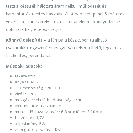
teszi a készülék hálózati áram nélküli működését és
karbantartásmentes használatát. A napelem panel 5 méteres
vezetékkel van szerelve, ezáltal a napelemet könnyedén az
optimális helyre telepíthetjük.
Könnyű telepítés
– a lámpa a készletben található
csavarokkal egyszerűen és gyorsan felszerelhető, legyen az
fal, kerítés, gerenda stb.
Műszaki adatok:
fekete szín
anyaga: ABS
LED mennyiség: 120 COB
vízálló: IP67
mozgásérzékelő hatótávolsága: 5m
akkumulátor: 1x1200mah
munkaidő: tavaszi nyár : 6-8 óra; télen: 8-10 óra
feszültség: 3,7V
teljesítmény: 5W
energiafogyasztás: 1 Kwh