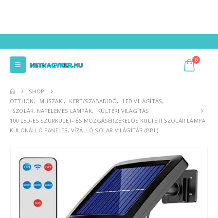
0
SHOP
OTTHON
,
MŰSZAKI
,
KERT/SZABADIDŐ
,
LED VILÁGÍTÁS
,
SZOLÁR, NAPELEMES LÁMPÁK
,
KÜLTÉRI VILÁGÍTÁS
100 LED-ES SZÜRKÜLET- ÉS MOZGÁSÉRZÉKELŐS KÜLTÉRI SZOLÁR LÁMPA
KÜLÖNÁLLÓ PANELES, VÍZÁLLÓ SOLAR VILÁGÍTÁS (BBL)