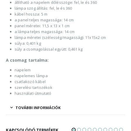
állítható a napelem dőlésszöge: fel, le és 360
lámpa szög állítás: fel, le és 360
kábel hossza: 5 m
a panel teljes magassága: 14 cm
panel méretei: 11,5 x 13 x 1 cm
a lámpa teljes magassága: 14 cm
lámpa méretei (szélesség/magasság): 11x15x2 cm
súlya: 0,401 kg
súly a csomagolással együtt: 0,461 kg
A csomag tartalma:
napelem
napelemes lámpa
csatlakozó kábel
szerelési tartozékok
használati útmutató
TOVÁBBI INFORMÁCIÓK
KAPCSOLÓDÓ TERMÉKEK