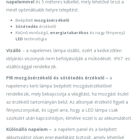
napelemmel
és 5 méteres kábellel, mely lehetővé teszi a
minél optimálisabb helyre telepítést.
Beépített
mozgásérzékelő
Sötétedés
érzékelő
Kitűnő minőségű,
energiatakarékos
és nagy fényerejű
LED
technológia
Vízálló
– a napelemes lámpa vízálló, ezért a kedvezőtlen
időjárási viszonyok nem befolyásolják a működését. IP67 -es
vízállósággal rendelkezik.
PIR mozgásérzékelő és sötétedés érzékelő –
a
napelemes kerti lámpa beépített mozgásérzékelővel
rendelkezik, mely bekapcsolja a világítást, ha mozgást észlel
az érzékelő tartományán belül. Az alkonyat-érzékelő figyeli a
fényviszonyokat, és ügyel arra, hogy a LED lámpa csak
szürkület után kapcsolódjon, kímélve ezzel is az akkumulátort.
Különálló napelem –
a napelem panel és a beépített
akkumulátor olyan energiaellátást biztosít, amely lehetővé