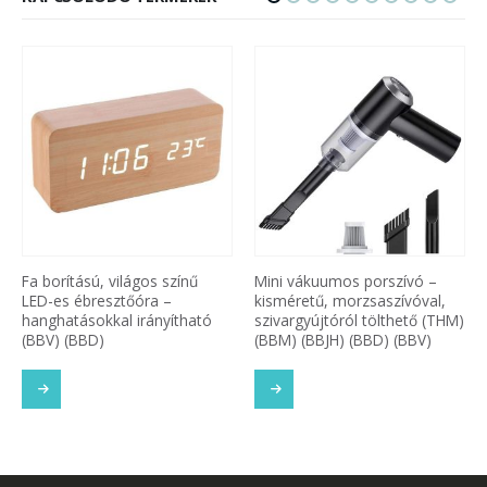
Fa borítású, világos színű
Mini vákuumos porszívó –
LED-es ébresztőóra –
kisméretű, morzsaszívóval,
hanghatásokkal irányítható
szivargyújtóról tölthető (THM)
(BBV) (BBD)
(BBM) (BBJH) (BBD) (BBV)
SOM
TOVÁBB OLVASOM
TOVÁBB OLVASOM