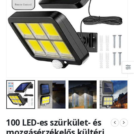
100 LED-es szürkület- és
mozgásérzékelős kültéri