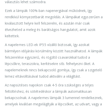
választás lehet számodra.
Ezek a lámpák 100%-ban napenergiával működnek, így
rendkívül környezetbarát megoldás. A lámpákat egyszerűen a
kiválasztott helyre kell felszerelni, és azután már csak
élvezheted a meleg és barátságos hangulatot, amit azok
keltettek.
A napelemes LED-ek IP55 vízálló biztosak, így azokat
bármilyen időjárási körülmény között használhatod. A lámpák
felszerelése egyszerű, és rögzítő csavarokkal tudod a
lépcsőkre, teraszokra, kerítésekre stb. felhelyezni őket. A
napelemeknek nincs bekapcsoló gombja, így csak a szigetelő
lemez eltávolításával tudod aktiválni a világítást.
Az napsütéses napokon csak 4-5 óra szükséges a teljes
feltöltéshez, és sötétedéskor a lámpák automatikusan
bekapcsolnak. A napelemes lámpák 3 lumennel rendelkeznek,
amelyek kiválóan megvilágítják a lépcsőket, az udvart, vagy a