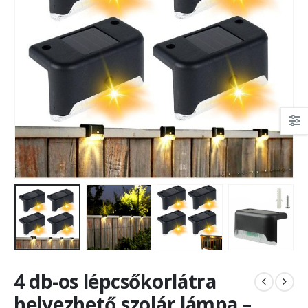
4 db-os lépcsőkorlátra
helyezhető szolár lámpa –