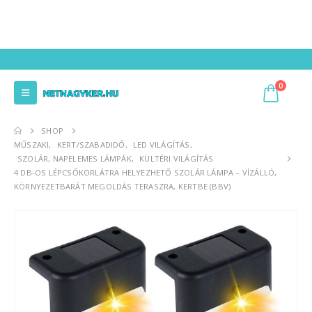
0
SHOP
MŰSZAKI
,
KERT/SZABADIDŐ
,
LED VILÁGÍTÁS
,
SZOLÁR, NAPELEMES LÁMPÁK
,
KÜLTÉRI VILÁGÍTÁS
4 DB-OS LÉPCSŐKORLÁTRA HELYEZHETŐ SZOLÁR LÁMPA – VÍZÁLLÓ,
KÖRNYEZETBARÁT MEGOLDÁS TERASZRA, KERTBE (BBV)