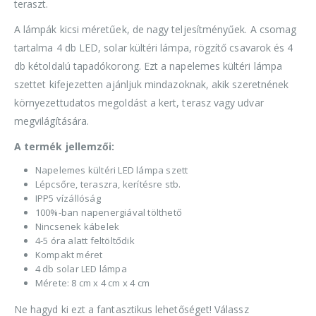
teraszt.
A lámpák kicsi méretűek, de nagy teljesítményűek. A csomag
tartalma 4 db LED, solar kültéri lámpa, rögzítő csavarok és 4
db kétoldalú tapadókorong. Ezt a napelemes kültéri lámpa
szettet kifejezetten ajánljuk mindazoknak, akik szeretnének
környezettudatos megoldást a kert, terasz vagy udvar
megvilágítására.
A termék jellemzői:
Napelemes kültéri LED lámpa szett
Lépcsőre, teraszra, kerítésre stb.
IPP5 vízállóság
100%-ban napenergiával tölthető
Nincsenek kábelek
4-5 óra alatt feltöltődik
Kompakt méret
4 db solar LED lámpa
Mérete: 8 cm x 4 cm x 4 cm
Ne hagyd ki ezt a fantasztikus lehetőséget! Válassz