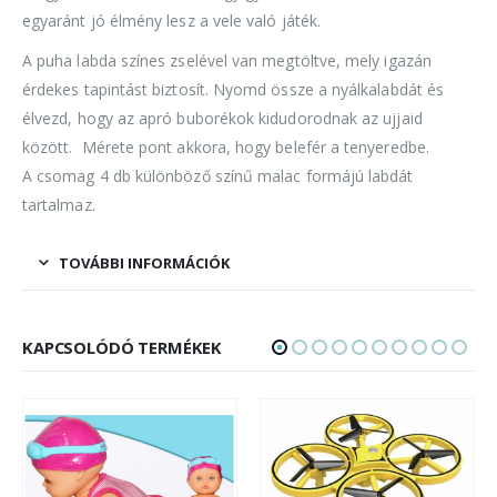
egyaránt jó élmény lesz a vele való játék.
A puha labda színes zselével van megtöltve, mely igazán
érdekes tapintást biztosít. Nyomd össze a nyálkalabdát és
élvezd, hogy az apró buborékok kidudorodnak az ujjaid
között. Mérete pont akkora, hogy belefér a tenyeredbe.
A csomag 4 db különböző színű malac formájú labdát
tartalmaz.
TOVÁBBI INFORMÁCIÓK
KAPCSOLÓDÓ TERMÉKEK