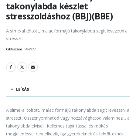
takonylabda készlet
stresszoldáshoz (BBJ)(BBE)
A slime-al töltött, malac formájú takonylabda segít levezetni a
stresszt.
Cikkszám:
984922
LEÍRÁS
A slime-al töltött, malac formájú takonylabda segít levezetni a
stresszt. Összenyomhatod vagy hozzávághatod valamihez… a
takonylabda elviseli. Kellemes tapintással és mókás
megjelenéssel rendelkezik, így gyerekeknek és felnőtteknek