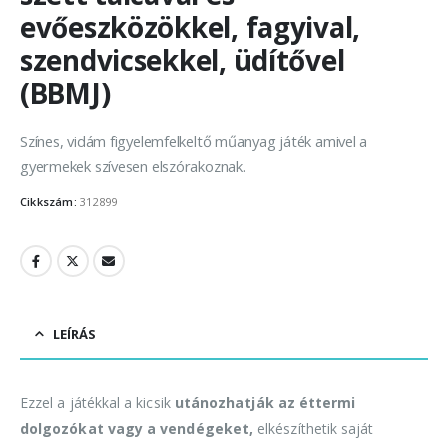
evőeszközökkel, fagyival,
szendvicsekkel, üdítővel
(BBMJ)
Színes, vidám figyelemfelkeltő műanyag játék amivel a
gyermekek szívesen elszórakoznak.
Cikkszám:
312899
LEÍRÁS
Ezzel a játékkal a kicsik
utánozhatják az éttermi
dolgozókat vagy a vendégeket,
elkészíthetik saját