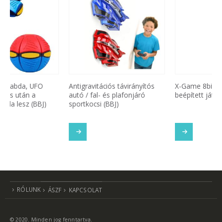
Antigravitációs távirányítós
X-Game 8bit TV játék 16 db
autó / fal- és plafonjáró
beépített játékkal (BBV)
sportkocsi (BBJ)
SOM
TOVÁBB OLVASOM
TOVÁBB OLVASOM
RÓLUNK
ÁSZF
KAPCSOLAT
© 2020. Minden jog fenntartva.