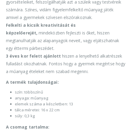
gyorsételeiket, felszolgálhatják azt a szüleik vagy testvéreik
számára. Színes, vidám figyelemfelkeltő műanyag játék
amivel a gyermekek szívesen elszórakoznak.
Felkelti a kicsik kreativitását és
képzelőerejét,
mindeközben fejleszti is őket, hiszen
megtanulhatják az alapanyagok neveit, vagy eljátszhatnak
egy éttermi párbeszédet.
3 éves kor felett ajánlott
hiszen a lenyelhető alkatrészek
fulladást okozhatnak. Fontos hogy a gyermek megértse hogy
a műanyag ételeket nem szabad megenni.
A termék tulajdonságai:
szín: többszínű
anyaga: műanyag
elemek száma a készletben: 13
tálca méretei: 16 x 22 cm
súly: 0,3 kg
A csomag tartalma: