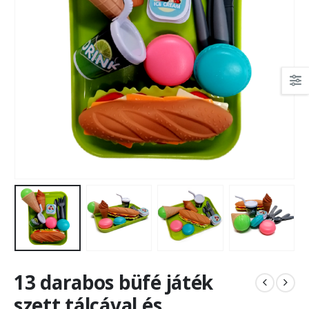
13 darabos büfé játék
szett tálcával és