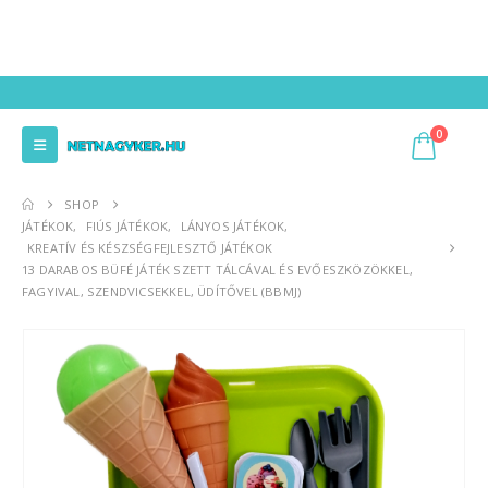
0
SHOP
JÁTÉKOK
,
FIÚS JÁTÉKOK
,
LÁNYOS JÁTÉKOK
,
KREATÍV ÉS KÉSZSÉGFEJLESZTŐ JÁTÉKOK
13 DARABOS BÜFÉ JÁTÉK SZETT TÁLCÁVAL ÉS EVŐESZKÖZÖKKEL,
FAGYIVAL, SZENDVICSEKKEL, ÜDÍTŐVEL (BBMJ)