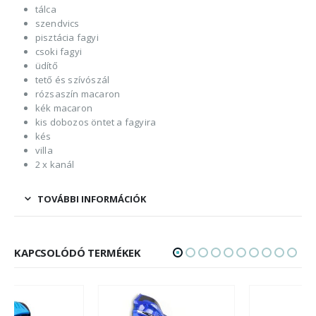
tálca
szendvics
pisztácia fagyi
csoki fagyi
üdítő
tető és szívószál
rózsaszín macaron
kék macaron
kis dobozos öntet a fagyira
kés
villa
2 x kanál
TOVÁBBI INFORMÁCIÓK
KAPCSOLÓDÓ TERMÉKEK