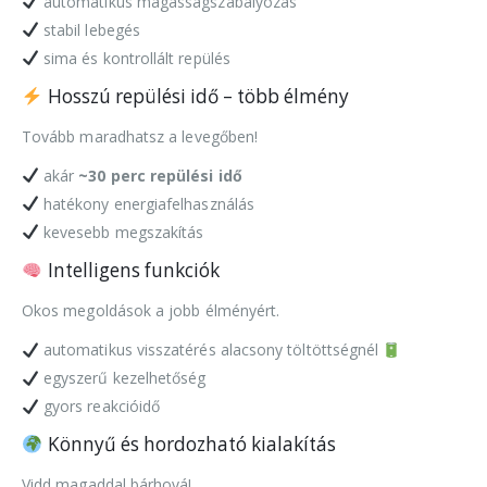
automatikus magasságszabályozás
stabil lebegés
sima és kontrollált repülés
Hosszú repülési idő – több élmény
Tovább maradhatsz a levegőben!
akár
~30 perc repülési idő
hatékony energiafelhasználás
kevesebb megszakítás
Intelligens funkciók
Okos megoldások a jobb élményért.
automatikus visszatérés alacsony töltöttségnél
egyszerű kezelhetőség
gyors reakcióidő
Könnyű és hordozható kialakítás
Vidd magaddal bárhová!