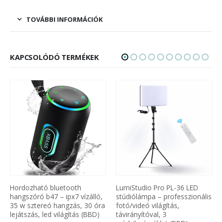
TOVÁBBI INFORMÁCIÓK
KAPCSOLÓDÓ TERMÉKEK
Hordozható bluetooth
LumiStudio Pro PL-36 LED
hangszóró b47 – ipx7 vízálló,
stúdiólámpa – professzionális
35 w sztereó hangzás, 30 óra
fotó/videó világítás,
lejátszás, led világítás (BBD)
távirányítóval, 3