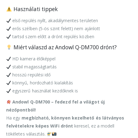
Használati tippek
első repülés nyílt, akadálymentes területen
erős szélben (5-ös szint felett) nem ajánlott
tartsd szem előtt a drónt repülés közben
Miért válaszd az Andowl Q-DM700 drónt?
HD kamera élőképpel
stabil magasságtartás
hosszú repülési idő
könnyű, hordozható kialakítás
egyszerű használat kezdőknek is
Andowl Q-DM700 – fedezd fel a világot új
nézőpontból!
Ha egy
megbízható, könnyen kezelhető és látványos
felvételekre képes WiFi drónt
keresel, ez a modell
tökéletes választás.