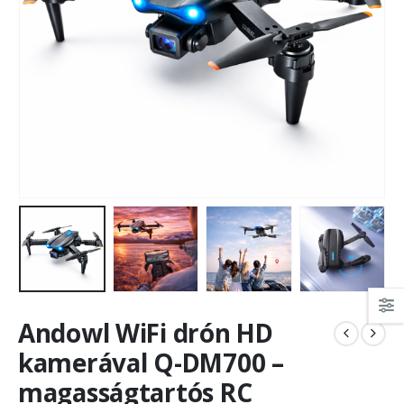
Andowl WiFi drón HD
kamerával Q-DM700 –
magasságtartós RC