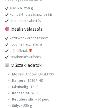
súly:
kb. 250 g
kompakt, utazáshoz ideális
strapabíró kialakítás
Ideális választás
kezdőknek drónozáshoz
hobbi felhasználásra
ajándéknak
tartalomkészítéshez
Műszaki adatok
Modell:
Andowl Q-DM700
Kamera:
1080P HD
Látószög:
120°
Kapcsolat:
WiFi
Repülési idő:
~30 perc
Súly:
~250 g