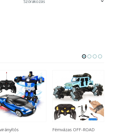
Szórakozás
émvázas OFF-ROAD
Zenélő, kódolható játék
Elektromo