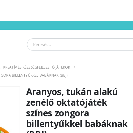
,
KREATÍV ÉS KÉSZSÉGFEJLESZTŐ JÁTÉKOK
GORA BILLENTYŰKKEL BABÁKNAK (BBJ)
Aranyos, tukán alakú
zenélő oktatójáték
színes zongora
billentyűkkel babáknak