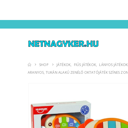
SHOP
JÁTÉKOK
,
FIÚS JÁTÉKOK
,
LÁNYOS JÁTÉKOK
ARANYOS, TUKÁN ALAKÚ ZENÉLŐ OKTATÓJÁTÉK SZÍNES ZON