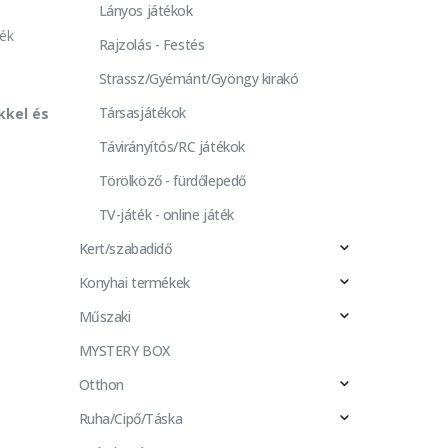
Lányos játékok
ték
Rajzolás - Festés
Strassz/Gyémánt/Gyöngy kirakó
Társasjátékok
kkel és
Távirányítós/RC játékok
Törölköző - fürdőlepedő
TV-játék - online játék
Kert/szabadidő
Konyhai termékek
Műszaki
MYSTERY BOX
Otthon
Ruha/Cipő/Táska