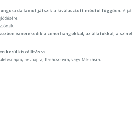
zongora dallamot játszik a kiválasztott módtól függően.
A já
jlődésére.
ztönzik.
özben ismerekedik a zenei hangokkal, az állatokkal, a színe
n kerül kiszállításra.
zületésnapra, névnapra, Karácsonyra, vagy Mikulásra.