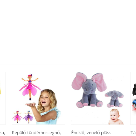
nő,
Éneklő, zenélő plüss
Távirányítós
F