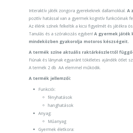
Interaktív játék zongora gyerekeknek dallamokkal.
A 
pozitív hatással van a gyermek kognitív funkcióinak fe
Az élénk színek felkeltik a kicsi figyelmét és játékra ös
Tanulás és a szórakozás egyben!
A gyermek játék k
mindeközben gyakorolja motoros készségeit.
A termék színe aktuális raktárkészlettől függőe
Fiúnak és lánynak egyaránt tökéletes ajándék ötlet s
A termék 2 db AA elemmel működik.
A termék jellemzői:
Funkciói:
fényhatások
hanghatások
Anyag:
Műanyag
Gyermek életkora: