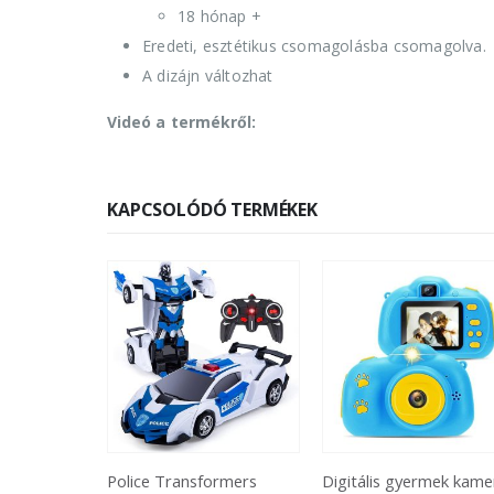
18 hónap +
Eredeti, esztétikus csomagolásba csomagolva.
A dizájn változhat
Videó a termékről:
KAPCSOLÓDÓ TERMÉKEK
formers
Digitális gyermek kamera,
Repülő tündérherceg