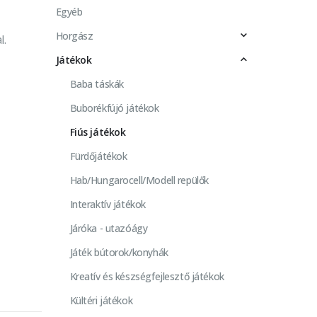
Egyéb
Horgász
l.
Játékok
Baba táskák
Buborékfújó játékok
Fiús játékok
Fürdőjátékok
Hab/Hungarocell/Modell repülők
Interaktív játékok
Járóka - utazóágy
Játék bútorok/konyhák
Kreatív és készségfejlesztő játékok
Kültéri játékok