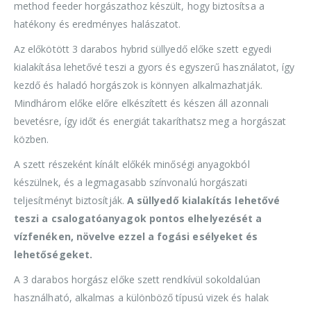
method feeder horgászathoz készült, hogy biztosítsa a
hatékony és eredményes halászatot.
Az előkötött 3 darabos hybrid süllyedő előke szett egyedi
kialakítása lehetővé teszi a gyors és egyszerű használatot, így
kezdő és haladó horgászok is könnyen alkalmazhatják.
Mindhárom előke előre elkészített és készen áll azonnali
bevetésre, így időt és energiát takaríthatsz meg a horgászat
közben.
A szett részeként kínált előkék minőségi anyagokból
készülnek, és a legmagasabb színvonalú horgászati
teljesítményt biztosítják.
A süllyedő kialakítás lehetővé
teszi a csalogatóanyagok pontos elhelyezését a
vízfenéken, növelve ezzel a fogási esélyeket és
lehetőségeket.
A 3 darabos horgász előke szett rendkívül sokoldalúan
használható, alkalmas a különböző típusú vizek és halak