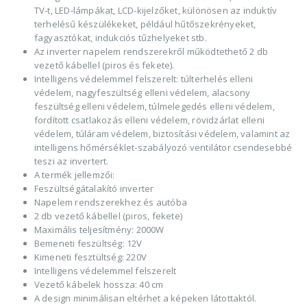
TV-t, LED-lámpákat, LCD-kijelzőket, különösen az induktív
terhelésű készülékeket, például hűtőszekrényeket,
fagyasztókat, indukciós tűzhelyeket stb.
Az inverter napelem rendszerekről működtethető 2 db
vezető kábellel (piros és fekete).
Intelligens védelemmel felszerelt: túlterhelés elleni
védelem, nagyfeszültség elleni védelem, alacsony
feszültség elleni védelem, túlmelegedés elleni védelem,
fordított csatlakozás elleni védelem, rövidzárlat elleni
védelem, túláram védelem, biztosítási védelem, valamint az
intelligens hőmérséklet-szabályozó ventilátor csendesebbé
teszi az invertert.
A termék jellemzői:
Feszültségátalakító inverter
Napelem rendszerekhez és autóba
2 db vezető kábellel (piros, fekete)
Maximális teljesítmény: 2000W
Bemeneti feszültség: 12V
Kimeneti fesztültség: 220V
Intelligens védelemmel felszerelt
Vezető kábelek hossza: 40 cm
A design minimálisan eltérhet a képeken látottaktól.