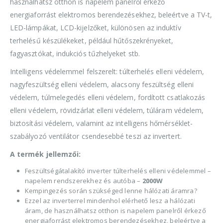
használhatsz otthon is napelem panelről érkező
energiaforrást elektromos berendezésekhez, beleértve a TV-t,
LED-lámpákat, LCD-kijelzőket, különösen az induktív
terhelésű készülékeket, például hűtőszekrényeket,
fagyasztókat, indukciós tűzhelyeket stb.
Intelligens védelemmel felszerelt: túlterhelés elleni védelem,
nagyfeszültség elleni védelem, alacsony feszültség elleni
védelem, túlmelegedés elleni védelem, fordított csatlakozás
elleni védelem, rövidzárlat elleni védelem, túláram védelem,
biztosítási védelem, valamint az intelligens hőmérséklet-
szabályozó ventilátor csendesebbé teszi az invertert.
A termék jellemzői:
Feszültségátalakító inverter túlterhelés elleni védelemmel –
napelem rendszerekhez és autóba –
2000W
Kempingezés során szükséged lenne hálózati áramra?
Ezzel az inverterrel mindenhol elérhető lesz a hálózati
áram, de használhatsz otthon is napelem panelről érkező
energiaforrást elektromos berendezésekhez, beleértve a