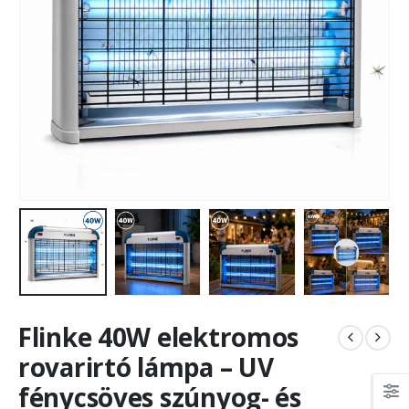
Flinke 40W elektromos
rovarirtó lámpa – UV
fénycsöves szúnyog- és