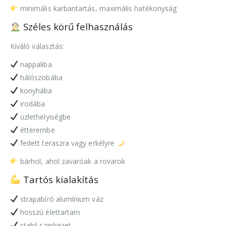
minimális karbantartás, maximális hatékonyság
Széles körű felhasználás
Kiváló választás:
nappaliba
hálószobába
konyhába
irodába
üzlethelyiségbe
étterembe
fedett teraszra vagy erkélyre
bárhol, ahol zavaróak a rovarok
Tartós kialakítás
strapabíró alumínium váz
hosszú élettartam
stabil szerkezet