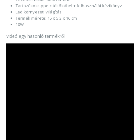
Tartozékok: type-c töltőkábel + felhasználói kézikönyv
Led környezeti világítás
Termék mérete: 15 x 5,3 x 16 cm
10W
Videó egy hasonló termékről: