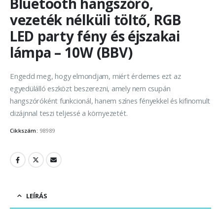
Bluetooth hangszóró,
vezeték nélküli töltő, RGB
LED party fény és éjszakai
lámpa – 10W (BBV)
Engedd meg, hogy elmondjam, miért érdemes ezt az
egyedülálló eszközt beszerezni, amely nem csupán
hangszóróként funkcionál, hanem színes fényekkel és kifinomult
dizájnnal teszi teljessé a környezetét.
Cikkszám:
98989
LEÍRÁS