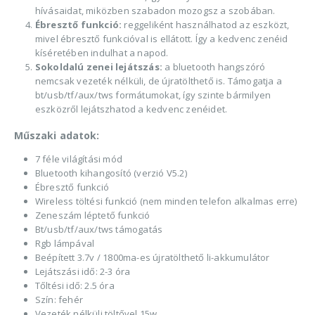
hívásaidat, miközben szabadon mozogsz a szobában.
Ébresztő funkció:
reggeliként használhatod az eszközt,
mivel ébresztő funkcióval is ellátott. Így a kedvenc zenéid
kíséretében indulhat a napod.
Sokoldalú zenei lejátszás:
a bluetooth hangszóró
nemcsak vezeték nélküli, de újratölthető is. Támogatja a
bt/usb/tf/aux/tws formátumokat, így szinte bármilyen
eszközről lejátszhatod a kedvenc zenéidet.
Műszaki adatok:
7 féle világítási mód
Bluetooth kihangosító (verzió V5.2)
Ébresztő funkció
Wireless töltési funkció (nem minden telefon alkalmas erre)
Zeneszám léptető funkció
Bt/usb/tf/aux/tws támogatás
Rgb lámpával
Beépített 3.7v / 1800ma-es újratölthető li-akkumulátor
Lejátszási idő: 2-3 óra
Tőltési idő: 2.5 óra
Szín: fehér
Vezeték nélküli töltővel 15w