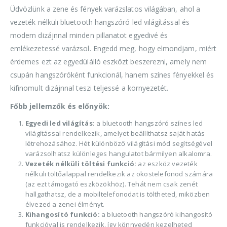
Üdvözlünk a zene és fények varázslatos világában, ahol a
vezeték nélküli bluetooth hangszóró led világítással és
modern dizájnnal minden pillanatot egyedivé és
emlékezetessé varázsol. Engedd meg, hogy elmondjam, miért
érdemes ezt az egyedülálló eszközt beszerezni, amely nem
csupán hangszóróként funkcionál, hanem színes fényekkel és
kifinomult dizájnnal teszi teljessé a környezetét.
Főbb jellemzők és előnyök:
Egyedi led világítás:
a bluetooth hangszóró színes led
világítással rendelkezik, amelyet beállíthatsz saját hatás
létrehozásához. Hét különböző világítási mód segítségével
varázsolhatsz különleges hangulatot bármilyen alkalomra.
Vezeték nélküli töltési funkció:
az eszköz vezeték
nélküli töltőalappal rendelkezik az okostelefonod számára
(az ezt támogató eszközökhöz). Tehát nem csak zenét
hallgathatsz, de a mobiltelefonodat is töltheted, miközben
élvezed a zenei élményt.
Kihangosító funkció:
a bluetooth hangszóró kihangosító
funkcióval is rendelkezik, így könnyedén kezelheted