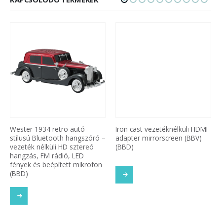
Wester 1934 retro autó
Iron cast vezetéknélküli HDMI
stílusú Bluetooth hangszóró –
adapter mirrorscreen (BBV)
vezeték nélküli HD sztereó
(BBD)
hangzás, FM rádió, LED
fények és beépített mikrofon
(BBD)
SOM
TOVÁBB OLVASOM
TOVÁBB OLVASOM