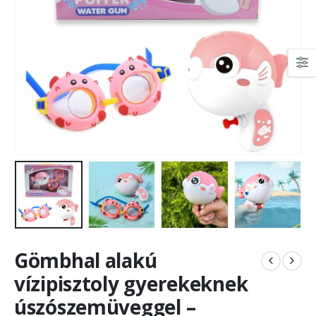
Gömbhal alakú
vízipisztoly gyerekeknek
úszószemüveggel –