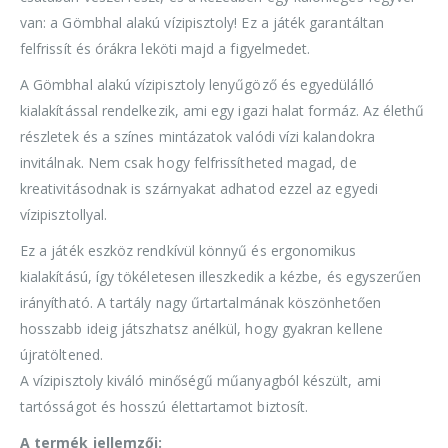
van: a Gömbhal alakú vízipisztoly! Ez a játék garantáltan
felfrissít és órákra leköti majd a figyelmedet.
A Gömbhal alakú vízipisztoly lenyűgöző és egyedülálló
kialakítással rendelkezik, ami egy igazi halat formáz. Az élethű
részletek és a színes mintázatok valódi vízi kalandokra
invitálnak. Nem csak hogy felfrissítheted magad, de
kreativitásodnak is szárnyakat adhatod ezzel az egyedi
vízipisztollyal.
Ez a játék eszköz rendkívül könnyű és ergonomikus
kialakítású, így tökéletesen illeszkedik a kézbe, és egyszerűen
irányítható. A tartály nagy űrtartalmának köszönhetően
hosszabb ideig játszhatsz anélkül, hogy gyakran kellene
újratöltened.
A vízipisztoly kiváló minőségű műanyagból készült, ami
tartósságot és hosszú élettartamot biztosít.
A termék jellemzői: