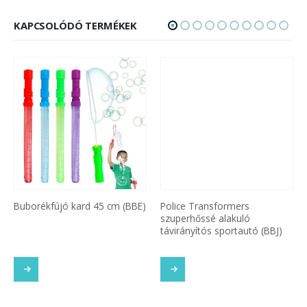
KAPCSOLÓDÓ TERMÉKEK
Buborékfújó kard 45 cm (BBE)
Police Transformers
szuperhőssé alakuló
távirányítós sportautó (BBJ)
SOM
TOVÁBB OLVASOM
TOVÁBB OLVASOM