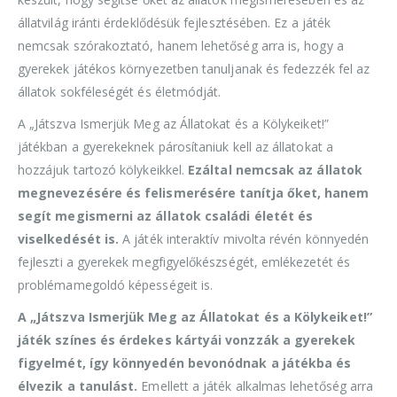
állatvilág iránti érdeklődésük fejlesztésében. Ez a játék
nemcsak szórakoztató, hanem lehetőség arra is, hogy a
gyerekek játékos környezetben tanuljanak és fedezzék fel az
állatok sokféleségét és életmódját.
A „Játszva Ismerjük Meg az Állatokat és a Kölykeiket!”
játékban a gyerekeknek párosítaniuk kell az állatokat a
hozzájuk tartozó kölykeikkel.
Ezáltal nemcsak az állatok
megnevezésére és felismerésére tanítja őket, hanem
segít megismerni az állatok családi életét és
viselkedését is.
A játék interaktív mivolta révén könnyedén
fejleszti a gyerekek megfigyelőkészségét, emlékezetét és
problémamegoldó képességeit is.
A „Játszva Ismerjük Meg az Állatokat és a Kölykeiket!”
játék színes és érdekes kártyái vonzzák a gyerekek
figyelmét, így könnyedén bevonódnak a játékba és
élvezik a tanulást.
Emellett a játék alkalmas lehetőség arra