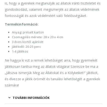
is, hogy a gyerekek megtanulják az állatok iránti tiszteletet és
gondoskodást, valamint megismerjék az állatok védelmének
fontosságát és azok védelméért való felelősségüket.
Termékinformáció:
Anyag: préselt karton
Csomagolás mérete: 28 x 20 x 4 cm
3 éves kortól ajánlott
Játékidő: 20-25 perc
1-4 játékos
Ne hagyja ki ezt a remek lehetőséget arra, hogy gyermekét
játékosan tanítsa meg az állatok világára! Szerezze be ma a
„Játszva Ismerjük Meg az Állatokat és a Kölykeiket!” játékot,
és élvezze a játék örömét és tanulási lehetőségét a gyerekek
számára!
TOVÁBBI INFORMÁCIÓK