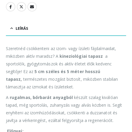
LEÍRÁS
Szeretnéd csökkenteni az izom- vagy ízületi fájdalmaidat,
miközben aktív maradsz? A
kineziológiai tapasz
a
sportolók, gyógytornászok és aktív életet élők kedvenc
segítője! Ez az
5 cm széles és 5 méter hosszú
tapasz,
természetes mozgást biztosít, miközben stabilan
támasztja az izmokat és ízületeket.
A
rugalmas, bőrbarát anyagból
készült szalag kiválóan
tapad, még sportolás, zuhanyzás vagy alvás közben is. Segít
enyhíteni az izomhúzódásokat, csökkenti a duzzanatot és
javítja a vérkeringést, ezáltal felgyorsítja a regenerációt.
Előnyei: