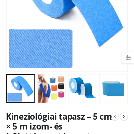
Kineziológiai tapasz – 5 cm
× 5 m izom- és