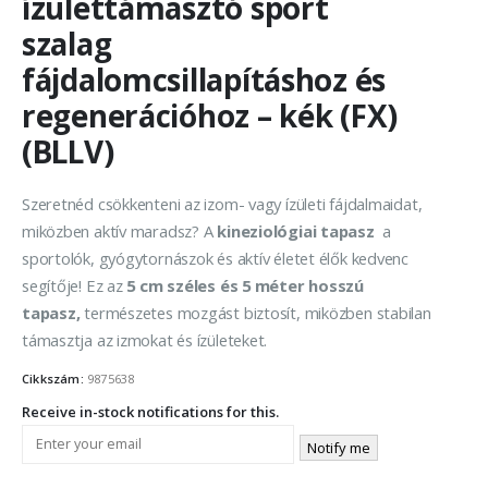
ízülettámasztó sport
szalag
fájdalomcsillapításhoz és
regenerációhoz – kék (FX)
(BLLV)
Szeretnéd csökkenteni az izom- vagy ízületi fájdalmaidat,
miközben aktív maradsz? A
kineziológiai tapasz
a
sportolók, gyógytornászok és aktív életet élők kedvenc
segítője! Ez az
5 cm széles és 5 méter hosszú
tapasz,
természetes mozgást biztosít, miközben stabilan
támasztja az izmokat és ízületeket.
Cikkszám:
9875638
Receive in-stock notifications for this.
Notify me