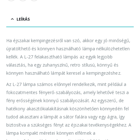
LEÍRÁS
Ha éjszakai kempingezésről van szó, akkor egy jó minőségű,
újratölthető és könnyen használható lámpa nélkülözhetetlen
kellék. A L-27 felakasztható lámpás az egyik legjobb
választás, ha egy zuhanyszínű, retro stílusú, könnyű és
könnyen használható lámpát keresel a kempingezéshez.
Az L-27 lámpa számos előnnyel rendelkezik, mint például a
fokozatmentes fényerő-szabályozás, amely lehetővé teszi a
fény erősségének könnyű szabályozását. Az egyszerű, de
hatékony akasztókialakításnak köszönhetően könnyedén fel
tudod akasztani a lámpát a sátor falára vagy egy ágra, így
biztosítva a szükséges fényt az éjszakai tevékenységekhez. A
lámpa kompakt méretei könnyen elférnek a