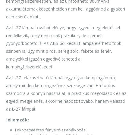
kempingfelszerelésben, és az újratölthető 800mAh-s
akkumulátornak köszönhetően nem kell aggódnod a gyakori
elemcserék miatt.
Az L-27 lámpa további előnye, hogy egyedi megjelenéssel
rendelkezik, mely nem csak praktikus, de szemet
gyönyörködtető is. Az ABS-ből készült lámpa elérhető több
színben is, úgy mint piros, sereg zöld, fekete és fehér,
amelyekkel igazán egyedivé teheted a
kempingfelszerelésedet.
Az L-27 felakasztható lámpás egy olyan kempinglámpa,
amely minden kempingezőnek szüksége van. Ha fontos
számodra a könnyű használat, a praktikus megoldások és az
egyedi megjelenés, akkor ne habozz tovább, hanem válaszd
az L-27 lámpát!
Jellemzők:
Fokozatmentes fényerő-szabályozás