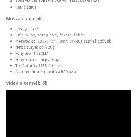
Akasztó kialakítás a könnyű felakasztáshoz
Retro stílus
Műszaki adatok:
Anyaga: ABS
Szín: piros, sereg zöld, fekete, fehér
Mérete: kb. 235x110x110mm (akkus csatlakozóval)
Nettó súlya: kb. 220g
Fényerő: 1-130LM
Fényforrás: sárga fény
Töltési mód: USB-C töltés
Akkumulátor kapacitás: 800mAh
Videó a termékről: