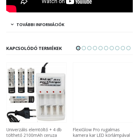
TOVÁBBI INFORMÁCIÓK
KAPCSOLÓDÓ TERMÉKEK
Univerzális elemtöltő + 4 db
FlexiGlow Pro rugalmas
tölthető 2100mAh ceruza
kamera kar LED körlámpával