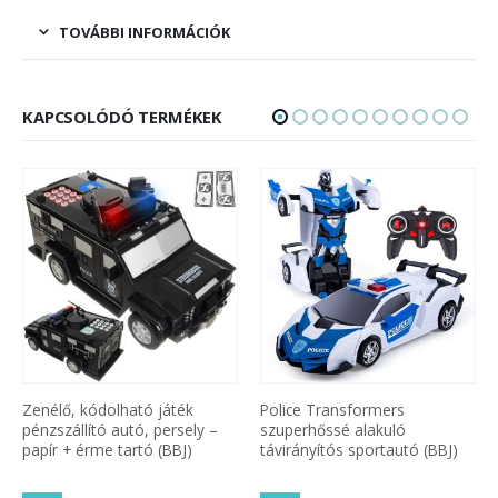
TOVÁBBI INFORMÁCIÓK
KAPCSOLÓDÓ TERMÉKEK
Police Transformers
Kétoldalas kaszkadőrautó
szuperhőssé alakuló
távirányítóval / RC
távirányítós sportautó (BBJ)
versenyautó (BBJ)