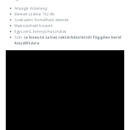
Anyaga: műanyag
Elemek száma: 152 db
Szabadon formálható elemek
Matricázható kisautó
Egyszerű, könnyű használat
Szín:
(a kisautó színe) raktárkészlettől függően kerül
kiszállításra