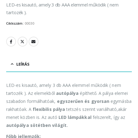
LED-es kisautó, amely 3 db AAA elemmel működik ( nem
tartozék ).
Cikkszám:
00030
LEÍRÁS
LED-es kisautó, amely 3 db AAA elemmel működik ( nem
tartozék ). Az elemekből
autópálya
építhető. A pálya elemei
szabadon formálhatóak,
egyszerűen és gyorsan
egymásba
rakhatóak. A
flexibilis pálya
tetszés szerint variálható,akár
menet közben is. Az autó
LED lámpákkal
felszerelt, így az
autópálya sötétben világít.
Főbb jellemzők: