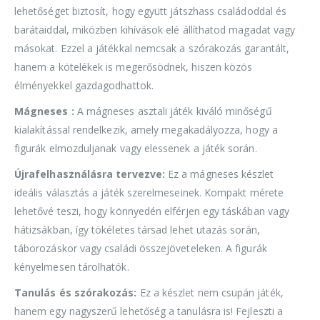
lehetőséget biztosít, hogy együtt játszhass családoddal és
barátaiddal, miközben kihívások elé állíthatod magadat vagy
másokat. Ezzel a játékkal nemcsak a szórakozás garantált,
hanem a kötelékek is megerősödnek, hiszen közös
élményekkel gazdagodhattok.
Mágneses :
A mágneses asztali játék kiváló minőségű
kialakítással rendelkezik, amely megakadályozza, hogy a
figurák elmozduljanak vagy elessenek a játék során.
Újrafelhasználásra tervezve:
Ez a mágneses készlet
ideális választás a játék szerelmeseinek. Kompakt mérete
lehetővé teszi, hogy könnyedén elférjen egy táskában vagy
hátizsákban, így tökéletes társad lehet utazás során,
táborozáskor vagy családi összejöveteleken. A figurák
kényelmesen tárolhatók.
Tanulás és szórakozás:
Ez a készlet nem csupán játék,
hanem egy nagyszerű lehetőség a tanulásra is! Fejleszti a