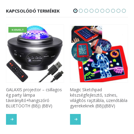
KAPCSOLÓDÓ TERMÉKEK
Magic Sketchpad
Távirányítós Transformers
készségfejlesztő, színes,
Bugatti robot autó (BBJ)
világítós rajztábla, üzenőtábla
gyerekeknek (BBJ)(BBV)
SOM
TOVÁBB OLVASOM
TOVÁBB OLVASOM