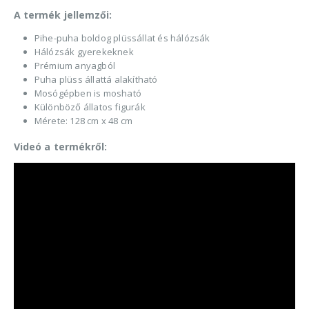
A termék jellemzői:
Pihe-puha boldog plüssállat és hálózsák
Hálózsák gyerekeknek
Prémium anyagból
Puha plüss állattá alakítható
Mosógépben is mosható
Különböző állatos figurák
Mérete: 128 cm x 48 cm
Videó a termékről: