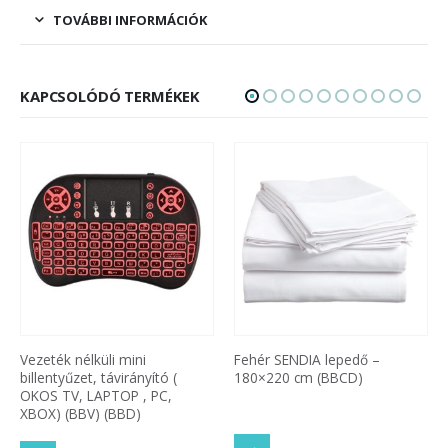
TOVÁBBI INFORMÁCIÓK
KAPCSOLÓDÓ TERMÉKEK
Fehér SENDIA lepedő –
Kouvolsen KOS-17008
180×220 cm (BBCD)
digitális személymérleg – LED
kijelzős üveg testsúlymérő
180 kg (BBKM)