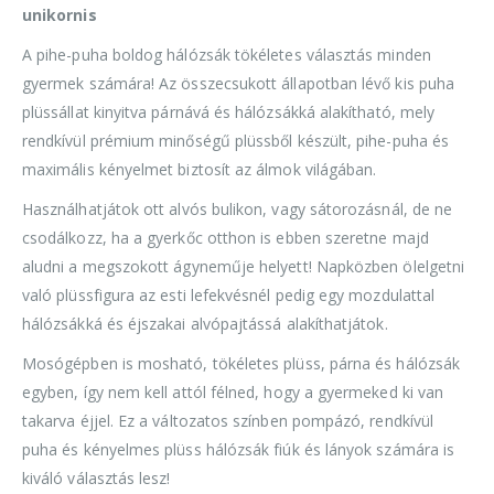
unikornis
A pihe-puha boldog hálózsák tökéletes választás minden
gyermek számára! Az összecsukott állapotban lévő kis puha
plüssállat kinyitva párnává és hálózsákká alakítható, mely
rendkívül prémium minőségű plüssből készült, pihe-puha és
maximális kényelmet biztosít az álmok világában.
Használhatjátok ott alvós bulikon, vagy sátorozásnál, de ne
csodálkozz, ha a gyerkőc otthon is ebben szeretne majd
aludni a megszokott ágyneműje helyett! Napközben ölelgetni
való plüssfigura az esti lefekvésnél pedig egy mozdulattal
hálózsákká és éjszakai alvópajtássá alakíthatjátok.
Mosógépben is mosható, tökéletes plüss, párna és hálózsák
egyben, így nem kell attól félned, hogy a gyermeked ki van
takarva éjjel. Ez a változatos színben pompázó, rendkívül
puha és kényelmes plüss hálózsák fiúk és lányok számára is
kiváló választás lesz!