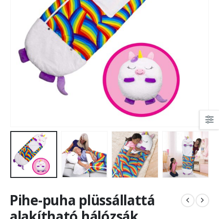
Pihe-puha plüssállattá
alakítható hálózsák