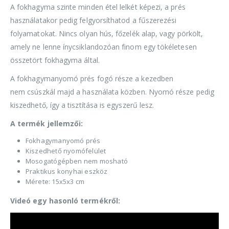
A fokhagyma szinte minden étel lelkét képezi, a prés
használatakor pedig felgyorsíthatod a fűszerezési
folyamatokat. Nincs olyan hús, főzelék alap, vagy pörkölt,
amely ne lenne ínycsiklandozóan finom egy tökéletesen
összetört fokhagyma által.
A fokhagymanyomó prés fogó része a kezedben
nem csúszkál majd a használata közben. Nyomó része pedig
kiszedhető, így a tisztítása is egyszerű lesz.
A termék jellemzői:
Fokhagymanyomó prés
Kiszedhető nyomófelület
Mosogatógépben nem mosható
Praktikus konyhai eszköz
Mérete: 15x5x3 cm
Videó egy hasonló termékről: