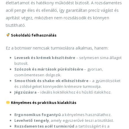
élettartamot és hatékony működést biztosít. A rozsdamentes
acél penge éles és ellenálló, így garantáltan precíz vágást és
aprítást végez, miközben nem rozsdásodik és könnyen
tisztítható.
Sokoldalú felhasználás
Ez a botmixer nemcsak turmixolásra alkalmas, hanem:
Levesek és krémek készítésére
– selymesen sima állagot
biztosít.
Szószok és mártások pürésítésére
– gyorsan,
csomómentesen dolgozik.
Smoothiek és shake-ek elkészítésére
– a gyümölcsöket
és zöldségeket könnyedén krémesre turmixolja.
Jégzúzásra
– ideális koktélokhoz és hűsítő italokhoz.
Kényelmes és praktikus kialakítás
Ergonomikus fogantyú
a kényelmes használathoz.
Levehető tengely
, amely egyszerűvé teszi a tisztítást.
Rozsdamentes acél turmixrúd
a tartósságért és a