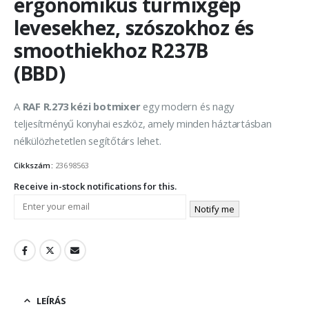
ergonomikus turmixgép
levesekhez, szószokhoz és
smoothiekhoz R237B
(BBD)
A
RAF R.273 kézi botmixer
egy modern és nagy
teljesítményű konyhai eszköz, amely minden háztartásban
nélkülözhetetlen segítőtárs lehet.
Cikkszám:
23698563
Receive in-stock notifications for this.
Notify me
LEÍRÁS