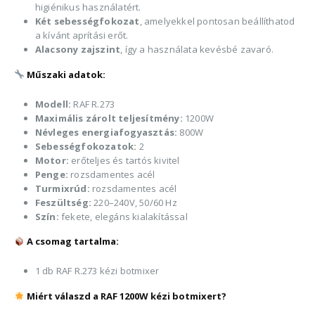
higiénikus használatért.
Két sebességfokozat
, amelyekkel pontosan beállíthatod
a kívánt aprítási erőt.
Alacsony zajszint
, így a használata kevésbé zavaró.
Műszaki adatok:
Modell:
RAF R.273
Maximális zárolt teljesítmény:
1200W
Névleges energiafogyasztás:
800W
Sebességfokozatok:
2
Motor:
erőteljes és tartós kivitel
Penge:
rozsdamentes acél
Turmixrúd:
rozsdamentes acél
Feszültség:
220–240V, 50/60 Hz
Szín:
fekete, elegáns kialakítással
A csomag tartalma:
1 db RAF R.273 kézi botmixer
Miért válaszd a RAF 1200W kézi botmixert?