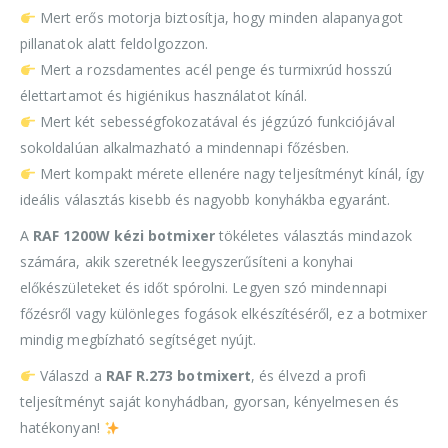
Mert erős motorja biztosítja, hogy minden alapanyagot
pillanatok alatt feldolgozzon.
Mert a rozsdamentes acél penge és turmixrúd hosszú
élettartamot és higiénikus használatot kínál.
Mert két sebességfokozatával és jégzúzó funkciójával
sokoldalúan alkalmazható a mindennapi főzésben.
Mert kompakt mérete ellenére nagy teljesítményt kínál, így
ideális választás kisebb és nagyobb konyhákba egyaránt.
A
RAF 1200W kézi botmixer
tökéletes választás mindazok
számára, akik szeretnék leegyszerűsíteni a konyhai
előkészületeket és időt spórolni. Legyen szó mindennapi
főzésről vagy különleges fogások elkészítéséről, ez a botmixer
mindig megbízható segítséget nyújt.
Válaszd a
RAF R.273 botmixert
, és élvezd a profi
teljesítményt saját konyhádban, gyorsan, kényelmesen és
hatékonyan!