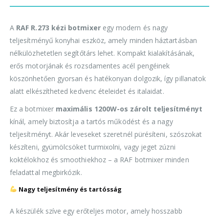
A
RAF R.273 kézi botmixer
egy modern és nagy
teljesítményű konyhai eszköz, amely minden háztartásban
nélkülözhetetlen segítőtárs lehet. Kompakt kialakításának,
erős motorjának és rozsdamentes acél pengéinek
köszönhetően gyorsan és hatékonyan dolgozik, így pillanatok
alatt elkészítheted kedvenc ételeidet és italaidat.
Ez a botmixer
maximális 1200W-os zárolt teljesítményt
kínál, amely biztosítja a tartós működést és a nagy
teljesítményt. Akár leveseket szeretnél pürésíteni, szószokat
készíteni, gyümölcsöket turmixolni, vagy jeget zúzni
koktélokhoz és smoothiekhoz – a RAF botmixer minden
feladattal megbirkózik.
Nagy teljesítmény és tartósság
A készülék szíve egy erőteljes motor, amely hosszabb