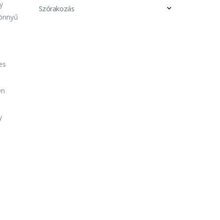
y
Szórakozás
könnyű
es
Ön
y