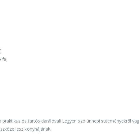
)
 fej
a praktikus és tartós darálóval! Legyen szó ünnepi süteményekről vag
eszköze lesz konyhájának.