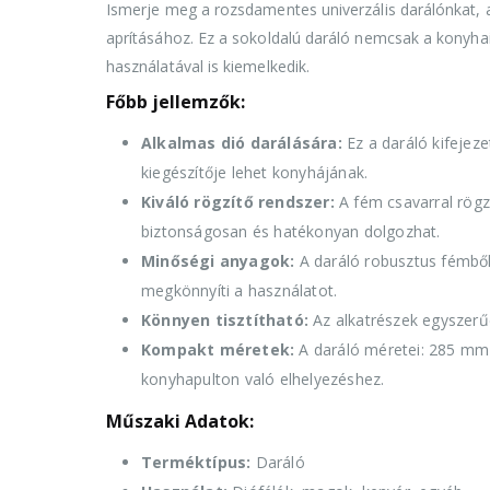
Ismerje meg a rozsdamentes univerzális darálónkat, 
aprításához. Ez a sokoldalú daráló nemcsak a konyha
használatával is kiemelkedik.
Főbb jellemzők:
Alkalmas dió darálására:
Ez a daráló kifejeze
kiegészítője lehet konyhájának.
Kiváló rögzítő rendszer:
A fém csavarral rögzí
biztonságosan és hatékonyan dolgozhat.
Minőségi anyagok:
A daráló robusztus fémből
megkönnyíti a használatot.
Könnyen tisztítható:
Az alkatrészek egyszerűe
Kompakt méretek:
A daráló méretei: 285 mm 
konyhapulton való elhelyezéshez.
Műszaki Adatok:
Terméktípus:
Daráló