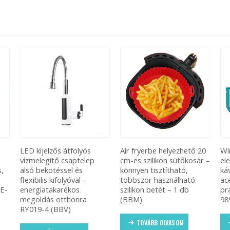
Air fryerbe helyezhető 20
Winning Star hordozható
Ro
cm-es szilikon sütőkosár –
elektromos török
wo
könnyen tisztítható,
kávéfőző – rozsdamentes
ka
többször használható
acél kivitel, kompakt és
ta
szilikon betét – 1 db
praktikus kávéfőző ST-
(B
(BBM)
9895 (BBD)
TOVÁBB OLVASOM
TOVÁBB OLVASOM