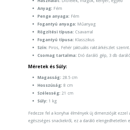
Használat:
Diófélék, magok, kenyér, egyéb
Anyag:
Fém
Penge anyaga:
Fém
Fogantyú anyaga:
Műanyag
Rögzítési típusa:
Csavarral
Fogantyú típusa:
Klasszikus
Szín:
Piros, Fehér (aktuális raktárkészlet szerint.
Csomag tartalma:
Dió daráló gép, 3 db daráló
Méretek és Súly:
Magasság:
28.5 cm
Hosszúság:
8 cm
Szélesség:
21 cm
Súly:
1 kg
Fedezze fel a konyhai élmények új dimenzióját ezzel 
egészséges snackekről, ez a daráló elengedhetetlen 