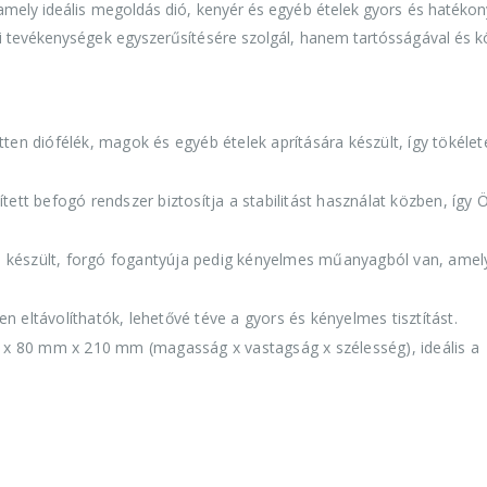
amely ideális megoldás dió, kenyér és egyéb ételek gyors és hatékon
i tevékenységek egyszerűsítésére szolgál, hanem tartósságával és 
tten diófélék, magok és egyéb ételek aprítására készült, így tökélet
tett befogó rendszer biztosítja a stabilitást használat közben, így 
 készült, forgó fogantyúja pedig kényelmes műanyagból van, amel
n eltávolíthatók, lehetővé téve a gyors és kényelmes tisztítást.
x 80 mm x 210 mm (magasság x vastagság x szélesség), ideális a