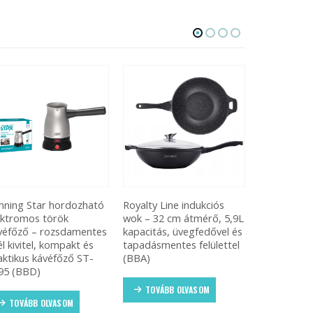
yalty Line indukciós
Rácsos
Vákuumfóli
k – 32 cm átmérő, 5,9L
süteményszaggató forma
megőrzi az 
pacitás, üvegfedővel és
– tésztakiszúró rács
színét, ízét,
padásmentes felülettel
(BBKM)
tápértékét
BA)
TOVÁBB OLVASOM
TOVÁBB
TOVÁBB OLVASOM