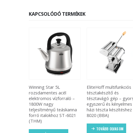
KAPCSOLÓDÓ TERMÉKEK
L
EliteHoff multifunkciós
LED kijelzős átfolyós
acél
tésztakészítő és
vízmelegítő csaptelep
forraló –
tésztavágó gép – gyors,
alsó bekötéssel és
egyszerű és kényelmes
flexibilis kifolyóval –
 teáskanna
házi tészta készítéshez E-
energiatakarékos
z ST-6021
8020 (BBA)
megoldás otthonra
RY019-4 (BBV)
TOVÁBB OLVASOM