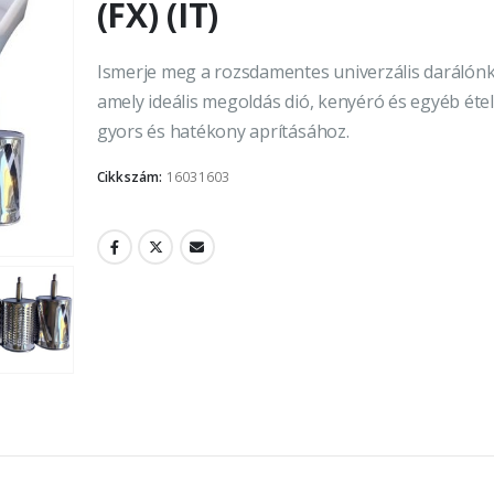
(FX) (IT)
Ismerje meg a rozsdamentes univerzális darálónk
amely ideális megoldás dió, kenyéró és egyéb éte
gyors és hatékony aprításához.
Cikkszám:
16031603