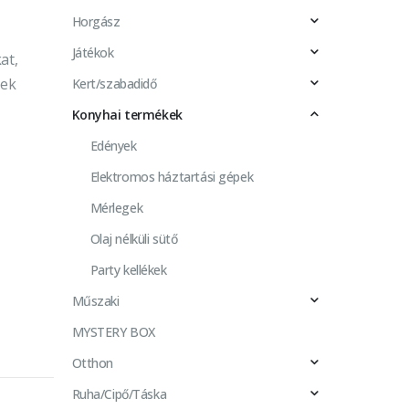
Horgász
Játékok
at,
lek
Kert/szabadidő
Konyhai termékek
Edények
Elektromos háztartási gépek
Mérlegek
Olaj nélküli sütő
Party kellékek
Műszaki
MYSTERY BOX
Otthon
Ruha/Cipő/Táska