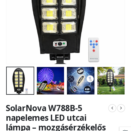
SolarNova W788B-5
napelemes LED utcai
lámpa – mozgásérzékelős