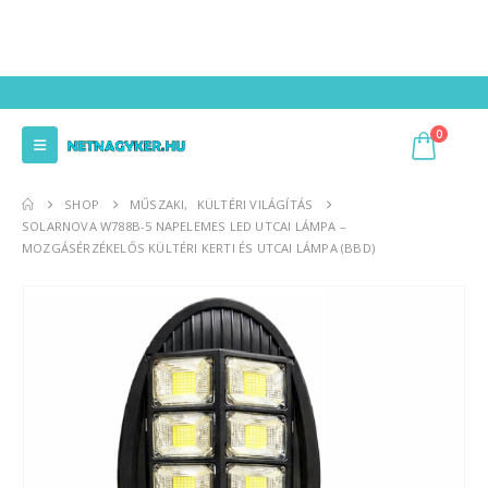
0
SHOP
MŰSZAKI
,
KÜLTÉRI VILÁGÍTÁS
SOLARNOVA W788B-5 NAPELEMES LED UTCAI LÁMPA –
MOZGÁSÉRZÉKELŐS KÜLTÉRI KERTI ÉS UTCAI LÁMPA (BBD)