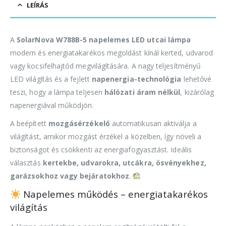
LEÍRÁS
A
SolarNova W788B-5 napelemes LED utcai lámpa
modern és energiatakarékos megoldást kínál kerted, udvarod
vagy kocsifelhajtód megvilágítására. A nagy teljesítményű
LED világítás és a fejlett
napenergia-technológia
lehetővé
teszi, hogy a lámpa teljesen
hálózati áram nélkül
, kizárólag
napenergiával működjön.
A beépített
mozgásérzékelő
automatikusan aktiválja a
világítást, amikor mozgást érzékel a közelben, így növeli a
biztonságot és csökkenti az energiafogyasztást. Ideális
választás
kertekbe, udvarokra, utcákra, ösvényekhez,
garázsokhoz vagy bejáratokhoz
.
Napelemes működés – energiatakarékos
világítás