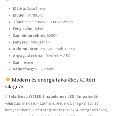
Márka:
SolarNova
Modell:
W788B-5
Típus:
napelemes LED utcai lámpa
Fény színe:
fehér
Színhőmérséklet:
6500K
Fényerő:
7000 lumen
Akkumulátor:
2 × 2400 mAh 18650
Anyag:
alumínium ötvözet + ABS
Szín:
fekete
Védettség:
IP65 vízálló
Modern és energiatakarékos kültéri
világítás
A
SolarNova W788B-5 napelemes LED lámpa
ideális
választás mindazok számára, akik erős, megbízható és
környezetbarát kültéri világítást keresnek. A mozgásérzékelő,