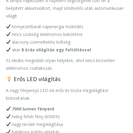
A lámpa napközben a napelem segítségével tölti fel a
beépített akkumulátort, majd sötétedés után automatikusan
világít.
környezetbarát napenergia működés
nincs szükség elektromos bekötésre
alacsony üzemeltetési költség
akár
8 órás világítás egy feltöltéssel
Ez ideális megoldás olyan helyekre, ahol nincs közvetlen
elektromos csatlakozás.
Erős LED világítás
A nagy fényerejű LED-ek erős és tiszta megvilágítást
biztosítanak.
7000 lumen fényerő
hideg fehér fény (6500K)
nagy terület megvilágítása
hatékony kültéri világítás