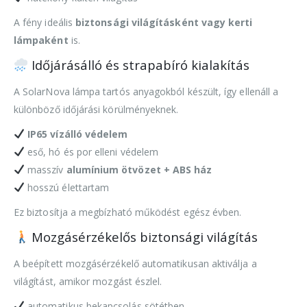
A fény ideális
biztonsági világításként vagy kerti
lámpaként
is.
Időjárásálló és strapabíró kialakítás
A SolarNova lámpa tartós anyagokból készült, így ellenáll a
különböző időjárási körülményeknek.
IP65 vízálló védelem
eső, hó és por elleni védelem
masszív
alumínium ötvözet + ABS ház
hosszú élettartam
Ez biztosítja a megbízható működést egész évben.
Mozgásérzékelős biztonsági világítás
A beépített mozgásérzékelő automatikusan aktiválja a
világítást, amikor mozgást észlel.
automatikus bekapcsolás sötétben