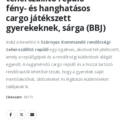
fény- és hanghatásos
cargo játékszett
gyerekeknek, sárga (BBJ)
Indul a bevetés! A
Szárnyas Kommandó rendőrségi
teherszállító repülő
egy izgalmas, akcióval teli játékszett,
amely a repülőgépek és a rendőrségi küldetések világát
egyesíti. A nagyméretű cargo repülő és a hozzá tartozó
rendőrautók lehetővé teszik, hogy a gyerekek saját
mentőakciókat, üldözéseket és légibázis-küldetéseket
találjanak ki.
Cikkszám:
83375