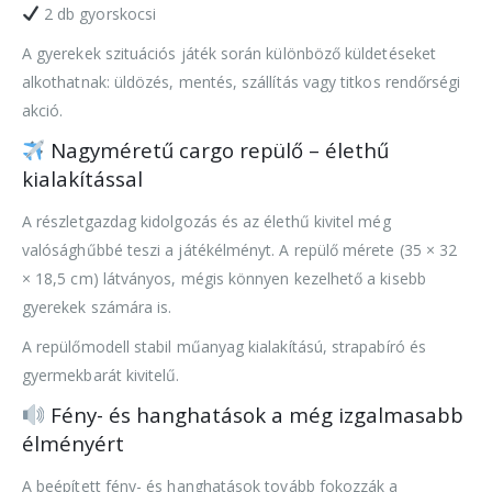
2 db gyorskocsi
A gyerekek szituációs játék során különböző küldetéseket
alkothatnak: üldözés, mentés, szállítás vagy titkos rendőrségi
akció.
Nagyméretű cargo repülő – élethű
kialakítással
A részletgazdag kidolgozás és az élethű kivitel még
valósághűbbé teszi a játékélményt. A repülő mérete (35 × 32
× 18,5 cm) látványos, mégis könnyen kezelhető a kisebb
gyerekek számára is.
A repülőmodell stabil műanyag kialakítású, strapabíró és
gyermekbarát kivitelű.
Fény- és hanghatások a még izgalmasabb
élményért
A beépített fény- és hanghatások tovább fokozzák a