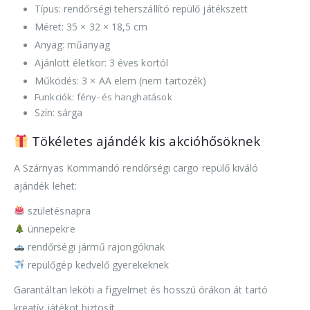
Típus: rendőrségi teherszállító repülő játékszett
Méret: 35 × 32 × 18,5 cm
Anyag: műanyag
Ajánlott életkor: 3 éves kortól
Működés: 3 × AA elem (nem tartozék)
Funkciók: fény- és hanghatások
Szín: sárga
Tökéletes ajándék kis akcióhősöknek
A Szárnyas Kommandó rendőrségi cargo repülő kiváló
ajándék lehet:
születésnapra
ünnepekre
rendőrségi jármű rajongóknak
repülőgép kedvelő gyerekeknek
Garantáltan leköti a figyelmet és hosszú órákon át tartó
kreatív játékot biztosít.