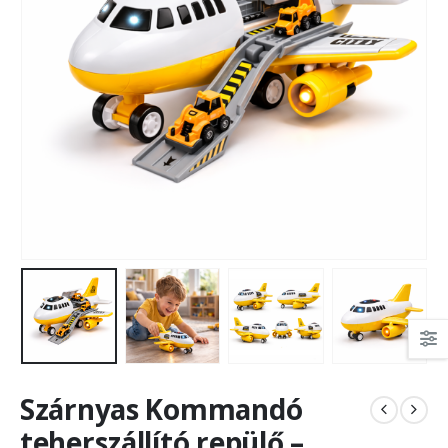
Szárnyas Kommandó
teherszállító repülő –