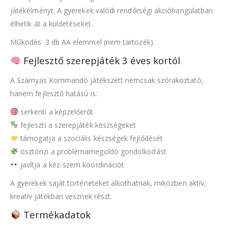
játékélményt. A gyerekek valódi rendőrségi akcióhangulatban
élhetik át a küldetéseket.
Működés: 3 db AA elemmel (nem tartozék).
Fejlesztő szerepjáték 3 éves kortól
A Szárnyas Kommandó játékszett nemcsak szórakoztató,
hanem fejlesztő hatású is:
serkenti a képzelőerőt
fejleszti a szerepjáték készségeket
támogatja a szociális készségek fejlődését
ösztönzi a problémamegoldó gondolkodást
javítja a kéz-szem koordinációt
A gyerekek saját történeteket alkothatnak, miközben aktív,
kreatív játékban vesznek részt.
Termékadatok