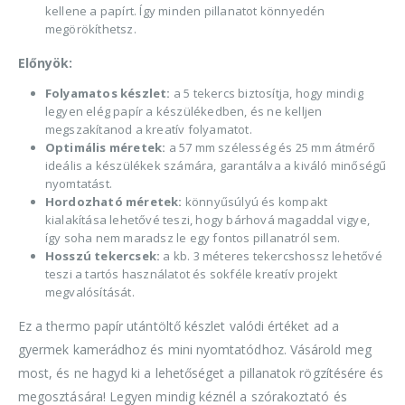
kellene a papírt. Így minden pillanatot könnyedén
megörökíthetsz.
Előnyök:
Folyamatos készlet:
a 5 tekercs biztosítja, hogy mindig
legyen elég papír a készülékedben, és ne kelljen
megszakítanod a kreatív folyamatot.
Optimális méretek:
a 57 mm szélesség és 25 mm átmérő
ideális a készülékek számára, garantálva a kiváló minőségű
nyomtatást.
Hordozható méretek:
könnyűsúlyú és kompakt
kialakítása lehetővé teszi, hogy bárhová magaddal vigye,
így soha nem maradsz le egy fontos pillanatról sem.
Hosszú tekercsek:
a kb. 3 méteres tekercshossz lehetővé
teszi a tartós használatot és sokféle kreatív projekt
megvalósítását.
Ez a thermo papír utántöltő készlet valódi értéket ad a
gyermek kamerádhoz és mini nyomtatódhoz. Vásárold meg
most, és ne hagyd ki a lehetőséget a pillanatok rögzítésére és
megosztására! Legyen mindig kéznél a szórakoztató és