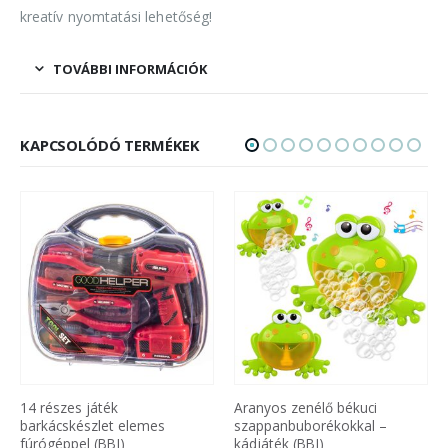
kreatív nyomtatási lehetőség!
TOVÁBBI INFORMÁCIÓK
KAPCSOLÓDÓ TERMÉKEK
Aranyos zenélő békuci
Távirányítós Transformers
szappanbuborékokkal –
Bugatti robot autó (BBJ)
kádjáték (BBJ)