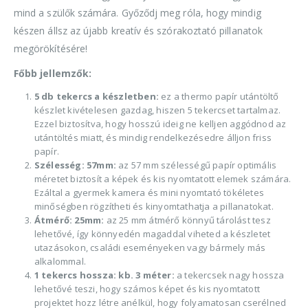
mind a szülők számára. Győződj meg róla, hogy mindig
készen állsz az újabb kreatív és szórakoztató pillanatok
megörökítésére!
Főbb jellemzők:
5 db tekercs a készletben:
ez a thermo papír utántöltő
készlet kivételesen gazdag, hiszen 5 tekercset tartalmaz.
Ezzel biztosítva, hogy hosszú ideig ne kelljen aggódnod az
utántöltés miatt, és mindig rendelkezésedre álljon friss
papír.
Szélesség: 57mm:
az 57 mm szélességű papír optimális
méretet biztosít a képek és kis nyomtatott elemek számára.
Ezáltal a gyermek kamera és mini nyomtató tökéletes
minőségben rögzítheti és kinyomtathatja a pillanatokat.
Átmérő: 25mm:
az 25 mm átmérő könnyű tárolást tesz
lehetővé, így könnyedén magaddal viheted a készletet
utazásokon, családi eseményeken vagy bármely más
alkalommal.
1 tekercs hossza: kb. 3 méter:
a tekercsek nagy hossza
lehetővé teszi, hogy számos képet és kis nyomtatott
projektet hozz létre anélkül, hogy folyamatosan cserélned