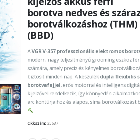
kijelzős akkus férfi
borotva nedves és szára
borotválkozáshoz (THM)
(BBD)
A
VGR V-357 professzionális elektromos borot
modern, nagy teljesítményű grooming eszköz fér
számára, amely precíz és kényelmes borotválkoz
biztosít minden nap. A készülék
dupla flexibilis 
borotvafejjel
, erős motorral és intelligens digitá
kijelzővel rendelkezik, így könnyedén alkalmazko
arc kontúrjaihoz és alapos, sima borotválkozást bi
Cikkszám:
35637