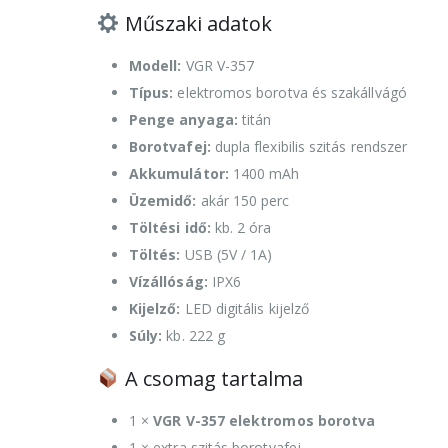
Műszaki adatok
Modell:
VGR V-357
Típus:
elektromos borotva és szakállvágó
Penge anyaga:
titán
Borotvafej:
dupla flexibilis szitás rendszer
Akkumulátor:
1400 mAh
Üzemidő:
akár 150 perc
Töltési idő:
kb. 2 óra
Töltés:
USB (5V / 1A)
Vízállóság:
IPX6
Kijelző:
LED digitális kijelző
Súly:
kb. 222 g
A csomag tartalma
1 ×
VGR V-357 elektromos borotva
1 × extra szitás borotvafej