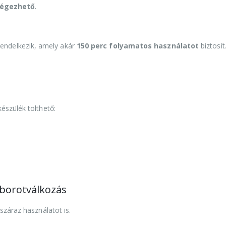
 végezhető
.
endelkezik, amely akár
150 perc folyamatos használatot
biztosít
készülék tölthető:
 borotválkozás
száraz használatot is.