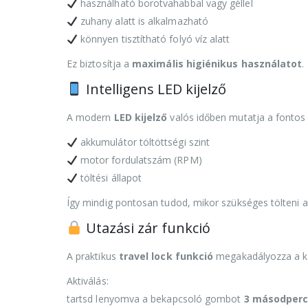
használható borotvahabbal vagy géllel
zuhany alatt is alkalmazható
könnyen tisztítható folyó víz alatt
Ez biztosítja a
maximális higiénikus használatot
.
Intelligens LED kijelző
A modern
LED kijelző
valós időben mutatja a fontos 
akkumulátor töltöttségi szint
motor fordulatszám (RPM)
töltési állapot
Így mindig pontosan tudod, mikor szükséges tölteni a
Utazási zár funkció
A praktikus
travel lock funkció
megakadályozza a ké
Aktiválás:
tartsd lenyomva a bekapcsoló gombot
3 másodperc