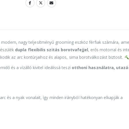
a
modern, nagy teljesítményű grooming eszköz férfiak számára, amel
készülék
dupla flexibilis szitás borotvafejjel
, erős motorral és int
azkodik az arc kontúrjaihoz és alapos, sima borotválkozást biztosít.
idő és a vízálló kivitel ideálissá teszi
otthoni használatra, utaz
arc és a nyak vonalait, így minden irányból hatékonyan elkapják a