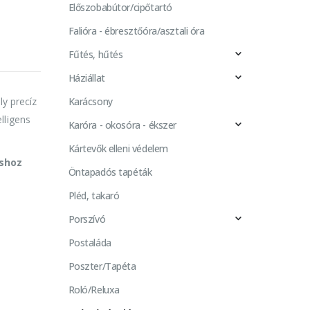
Előszobabútor/cipőtartó
Falióra - ébresztőóra/asztali óra
Fűtés, hűtés
Háziállat
Karácsony
y precíz
elligens
Karóra - okosóra - ékszer
Kártevők elleni védelem
áshoz
Öntapadós tapéták
Pléd, takaró
Porszívó
Postaláda
Poszter/Tapéta
Roló/Reluxa