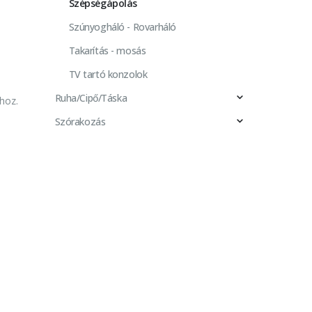
Szépségápolás
Szúnyogháló - Rovarháló
Takarítás - mosás
TV tartó konzolok
Ruha/Cipő/Táska
hoz.
Szórakozás