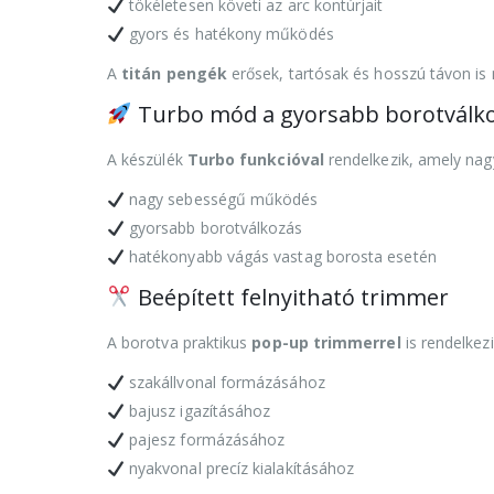
tökéletesen követi az arc kontúrjait
gyors és hatékony működés
A
titán pengék
erősek, tartósak és hosszú távon is 
Turbo mód a gyorsabb borotválko
A készülék
Turbo funkcióval
rendelkezik, amely nag
nagy sebességű működés
gyorsabb borotválkozás
hatékonyabb vágás vastag borosta esetén
Beépített felnyitható trimmer
A borotva praktikus
pop-up trimmerrel
is rendelkezi
szakállvonal formázásához
bajusz igazításához
pajesz formázásához
nyakvonal precíz kialakításához