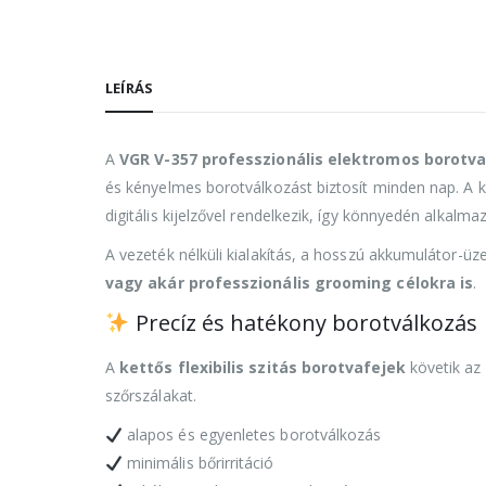
LEÍRÁS
A
VGR V-357 professzionális elektromos borotv
és kényelmes borotválkozást biztosít minden nap. A 
digitális kijelzővel rendelkezik, így könnyedén alkalm
A vezeték nélküli kialakítás, a hosszú akkumulátor-üzem
vagy akár professzionális grooming célokra is
.
Precíz és hatékony borotválkozás
A
kettős flexibilis szitás borotvafejek
követik az 
szőrszálakat.
alapos és egyenletes borotválkozás
minimális bőrirritáció