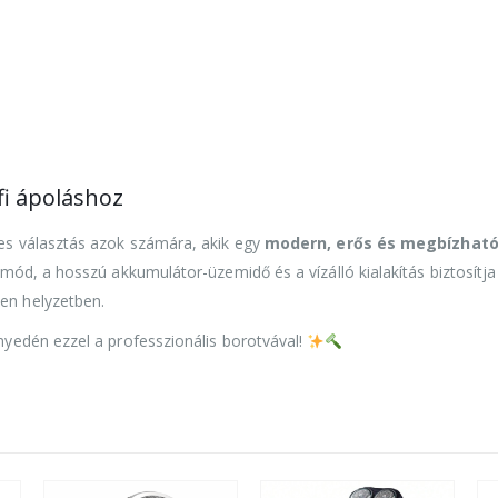
fi ápoláshoz
es választás azok számára, akik egy
modern, erős és megbízhat
ód, a hosszú akkumulátor-üzemidő és a vízálló kialakítás biztosítja
en helyzetben.
yedén ezzel a professzionális borotvával!