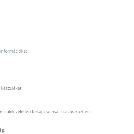
információkat:
 készüléket.
szülék véletlen bekapcsolását utazás közben.
ig
.