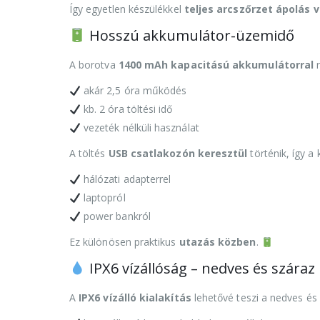
Így egyetlen készülékkel
teljes arcszőrzet ápolás
Hosszú akkumulátor-üzemidő
A borotva
1400 mAh kapacitású akkumulátorral
r
akár 2,5 óra működés
kb. 2 óra töltési idő
vezeték nélküli használat
A töltés
USB csatlakozón keresztül
történik, így a 
hálózati adapterrel
laptopról
power bankról
Ez különösen praktikus
utazás közben
.
IPX6 vízállóság – nedves és száraz
A
IPX6 vízálló kialakítás
lehetővé teszi a nedves és 