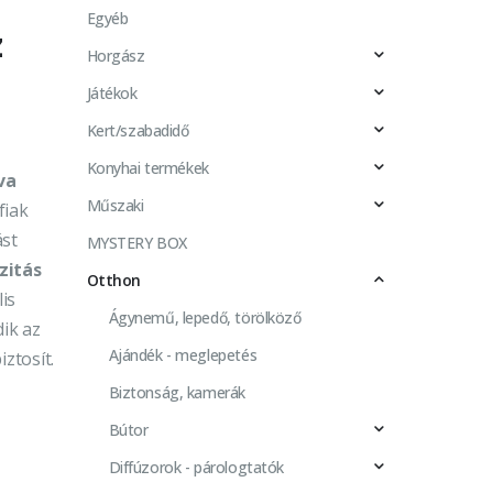
Egyéb
z
Horgász
Játékok
Kert/szabadidő
Konyhai termékek
va
Műszaki
fiak
ást
MYSTERY BOX
szitás
Otthon
lis
Ágynemű, lepedő, törölköző
dik az
Ajándék - meglepetés
ztosít.
Biztonság, kamerák
Bútor
Diffúzorok - párologtatók