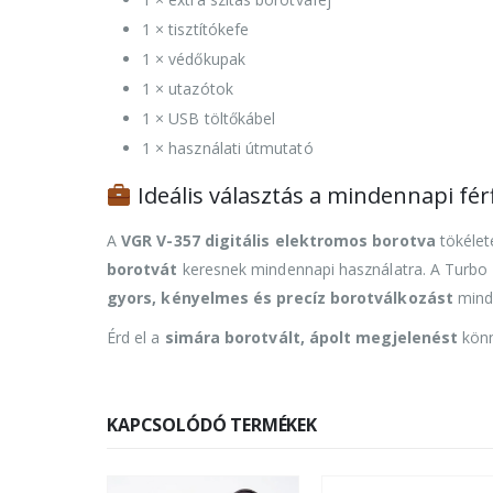
1 × tisztítókefe
1 × védőkupak
1 × utazótok
1 × USB töltőkábel
1 × használati útmutató
Ideális választás a mindennapi fér
A
VGR V-357 digitális elektromos borotva
tökélet
borotvát
keresnek mindennapi használatra. A Turbo m
gyors, kényelmes és precíz borotválkozást
mind
Érd el a
simára borotvált, ápolt megjelenést
könn
KAPCSOLÓDÓ TERMÉKEK