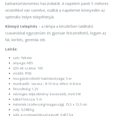
karbantartásmentes használatát. A napelem panel 5 méteres
vezetékkel van szerelve, ezáltal a napelemet könnyedén az
optimális helyre telepíthetjük.
Könnyű telepítés
– a lámpa a készletben található
csavarokkal egyszerűen és gyorsan felszerelhető, legyen az
fal, kerítés, gerenda stb.
Leírás:
szín: fekete
anyaga: ABS
LED-ek száma: 100
vízálló: IP65
mozgásérzékelő hatótávolsága: 5 m
munkaidő: tavasz : 8-10 óra; télen: 6-8 óra
feszültség: 1,2V
névleges teljesítmény: kevesebb, mint 5W
kábel hossza: 5 m
méretek (szélesség/magasság): 15,5 x 13,5 cm
súly: 0,388 kg
súly a csomagolással együtt: 0,457 kg