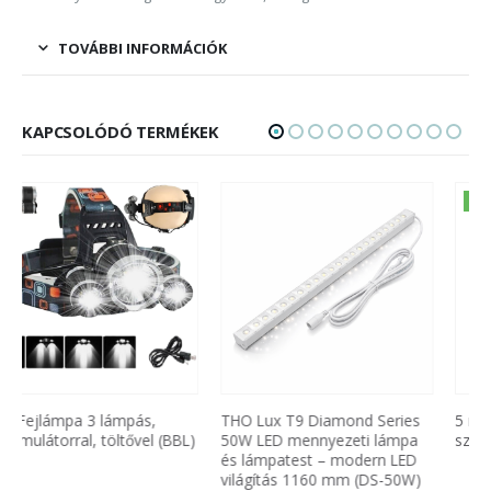
TOVÁBBI INFORMÁCIÓK
KAPCSOLÓDÓ TERMÉKEK
KIEMELT
THO Lux T9 Diamond Series
5 méteres RGB színes LED
50W LED mennyezeti lámpa
szalag (BBV)
és lámpatest – modern LED
világítás 1160 mm (DS-50W)