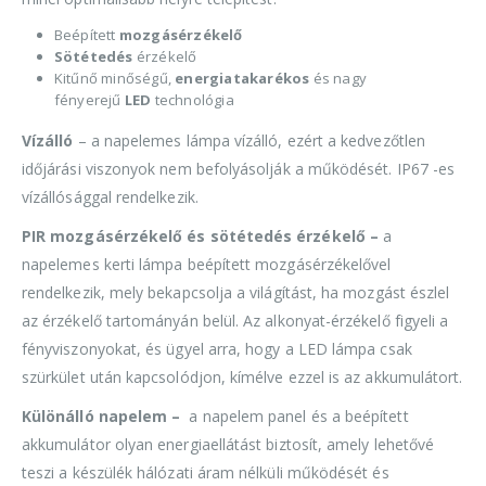
Beépített
mozgásérzékelő
Sötétedés
érzékelő
Kitűnő minőségű,
energiatakarékos
és nagy
fényerejű
LED
technológia
Vízálló
– a napelemes lámpa vízálló, ezért a kedvezőtlen
időjárási viszonyok nem befolyásolják a működését. IP67 -es
vízállósággal rendelkezik.
PIR mozgásérzékelő és sötétedés érzékelő –
a
napelemes kerti lámpa beépített mozgásérzékelővel
rendelkezik, mely bekapcsolja a világítást, ha mozgást észlel
az érzékelő tartományán belül. Az alkonyat-érzékelő figyeli a
fényviszonyokat, és ügyel arra, hogy a LED lámpa csak
szürkület után kapcsolódjon, kímélve ezzel is az akkumulátort.
Különálló napelem –
a napelem panel és a beépített
akkumulátor olyan energiaellátást biztosít, amely lehetővé
teszi a készülék hálózati áram nélküli működését és