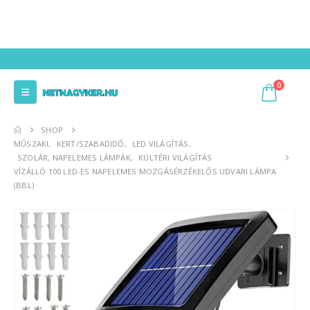
0
SHOP
MŰSZAKI
,
KERT/SZABADIDŐ
,
LED VILÁGÍTÁS
,
SZOLÁR, NAPELEMES LÁMPÁK
,
KÜLTÉRI VILÁGÍTÁS
VÍZÁLLÓ 100 LED-ES NAPELEMES MOZGÁSÉRZÉKELŐS UDVARI LÁMPA
(BBL)