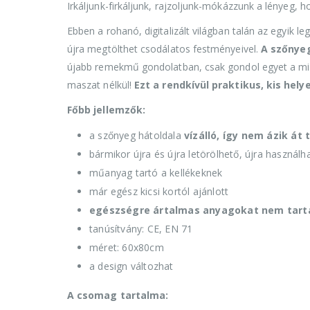
Irkáljunk-firkáljunk, rajzoljunk-mókázzunk a lényeg, 
Ebben a rohanó, digitalizált világban talán az egyik 
újra megtölthet csodálatos festményeivel.
A szőnye
újabb remekmű gondolatban, csak gondol egyet a mi kis
maszat nélkül!
Ezt a rendkívül praktikus, kis hel
Főbb jellemzők:
a szőnyeg hátoldala
vízálló, így nem ázik át
bármikor újra és újra letörölhető, újra használh
műanyag tartó a kellékeknek
már egész kicsi kortól ajánlott
egészségre ártalmas anyagokat nem tart
tanúsítvány: CE, EN 71
méret: 60x80cm
a design változhat
A csomag tartalma: