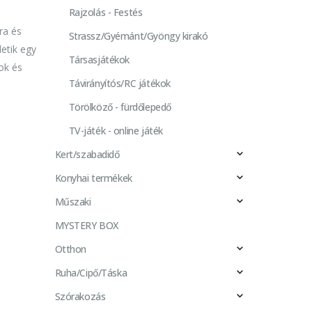
Rajzolás - Festés
ra és
Strassz/Gyémánt/Gyöngy kirakó
etik egy
Társasjátékok
ok és
Távirányítós/RC játékok
Törölköző - fürdőlepedő
TV-játék - online játék
Kert/szabadidő
Konyhai termékek
Műszaki
MYSTERY BOX
Otthon
Ruha/Cipő/Táska
Szórakozás