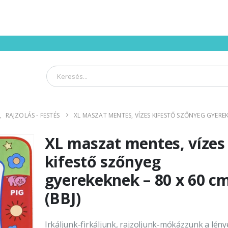
,
RAJZOLÁS - FESTÉS
XL MASZAT MENTES, VÍZES KIFESTŐ SZŐNYEG GYEREKE
XL maszat mentes, vízes
kifestő szőnyeg
gyerekeknek – 80 x 60 c
(BBJ)
Irkáljunk-firkáljunk, rajzoljunk-mókázzunk a lény