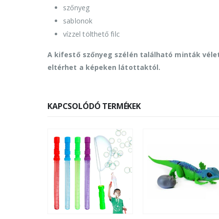
szőnyeg
sablonok
vízzel tölthető filc
A kifestő szőnyeg szélén található minták véle
eltérhet a képeken látottaktól.
KAPCSOLÓDÓ TERMÉKEK