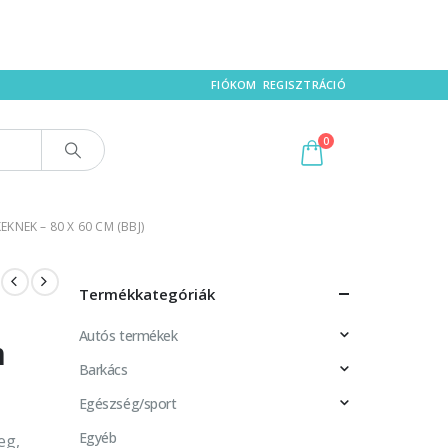
FIÓKOM
REGISZTRÁCIÓ
0
KNEK – 80 X 60 CM (BBJ)
Termékkategóriák
Autós termékek
m
Barkács
Egészség/sport
Egyéb
eg,