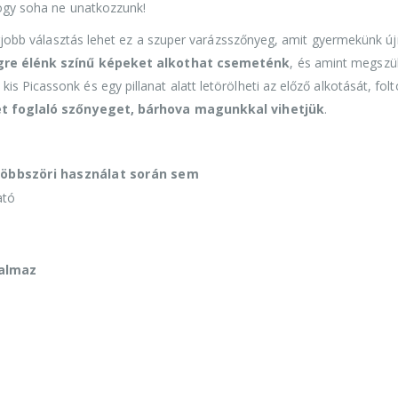
hogy soha ne unatkozzunk!
legjobb választás lehet ez a szuper varázsszőnyeg, amit gyermekünk új
gre élénk színű képeket alkothat csemeténk
, és amint megszül
 Picassonk és egy pillanat alatt letörölheti az előző alkotását, folt
yet foglaló szőnyeget, bárhova magunkkal vihetjük
.
 többszöri használat során sem
ató
almaz