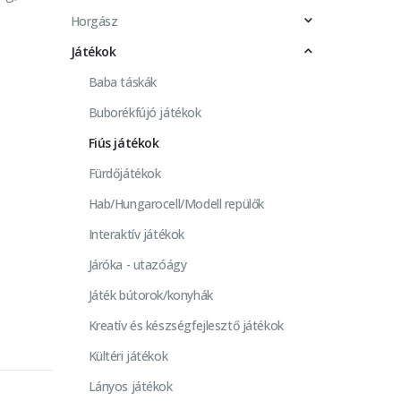
Horgász
Játékok
Baba táskák
Buborékfújó játékok
Fiús játékok
Fürdőjátékok
Hab/Hungarocell/Modell repülők
Interaktív játékok
Járóka - utazóágy
Játék bútorok/konyhák
Kreatív és készségfejlesztő játékok
Kültéri játékok
Lányos játékok