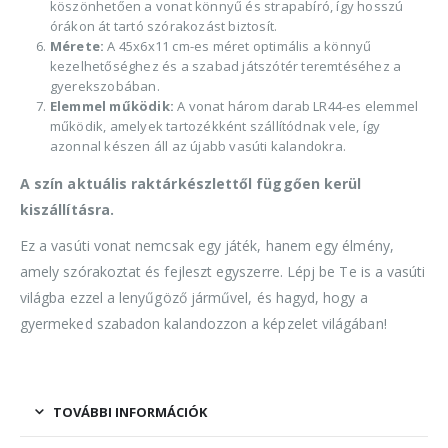
köszönhetően a vonat könnyű és strapabíró, így hosszú
órákon át tartó szórakozást biztosít.
Mérete:
A 45x6x11 cm-es méret optimális a könnyű
kezelhetőséghez és a szabad játszótér teremtéséhez a
gyerekszobában.
Elemmel működik:
A vonat három darab LR44-es elemmel
működik, amelyek tartozékként szállítódnak vele, így
azonnal készen áll az újabb vasúti kalandokra.
A szín aktuális raktárkészlettől függően kerül
kiszállításra.
Ez a vasúti vonat nemcsak egy játék, hanem egy élmény,
amely szórakoztat és fejleszt egyszerre. Lépj be Te is a vasúti
világba ezzel a lenyűgöző járművel, és hagyd, hogy a
gyermeked szabadon kalandozzon a képzelet világában!
TOVÁBBI INFORMÁCIÓK