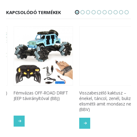
KAPCSOLÓDÓ TERMÉKEK
Fémvázas OFF-ROAD DRIFT
Visszabeszélő kaktusz –
JEEP távirányítóval (BBJ)
énekel, táncol, zenél, bulizik –
elismétli amit mondasz neki
(BBV)
TOVÁBB OLVASOM
SOM
TOVÁBB OLVASOM