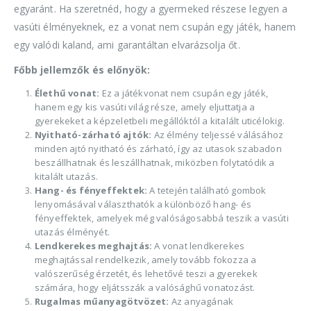
egyaránt. Ha szeretnéd, hogy a gyermeked részese legyen a
vasúti élményeknek, ez a vonat nem csupán egy játék, hanem
egy valódi kaland, ami garantáltan elvarázsolja őt.
Főbb jellemzők és előnyök:
Élethű vonat:
Ez a játékvonat nem csupán egy játék,
hanem egy kis vasúti világ része, amely eljuttatja a
gyerekeket a képzeletbeli megállóktól a kitalált uticélokig.
Nyitható-zárható ajtók:
Az élmény teljessé válásához
minden ajtó nyitható és zárható, így az utasok szabadon
beszállhatnak és leszállhatnak, miközben folytatódik a
kitalált utazás.
Hang- és fényeffektek:
A tetején található gombok
lenyomásával választhatók a különböző hang- és
fényeffektek, amelyek még valóságosabbá teszik a vasúti
utazás élményét.
Lendkerekes meghajtás:
A vonat lendkerekes
meghajtással rendelkezik, amely tovább fokozza a
valószerűség érzetét, és lehetővé teszi a gyerekek
számára, hogy eljátsszák a valósághű vonatozást.
Rugalmas műanyagötvözet:
Az anyagának