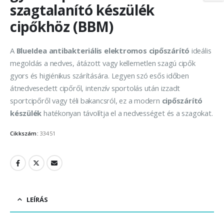
szagtalanító készülék
cipőkhöz (BBM)
A
BlueIdea antibakteriális elektromos cipőszárító
ideális
megoldás a nedves, átázott vagy kellemetlen szagú cipők
gyors és higiénikus szárítására. Legyen szó esős időben
átnedvesedett cipőről, intenzív sportolás után izzadt
sportcipőről vagy téli bakancsról, ez a modern
cipőszárító
készülék
hatékonyan távolítja el a nedvességet és a szagokat.
Cikkszám:
33451
LEÍRÁS