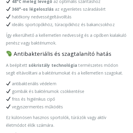
48°C meleg levegő
az optimális szárításhoz
360°-os légeloszlás
az egyenletes száradásért
hatékony nedvességeltávolítás
ideális sportcipőkhöz, túracipőkhöz és bakancsokhoz
Így elkerülhető a kellemetlen nedvesség és a cipőben kialakuló
penész vagy baktériumok.
Antibakteriális és szagtalanító hatás
A beépített
sókristály technológia
természetes módon
segít eltávolítani a baktériumokat és a kellemetlen szagokat.
antibakteriális védelem
gombák és baktériumok csökkentése
friss és higiénikus cipő
vegyszermentes működés
Ez különösen hasznos sportolók, túrázók vagy aktív
életmódot élők számára.