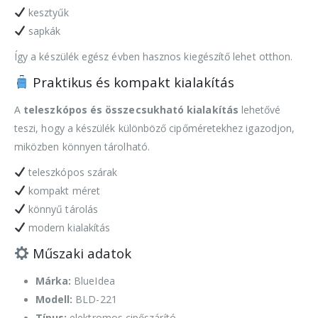
kesztyűk
sapkák
Így a készülék egész évben hasznos kiegészítő lehet otthon.
Praktikus és kompakt kialakítás
A
teleszkópos és összecsukható kialakítás
lehetővé
teszi, hogy a készülék különböző cipőméretekhez igazodjon,
miközben könnyen tárolható.
teleszkópos szárak
kompakt méret
könnyű tárolás
modern kialakítás
Műszaki adatok
Márka:
BlueIdea
Modell:
BLD-221
Típus:
elektromos cipőszárító