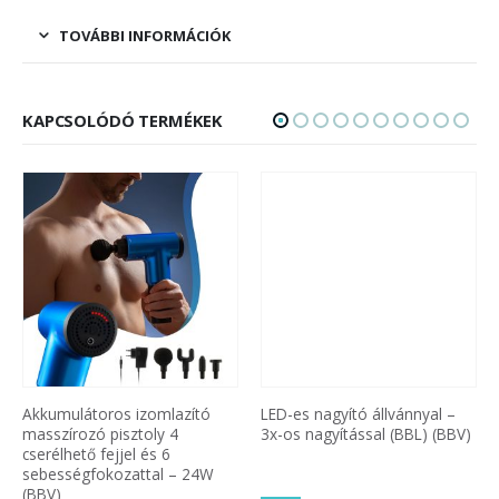
TOVÁBBI INFORMÁCIÓK
KAPCSOLÓDÓ TERMÉKEK
Akkumulátoros izomlazító
LED-es nagyító állvánnyal –
masszírozó pisztoly 4
3x-os nagyítással (BBL) (BBV)
cserélhető fejjel és 6
sebességfokozattal – 24W
(BBV)