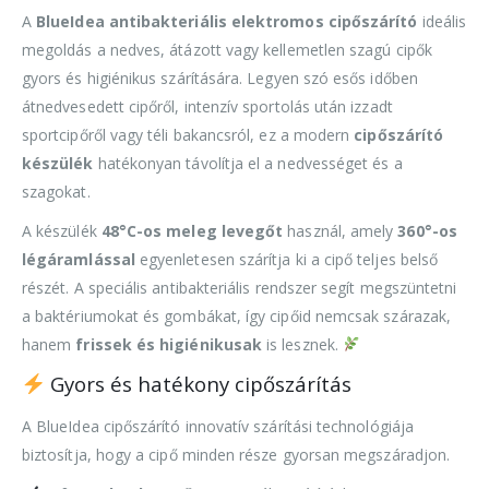
A
BlueIdea antibakteriális elektromos cipőszárító
ideális
megoldás a nedves, átázott vagy kellemetlen szagú cipők
gyors és higiénikus szárítására. Legyen szó esős időben
átnedvesedett cipőről, intenzív sportolás után izzadt
sportcipőről vagy téli bakancsról, ez a modern
cipőszárító
készülék
hatékonyan távolítja el a nedvességet és a
szagokat.
A készülék
48°C-os meleg levegőt
használ, amely
360°-os
légáramlással
egyenletesen szárítja ki a cipő teljes belső
részét. A speciális antibakteriális rendszer segít megszüntetni
a baktériumokat és gombákat, így cipőid nemcsak szárazak,
hanem
frissek és higiénikusak
is lesznek.
Gyors és hatékony cipőszárítás
A BlueIdea cipőszárító innovatív szárítási technológiája
biztosítja, hogy a cipő minden része gyorsan megszáradjon.