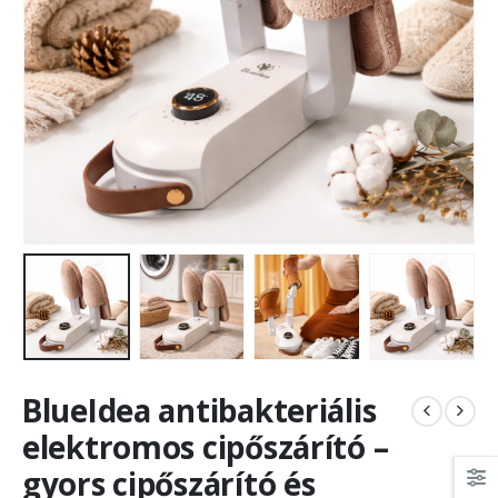
BlueIdea antibakteriális
elektromos cipőszárító –
gyors cipőszárító és