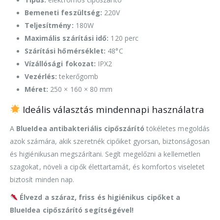
Bemeneti feszültség:
220V
Teljesítmény:
180W
Maximális szárítási idő:
120 perc
Szárítási hőmérséklet:
48°C
Vízállósági fokozat:
IPX2
Vezérlés:
tekerőgomb
Méret:
250 × 160 × 80 mm
Ideális választás mindennapi használatra
A
BlueIdea antibakteriális cipőszárító
tökéletes megoldás
azok számára, akik szeretnék cipőiket gyorsan, biztonságosan
és higiénikusan megszárítani. Segít megelőzni a kellemetlen
szagokat, növeli a cipők élettartamát, és komfortos viseletet
biztosít minden nap.
Élvezd a száraz, friss és higiénikus cipőket a
BlueIdea cipőszárító segítségével!