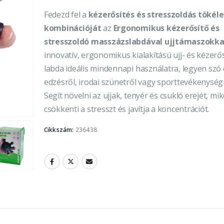
Fedezd fel a
kézerősítés és stresszoldás tökél
kombinációját
az
Ergonomikus kézerősítő és
stresszoldó masszázslabdával ujjtámaszokka
innovatív, ergonomikus kialakítású ujj- és kézerő
labda ideális mindennapi használatra, legyen szó
edzésről, irodai szünetről vagy sporttevékenységr
Segít növelni az ujjak, tenyér és csukló erejét, m
csökkenti a stresszt és javítja a koncentrációt.
Cikkszám:
236438