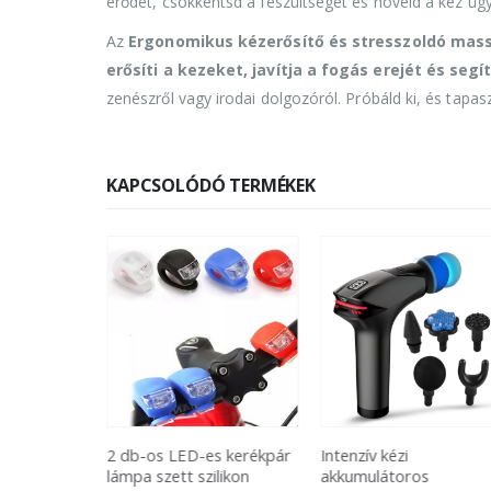
erődet, csökkentsd a feszültséget és növeld a kéz üg
Az
Ergonomikus kézerősítő és stresszoldó mas
erősíti a kezeket, javítja a fogás erejét és seg
zenészről vagy irodai dolgozóról. Próbáld ki, és tapa
KAPCSOLÓDÓ TERMÉKEK
vító és
2 db-os LED-es kerékpár
Intenzív kézi
erék
lámpa szett szilikon
akkumulátoros