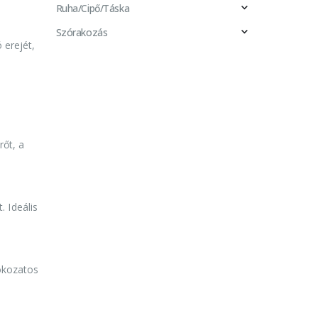
Ruha/Cipő/Táska
i
Szórakozás
 erejét,
rőt, a
 Ideális
fokozatos