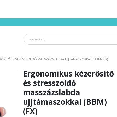
ŐSÍTŐ ÉS STRESSZOLDÓ MASSZÁZSLABDA UJJTÁMASZOKKAL (BBM) (FX)
Ergonomikus kézerősítő
és stresszoldó
masszázslabda
ujjtámaszokkal (BBM)
(FX)