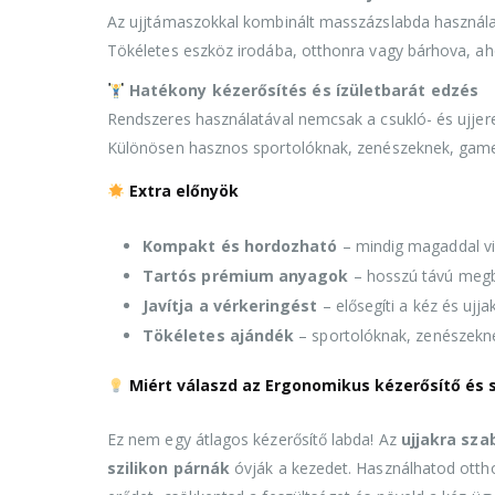
Az ujjtámaszokkal kombinált masszázslabda használata
Tökéletes eszköz irodába, otthonra vagy bárhova, ah
Hatékony kézerősítés és ízületbarát edzés
Rendszeres használatával nemcsak a csukló- és ujjere
Különösen hasznos sportolóknak, zenészeknek, gamer
Extra előnyök
Kompakt és hordozható
– mindig magaddal v
Tartós prémium anyagok
– hosszú távú meg
Javítja a vérkeringést
– elősegíti a kéz és ujj
Tökéletes ajándék
– sportolóknak, zenészeknek
Miért válaszd az Ergonomikus kézerősítő és
Ez nem egy átlagos kézerősítő labda! Az
ujjakra sza
szilikon párnák
óvják a kezedet. Használhatod otth