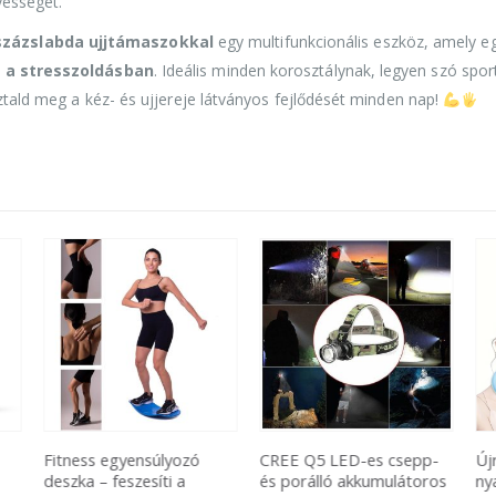
yességét.
százslabda ujjtámaszokkal
egy multifunkcionális eszköz, amely e
ít a stresszoldásban
. Ideális minden korosztálynak, legyen szó spor
sztald meg a kéz- és ujjereje látványos fejlődését minden nap!
Fitness egyensúlyozó
CREE Q5 LED-es csepp-
Új
deszka – feszesíti a
és porálló akkumulátoros
ny