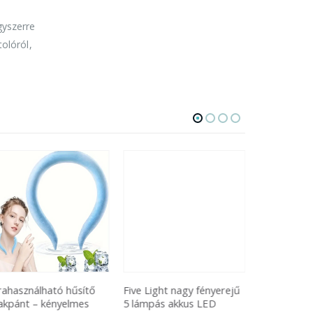
gyszerre
tolóról,
rahasználható hűsítő
Five Light nagy fényerejű
T6 strapabí
akpánt – kényelmes
5 lámpás akkus LED
akkus cree 