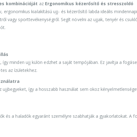
tes kombinációját
az
Ergonomikus kézerősítő és stresszoldó
ív, ergonomikus kialakítású ujj- és kézerősítő labda ideális mindennap
ről vagy sporttevékenységről. Segít növelni az ujjak, tenyér és csukló
ót.
llás
k, így minden ujj külön edzhet a saját tempójában. Ez javítja a fogáse
es az ízületekhez.
sználatra
az ujjbegyeket, így a hosszabb használat sem okoz kényelmetlenséget.
ezdők és a haladók egyaránt személyre szabhatják a gyakorlatokat. A 