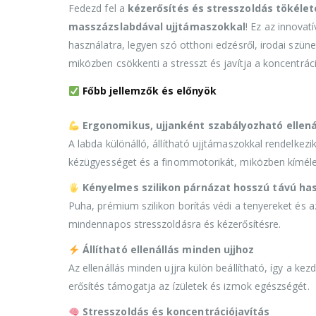
Fedezd fel a
kézerősítés és stresszoldás tökéle
masszázslabdával ujjtámaszokkal
! Ez az innovat
használatra, legyen szó otthoni edzésről, irodai szünet
miközben csökkenti a stresszt és javítja a koncentráci
Főbb jellemzők és előnyök
Ergonomikus, ujjanként szabályozható ellená
A labda különálló, állítható ujjtámaszokkal rendelkezi
kézügyességet és a finommotorikát, miközben kímélet
Kényelmes szilikon párnázat hosszú távú ha
Puha, prémium szilikon borítás védi a tenyereket és 
mindennapos stresszoldásra és kézerősítésre.
Állítható ellenállás minden ujjhoz
Az ellenállás minden ujjra külön beállítható, így a k
erősítés támogatja az ízületek és izmok egészségét.
Stresszoldás és koncentrációjavítás