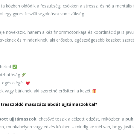
 közben oldódik a feszültség, csökken a stressz, és nő a mentális 
ol egy gyors feszültségoldásra van szükség.
je növekszik, hanem a kéz finommotorikája és koordinációja is javul
-eknek és mindenkinek, aki erősebb, egészségesebb kezeket szeret
iheted
bízhatóság
ak egészségét
 vagy bárkinek, aki szeretné erősíteni a kezét
 stresszoldó masszázslabdát ujjtámaszokkal?
bott ujjtámaszok
lehetővé teszik a célzott edzést, miközben a
puh
on, munkahelyen vagy edzés közben – mindig kéznél van, hogy javíts