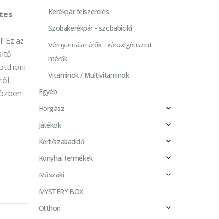
Kerékpár felszerelés
etes
Szobakerékpár - szobabicikli
l
! Ez az
Vérnyomásmérők - véroxigénszint
sítő
mérők
 otthoni
Vitaminok / Multivitaminok
ől.
Egyéb
iközben
Horgász
Játékok
Kert/szabadidő
Konyhai termékek
Műszaki
MYSTERY BOX
Otthon