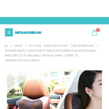
0
SHOP
OTTHON
,
EGÉSZSÉG/SPORT
,
SZÉPSÉGÁPOLÁS
KERINGÉSJAVÍTÓ ELEKTROMOS MASSZÁZSPÁRNA 4 MASSZÁZSFEJJEL –
MASSZÍROZÓ ÉS RELAXÁLÓ MÓDDAL NYAK-, DERÉK- ÉS
LÁBMASSZÁZSHOZ (BBV)