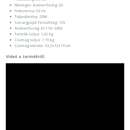
Névleges áramerősség: 2A
Frekvencia: 50 Hz
Teljesítmény: 20W
Szivargyújtó feszültség: 12V
Áramerősség: AC110~240V
Termék súlya: 1,02 kg
Csomag súlya: 1,19 kg
Csomag mérete: 33,3x12x19 cm
Videó a termékről: