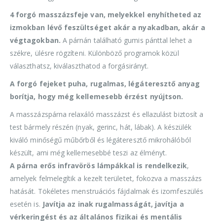
4 forgó masszázsfeje van, melyekkel enyhítheted az
izmokban lévő feszültséget akár a nyakadban, akár a
végtagokban.
A párnán található gumis pánttal lehet a
székre, ülésre rögzíteni. Különböző programok közül
választhatsz, kiválaszthatod a forgásirányt.
A forgó fejeket puha, rugalmas, légáteresztő anyag
borítja, hogy még kellemesebb érzést nyújtson.
A masszázspárna relaxáló masszázst és ellazulást biztosít a
test bármely részén (nyak, gerinc, hát, lábak). A készülék
kiváló minőségű műbőrből és légáteresztő mikrohálóból
készült, ami még kellemesebbé teszi az élményt.
A párna erős infravörös lámpákkal is rendelkezik
,
amelyek felmelegítik a kezelt területet, fokozva a masszázs
hatását. Tökéletes menstruációs fájdalmak és izomfeszülés
esetén is.
Javítja az inak rugalmasságát, javítja a
vérkeringést és az általános fizikai és mentális