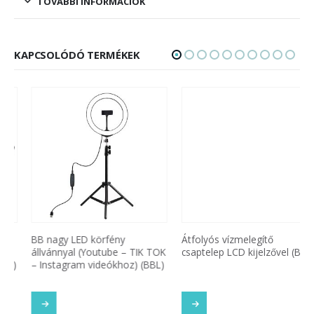
TOVÁBBI INFORMÁCIÓK
KAPCSOLÓDÓ TERMÉKEK
BB nagy LED körfény
Átfolyós vízmelegítő
állvánnyal (Youtube – TIK TOK
csaptelep LCD kijelzővel (BBL)
– Instagram videókhoz) (BBL)
SOM
TOVÁBB OLVASOM
TOVÁBB OLVASOM