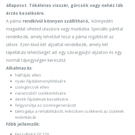
állapotot. Tökéletes visszér, görcsök vagy nehéz láb
érzés kezelésére.
A párna
rendkívül könnyen szállítható,
könnyedén
magaddal viheted utazásra vagy munkába. Speciális pánttal
rendelkezik, amely lehetővé teszi a párna rögzítését az
ülésre. Ezen kívül két aljzattal rendelkezik, amely két
tápellátási lehetőséget ad: egy szivargyújtó aljzaton és egy
normál tápegységen keresztül.
Alkalmazás
:
hátfájás ellen
nyaki fájdalomenyhítésére
izomgörcsök ellen
narancsbőr csökkentésére
derék fájdalmak kezelésére
felgyorsítja az izomregenerációt
támogatja a rehabilitációt, miközben csökkenti az ízületek
mobilitását
Főbb jellemzők:
Feszültség: DC12V